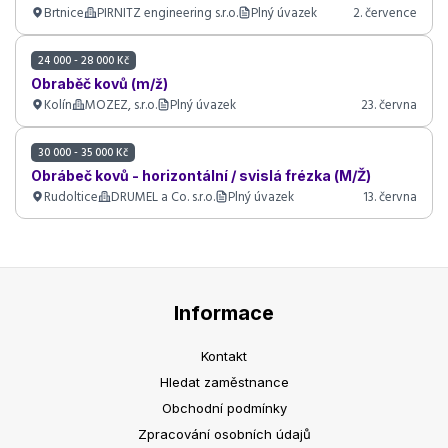
Brtnice
PIRNITZ engineering s.r.o.
Plný úvazek
2. července
24 000 - 28 000 Kč
Obraběč kovů (m/ž)
Kolín
MOZEZ, s.r.o.
Plný úvazek
23. června
30 000 - 35 000 Kč
Obrábeč kovů - horizontální / svislá frézka (M/Ž)
Rudoltice
DRUMEL a Co. s.r.o.
Plný úvazek
13. června
Informace
Kontakt
Hledat zaměstnance
Obchodní podmínky
Zpracování osobních údajů