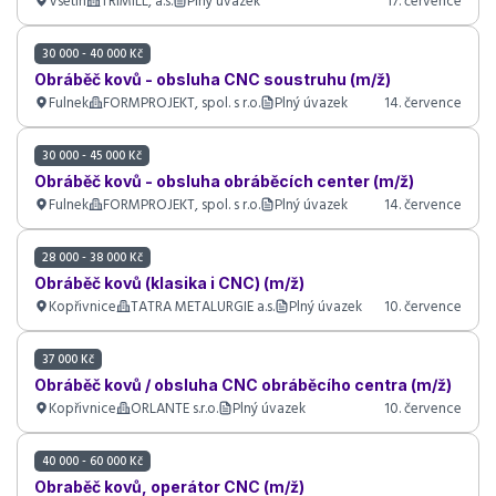
Vsetín
TRIMILL, a.s.
Plný úvazek
17. července
30 000 - 40 000 Kč
Obráběč kovů - obsluha CNC soustruhu (m/ž)
Fulnek
FORMPROJEKT, spol. s r.o.
Plný úvazek
14. července
30 000 - 45 000 Kč
Obráběč kovů - obsluha obráběcích center (m/ž)
Fulnek
FORMPROJEKT, spol. s r.o.
Plný úvazek
14. července
28 000 - 38 000 Kč
Obráběč kovů (klasika i CNC) (m/ž)
Kopřivnice
TATRA METALURGIE a.s.
Plný úvazek
10. července
37 000 Kč
Obráběč kovů / obsluha CNC obráběcího centra (m/ž)
Kopřivnice
ORLANTE s.r.o.
Plný úvazek
10. července
40 000 - 60 000 Kč
Obraběč kovů, operátor CNC (m/ž)