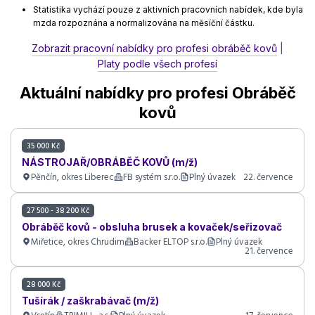
Statistika vychází pouze z aktivních pracovních nabídek, kde byla
mzda rozpoznána a normalizována na měsíční částku.
Zobrazit pracovní nabídky pro profesi obráběč kovů
|
Platy podle všech profesí
Aktuální nabídky pro profesi Obráběč
kovů
35 000 Kč
NÁSTROJAŘ/OBRÁBĚČ KOVŮ (m/ž)
Pěnčín, okres Liberec
FB systém s.r.o.
Plný úvazek
22. července
27 500 - 38 200 Kč
Obráběč kovů - obsluha brusek a kovaček/seřizovač
Miřetice, okres Chrudim
Backer ELTOP s.r.o.
Plný úvazek
21. července
28 000 Kč
Tušírák / zaškrabávač (m/ž)