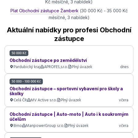
Kč měsíčně, 3 nabídek)
Plat Obchodní zástupce Žamberk
(30 000 Kč - 35 000 Kč
měsíčně, 3 nabídek)
Aktuální nabídky pro profesi Obchodní
zástupce
50 000 Kč
Obchodní zástupce po zemědělství
Pardubický kraj
APROFES,s.r.o.
Plný úvazek
dnes
50 000 - 100 000 Kč
Obchodní zástupce – sportovní vybavení pro školy a
školky
Celá ČR
MV Active s.r.o.
Plný úvazek
včera
Obchodní zástupce | Auto-moto | Auto i k soukromým
účelům
Brno
ManpowerGroup s.r.o.
Plný úvazek
včera