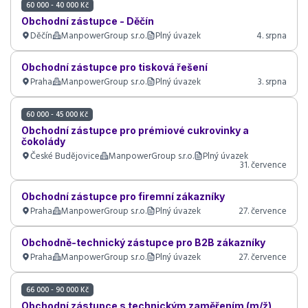
60 000 - 40 000 Kč
Obchodní zástupce - Děčín
Děčín
ManpowerGroup s.r.o.
Plný úvazek
4. srpna
Obchodní zástupce pro tisková řešení
Praha
ManpowerGroup s.r.o.
Plný úvazek
3. srpna
60 000 - 45 000 Kč
Obchodní zástupce pro prémiové cukrovinky a
čokolády
České Budějovice
ManpowerGroup s.r.o.
Plný úvazek
31. července
Obchodní zástupce pro firemní zákazníky
Praha
ManpowerGroup s.r.o.
Plný úvazek
27. července
Obchodně-technický zástupce pro B2B zákazníky
Praha
ManpowerGroup s.r.o.
Plný úvazek
27. července
66 000 - 90 000 Kč
Obchodní zástupce s technickým zaměřením (m/ž)