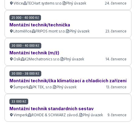
Vitice
TECHart systems s.r.o.
Plný úvazek
24. července
25 000 - 40 000 Kč
Montážní technik/technička
Litoměřice
FRIPOS mont s.r.o.
Plný úvazek
23. července
30 000 - 40 000 Kč
Montážní technik (m/ž)
Osík
K2Mechatronics s.r.o.
Plný úvazek
14. července
30 000 - 38 000 Kč
Montážní technik/čka klimatizací a chladících zařízení
Šumperk
PK TEK, s.r.o.
Plný úvazek
13. července
33 000 Kč
Montážní technik standardních sestav
Vimperk
ROHDE & SCHWARZ závod..
Plný úvazek
9. července