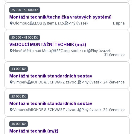
25 000 - 50 000 Kč
Montážní technik/technička vratových systémů
Olomouc
ELOB systems, s.r.o.
Plný úvazek
1. srpna
35 000 - 41 000 Kč
VEDOUCÍ MONTÁŽNÍ TECHNIK (m/ž)
Nové Město nad Metují
REC. ing. spol. s r.o.
Plný úvazek
31. července
33 000 Kč
Montážní technik standardních sestav
Vimperk
ROHDE & SCHWARZ závod..
Plný úvazek
24. července
33 000 Kč
Montážní technik standardních sestav
Vimperk
ROHDE & SCHWARZ závod..
Plný úvazek
24. července
30 000 Kč
Montážní technik (m/ž)