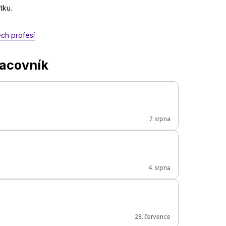
tku.
ech profesí
racovník
7. srpna
4. srpna
28. července