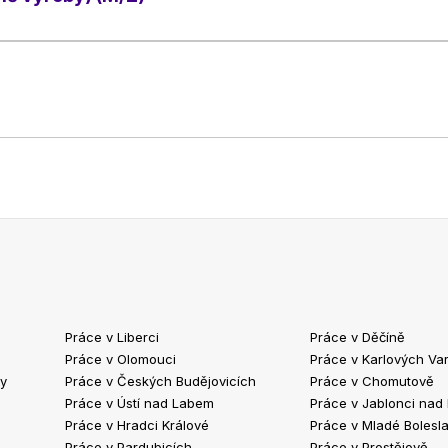
k
Práce v Liberci
Práce v Děčíně
Práce v Olomouci
Práce v Karlových Va
ty
Práce v Českých Budějovicích
Práce v Chomutově
Práce v Ústí nad Labem
Práce v Jablonci nad
Práce v Hradci Králové
Práce v Mladé Bolesla
Práce v Pardubicích
Práce v Prostějově