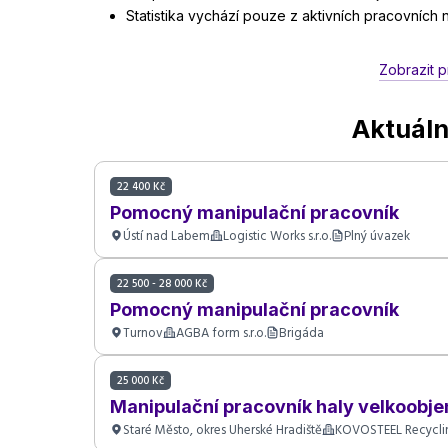
Statistika vychází pouze z aktivních pracovních
Zobrazit p
Aktuáln
22 400 Kč
Pomocný manipulační pracovník
Ústí nad Labem
Logistic Works s.r.o.
Plný úvazek
22 500 - 28 000 Kč
Pomocný manipulační pracovník
Turnov
AGBA form s.r.o.
Brigáda
25 000 Kč
Manipulační pracovník haly velkoob
Staré Město, okres Uherské Hradiště
KOVOSTEEL Recycling