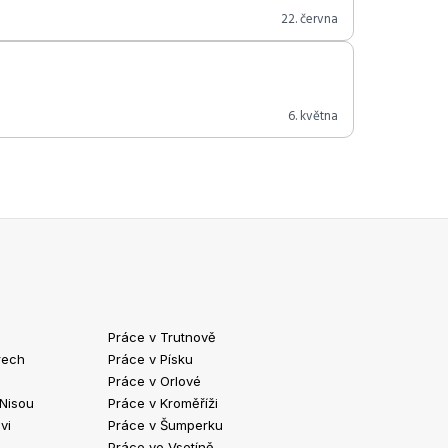
22. června
6. května
Práce v Trutnově
Práce v Chrud
rech
Práce v Písku
Práce v Havlíč
Práce v Orlové
Práce v Strako
 Nisou
Práce v Kroměříži
Práce v Klatov
vi
Práce v Šumperku
Práce ve Valaš
Práce ve Vsetíně
Práce v Kopřivn