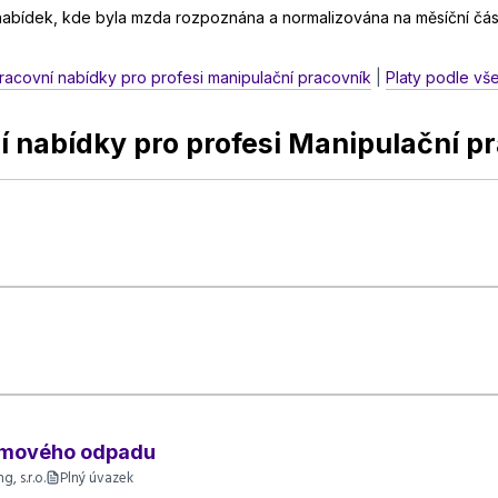
 nabídek, kde byla mzda rozpoznána a normalizována na měsíční čás
racovní nabídky pro profesi manipulační pracovník
|
Platy podle vš
í nabídky pro profesi Manipulační p
jemového odpadu
, s.r.o.
Plný úvazek