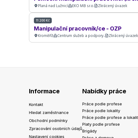
Planá nad Lužnicí
EKO MB s.r.o.
Zkrácený úvazek
11 200 Kč
Manipulační pracovník/ce - OZP
Kroměříž
Centrum služeb a podpory..
Zkrácený úvaze
Informace
Nabídky práce
Práce podle profese
Kontakt
Práce podle lokality
Hledat zaměstnance
Práce podle profese a lokali
Obchodní podmínky
Platy podle profese
Zpracování osobních údajů
Brigády
Nastavení cookies
Práce z domova