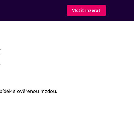
Vložit inzerát
k
.
bídek s ověřenou mzdou.