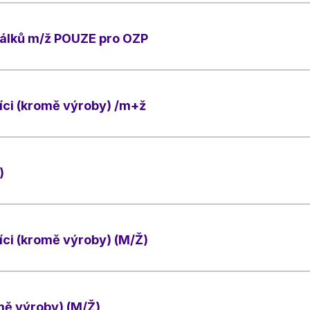
rálků m/ž POUZE pro OZP
íci (kromě výroby) /m+ž
)
ci (kromě výroby) (M/Ž)
mě výroby) (M/Ž)