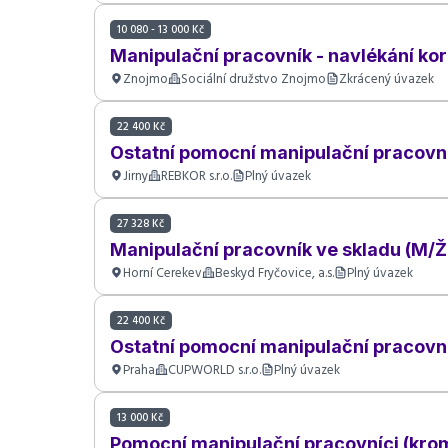
10 080 - 13 000 Kč
Manipulační pracovník - navlékání ko
Znojmo
Sociální družstvo Znojmo
Zkrácený úvazek
22 400 Kč
Ostatní pomocní manipulační pracovn
Jirny
REBKOR s.r.o.
Plný úvazek
27 328 Kč
Manipulační pracovník ve skladu (M/Ž
Horní Cerekev
Beskyd Fryčovice, a.s.
Plný úvazek
22 400 Kč
Ostatní pomocní manipulační pracovní
Praha
CUPWORLD s.r.o.
Plný úvazek
13 000 Kč
Pomocní manipulační pracovníci (kro