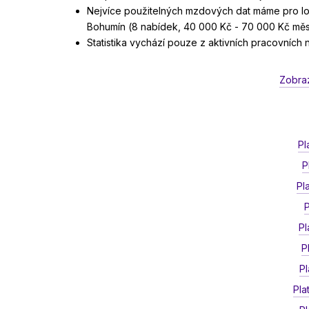
Nejvíce použitelných mzdových dat máme pro lok
Bohumín (8 nabídek, 40 000 Kč - 70 000 Kč měsí
Statistika vychází pouze z aktivních pracovních
Zobraz
Pl
P
Pl
P
Pl
P
Pl
Pla