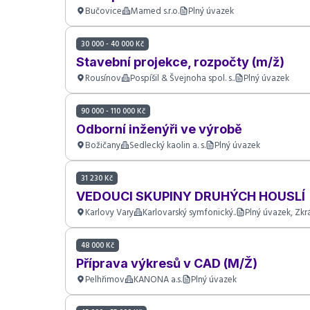
Bučovice
Mamed s.r.o.
Plný úvazek
30 000 - 40 000 Kč
Stavební projekce, rozpočty (m/ž)
Rousínov
Pospíšil & Švejnoha spol. s..
Plný úvazek
90 000 - 110 000 Kč
Odborní inženýři ve výrobě
Božičany
Sedlecký kaolin a. s.
Plný úvazek
31 230 Kč
VEDOUCI SKUPINY DRUHÝCH HOUSLÍ
Karlovy Vary
Karlovarský symfonický..
Plný úvazek, Zk
48 000 Kč
Příprava výkresů v CAD (M/Ž)
Pelhřimov
KANONA a.s.
Plný úvazek