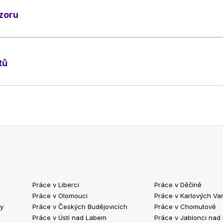
zoru
tů
Práce v Liberci
Práce v Děčíně
Práce v Olomouci
Práce v Karlových Va
ty
Práce v Českých Budějovicích
Práce v Chomutově
Práce v Ústí nad Labem
Práce v Jablonci nad