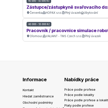
45 000 - 55 000 Kč
Zástupce/zástupkyně svařovacího do
Červenka
HOPAX s.r.o.
Plný úvazek
Ubytování
40 000 - 55 000 Kč
Pracovník / pracovnice simulace robo
Olomouc
VALIANT - TMS Czech s.r.o.
Plný úvazek
Informace
Nabídky práce
Práce podle profese
Kontakt
Práce podle lokality
Hledat zaměstnance
Práce podle profese a lokali
Obchodní podmínky
Platy podle profese