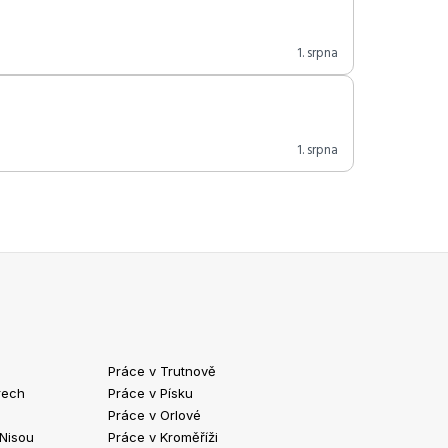
1. srpna
1. srpna
Práce v Trutnově
Práce v Chrud
rech
Práce v Písku
Práce v Havlíč
Práce v Orlové
Práce v Strako
 Nisou
Práce v Kroměříži
Práce v Klatov