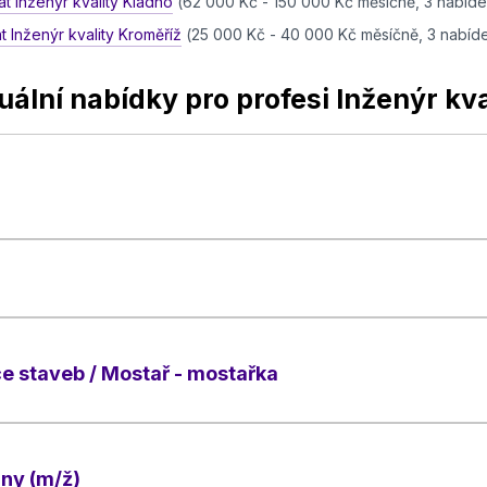
at Inženýr kvality Kladno
(62 000 Kč - 150 000 Kč měsíčně, 3 nabíd
at Inženýr kvality Kroměříž
(25 000 Kč - 40 000 Kč měsíčně, 3 nabíd
uální nabídky pro profesi Inženýr kva
ce staveb / Mostař - mostařka
ny (m/ž)