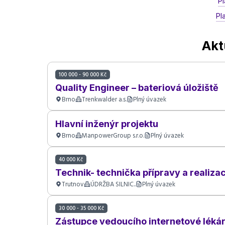
Pl
Pl
Akt
100 000 - 90 000 Kč
Quality Engineer – bateriová úložiště
Brno
Trenkwalder a.s.
Plný úvazek
Hlavní inženýr projektu
Brno
ManpowerGroup s.r.o.
Plný úvazek
40 000 Kč
Technik- technička přípravy a realiza
Trutnov
ÚDRŽBA SILNIC..
Plný úvazek
30 000 - 35 000 Kč
Zástupce vedoucího internetové lékár