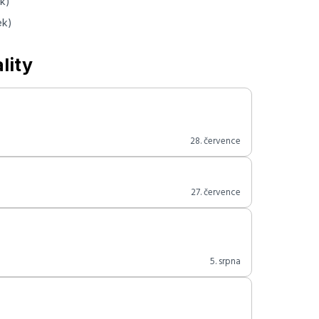
ek)
ek)
lity
28. července
27. července
5. srpna