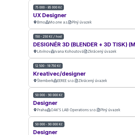
75 000 - 85 000 Kč
UX Designer
Brno
Mo.one a.s.
Plný úvazek
150 - 250 Kč / hod
DESIGNÉR 3D (BLENDER + 3D TISK) (
Litvínov
Ivana Kohoutová
Zkrácený úvazek
12 500 - 18 750 Kč
Kreativec/designer
Šternberk
EEREE s.r.o.
Zkrácený úvazek
50 000 - 90 000 Kč
Designer
Praha
OAK'S LAB Operations s.r.o.
Plný úvazek
50 000 - 90 000 Kč
Designer