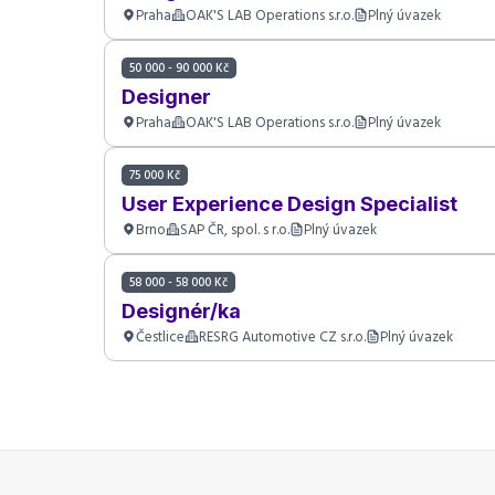
Praha
OAK'S LAB Operations s.r.o.
Plný úvazek
50 000 - 90 000 Kč
Designer
Praha
OAK'S LAB Operations s.r.o.
Plný úvazek
75 000 Kč
User Experience Design Specialist
Brno
SAP ČR, spol. s r.o.
Plný úvazek
58 000 - 58 000 Kč
Designér/ka
Čestlice
RESRG Automotive CZ s.r.o.
Plný úvazek