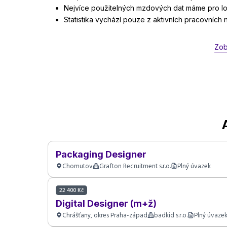
Nejvíce použitelných mzdových dat máme pro lok
Statistika vychází pouze z aktivních pracovních
Zob
Packaging Designer
Chomutov
Grafton Recruitment s.r.o.
Plný úvazek
22 400 Kč
Digital Designer (m+ž)
Chrášťany, okres Praha-západ
badkid s.r.o.
Plný úvaze