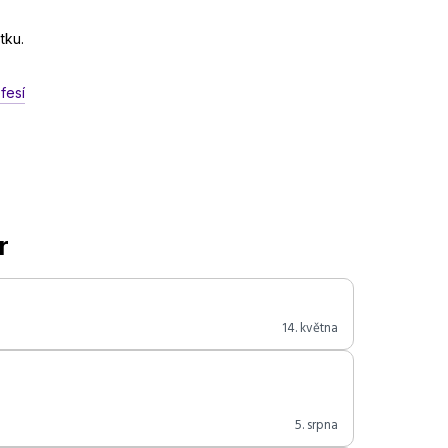
tku.
fesí
r
14. května
5. srpna