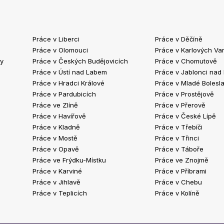
Práce v Liberci
Práce v Děčíně
Práce v Olomouci
Práce v Karlových Va
ty
Práce v Českých Budějovicích
Práce v Chomutově
Práce v Ústí nad Labem
Práce v Jablonci nad
Práce v Hradci Králové
Práce v Mladé Bolesla
Práce v Pardubicích
Práce v Prostějově
Práce ve Zlíně
Práce v Přerově
Práce v Havířově
Práce v České Lípě
Práce v Kladně
Práce v Třebíči
Práce v Mostě
Práce v Třinci
Práce v Opavě
Práce v Táboře
Práce ve Frýdku-Místku
Práce ve Znojmě
Práce v Karviné
Práce v Příbrami
Práce v Jihlavě
Práce v Chebu
Práce v Teplicích
Práce v Kolíně