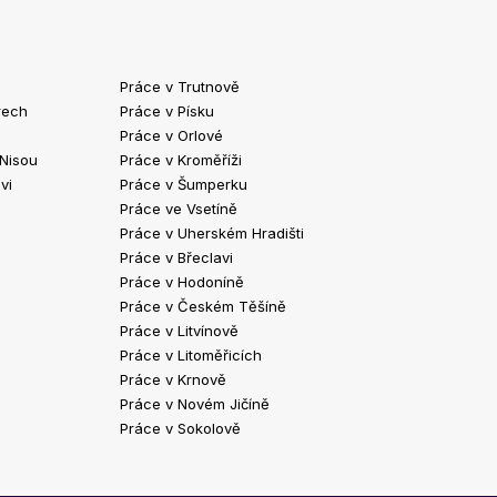
Práce v Trutnově
Práce v Chrud
rech
Práce v Písku
Práce v Havlíč
Práce v Orlové
Práce v Strako
 Nisou
Práce v Kroměříži
Práce v Klatov
vi
Práce v Šumperku
Práce ve Valaš
Práce ve Vsetíně
Práce v Kopřivn
Práce v Uherském Hradišti
Práce v Jindři
Práce v Břeclavi
Práce ve Vyšk
Práce v Hodoníně
Práce ve Žďár
Práce v Českém Těšíně
Práce v Bohum
Práce v Litvínově
Práce v Blans
Práce v Litoměřicích
Práce v Krnově
Práce v Novém Jičíně
Práce v Sokolově