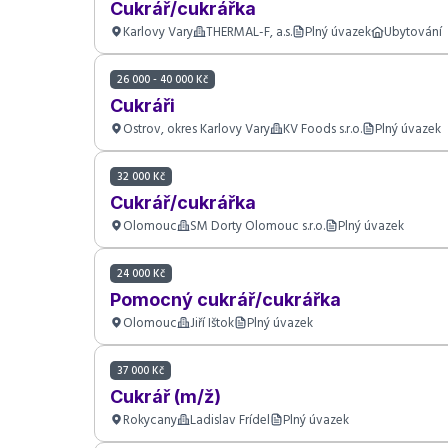
Cukrář/cukrářka
Karlovy Vary
THERMAL-F, a.s.
Plný úvazek
Ubytování
26 000 - 40 000 Kč
Cukráři
Ostrov, okres Karlovy Vary
KV Foods s.r.o.
Plný úvazek
32 000 Kč
Cukrář/cukrářka
Olomouc
SM Dorty Olomouc s.r.o.
Plný úvazek
24 000 Kč
Pomocný cukrář/cukrářka
Olomouc
Jiří Ištok
Plný úvazek
37 000 Kč
Cukrář (m/ž)
Rokycany
Ladislav Frídel
Plný úvazek