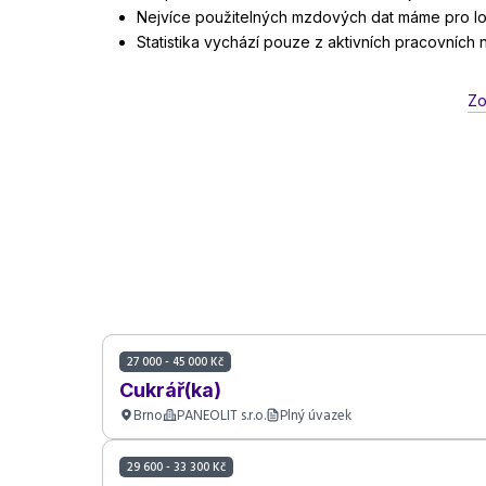
Nejvíce použitelných mzdových dat máme pro lok
Statistika vychází pouze z aktivních pracovních
Zo
27 000 - 45 000 Kč
Cukrář(ka)
Brno
PANEOLIT s.r.o.
Plný úvazek
29 600 - 33 300 Kč