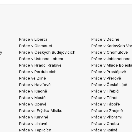
Práce v Liberci
Práce v Děčíně
Práce v Olomouci
Práce v Karlových Va
ty
Práce v Českých Budějovicích
Práce v Chomutově
Práce v Ústí nad Labem
Práce v Jablonci nad
Práce v Hradci Králové
Práce v Mladé Bolesla
Práce v Pardubicích
Práce v Prostějově
Práce ve Zlíně
Práce v Přerově
Práce v Havířově
Práce v České Lípě
Práce v Kladně
Práce v Třebíči
Práce v Mostě
Práce v Třinci
Práce v Opavě
Práce v Táboře
Práce ve Frýdku-Místku
Práce ve Znojmě
Práce v Karviné
Práce v Příbrami
Práce v Jihlavě
Práce v Chebu
Práce v Teplicích
Práce v Kolíně