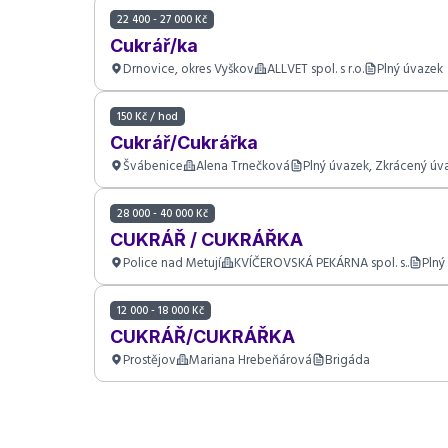
22 400 - 27 000 Kč
Cukrář/ka
Drnovice, okres Vyškov
ALLVET spol. s r.o.
Plný úvazek
150 Kč / hod
Cukrář/Cukrářka
Švábenice
Alena Trnečková
Plný úvazek, Zkrácený úv
28 000 - 40 000 Kč
CUKRÁŘ / CUKRÁŘKA
Police nad Metují
KVÍČEROVSKÁ PEKÁRNA spol. s..
Plný
12 000 - 18 000 Kč
CUKRÁŘ/CUKRÁŘKA
Prostějov
Mariana Hrebeňárová
Brigáda