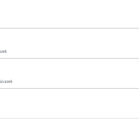
azek
 úvazek