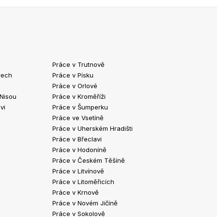
Práce v Trutnově
Práce v Chrud
rech
Práce v Písku
Práce v Havlíč
Práce v Orlové
Práce v Strako
 Nisou
Práce v Kroměříži
Práce v Klatov
vi
Práce v Šumperku
Práce ve Valaš
Práce ve Vsetíně
Práce v Kopřivn
Práce v Uherském Hradišti
Práce v Jindři
Práce v Břeclavi
Práce ve Vyšk
Práce v Hodoníně
Práce ve Žďár
Práce v Českém Těšíně
Práce v Bohum
Práce v Litvínově
Práce v Blans
Práce v Litoměřicích
Práce v Krnově
Práce v Novém Jičíně
Práce v Sokolově