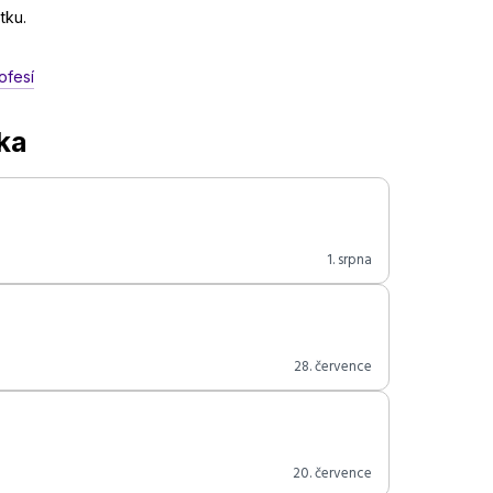
tku.
ofesí
/ka
1. srpna
28. července
20. července