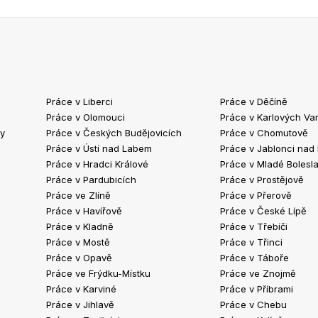
Práce v Liberci
Práce v Děčíně
Práce v Olomouci
Práce v Karlových Va
ty
Práce v Českých Budějovicích
Práce v Chomutově
Práce v Ústí nad Labem
Práce v Jablonci nad
Práce v Hradci Králové
Práce v Mladé Bolesla
Práce v Pardubicích
Práce v Prostějově
Práce ve Zlíně
Práce v Přerově
Práce v Havířově
Práce v České Lípě
Práce v Kladně
Práce v Třebíči
Práce v Mostě
Práce v Třinci
Práce v Opavě
Práce v Táboře
Práce ve Frýdku-Místku
Práce ve Znojmě
Práce v Karviné
Práce v Příbrami
Práce v Jihlavě
Práce v Chebu