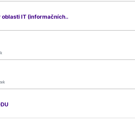
blasti IT (informačních..
ek
zek
ODU