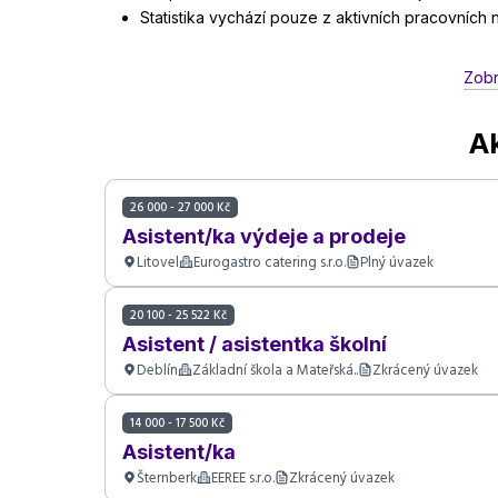
Statistika vychází pouze z aktivních pracovních
Zobr
Ak
26 000 - 27 000 Kč
Asistent/ka výdeje a prodeje
Litovel
Eurogastro catering s.r.o.
Plný úvazek
20 100 - 25 522 Kč
Asistent / asistentka školní
Deblín
Základní škola a Mateřská..
Zkrácený úvazek
14 000 - 17 500 Kč
Asistent/ka
Šternberk
EEREE s.r.o.
Zkrácený úvazek