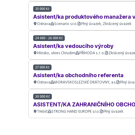
35 000 Kč
Asistent/ka produktového manažera v o
Ostrava
Scenario s.r.o.
Plný úvazek, Zkrácený úvazek
24 000 - 26 000 Kč
Asistent/ka vedoucího výroby
Hlinsko, okres Chrudim
PŘÍHODA s. r. o.
Zkrácený úvaz
27 000 Kč
Asistent/ka obchodního referenta
Ostrava
MORAVSKOSLEZSKÉ DRÁTOVNY, a.s.
Plný úva
30 000 Kč
ASISTENT/KA ZAHRANIČNÍHO OBCH
Třebíč
STRONG HAND EUROPE s.r.o.
Plný úvazek