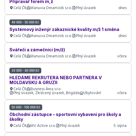
Přípravář forem m,ž
Celá ČR
Manuvia DreamJob s.r.o.
Plný úvazek
dnes
40 000 - 50 000 Kč
Systémový inženýr zákaznické kvality m/ž 1 směna
Celá ČR
Manuvia DreamJob s.r.o.
Plný úvazek
dnes
Svářeči a zámečníci (m/ž)
Celá ČR
Manuvia DreamJob s.r.o.
Plný úvazek
včera
30 000 - 60 000 Kč
HLEDÁME REKRUTERA NEBO PARTNERA V
MOLDAVSKU A GRUZII
Celá ČR
Business Area s.r.o.
Plný úvazek, Zkrácený úvazek, Brigáda
Ubytování
včera
50 000 - 100 000 Kč
Obchodní zástupce – sportovní vybavení pro školy a
školky
Celá ČR
MV Active s.r.o.
Plný úvazek
5. srpna