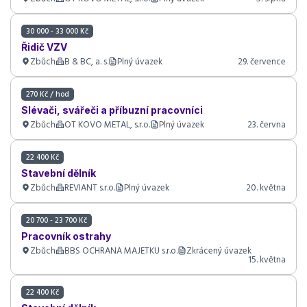
30 000 - 33 000 Kč
Řidič VZV
Zbůch
B & BC, a. s.
Plný úvazek
29. července
270 Kč / hod
Slévači, svářeči a příbuzní pracovníci
Zbůch
OT KOVO METAL, s.r.o.
Plný úvazek
23. června
22 400 Kč
Stavební dělník
Zbůch
REVIANT s.r.o.
Plný úvazek
20. května
20 700 - 23 700 Kč
Pracovník ostrahy
Zbůch
BBS OCHRANA MAJETKU s.r.o.
Zkrácený úvazek
15. května
22 400 Kč