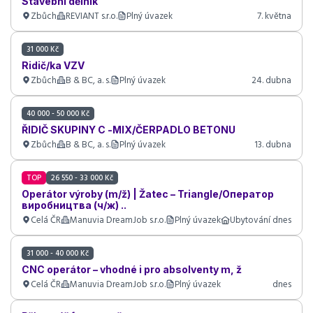
Stavební dělník
Zbůch
REVIANT s.r.o.
Plný úvazek
7. května
31 000 Kč
Ridič/ka VZV
Zbůch
B & BC, a. s.
Plný úvazek
24. dubna
40 000 - 50 000 Kč
ŘIDIČ SKUPINY C -MIX/ČERPADLO BETONU
Zbůch
B & BC, a. s.
Plný úvazek
13. dubna
TOP
26 550 - 33 000 Kč
Operátor výroby (m/ž) | Žatec – Triangle/Оператор
виробництва (ч/ж) ..
Celá ČR
Manuvia DreamJob s.r.o.
Plný úvazek
Ubytování
dnes
31 000 - 40 000 Kč
CNC operátor – vhodné i pro absolventy m, ž
Celá ČR
Manuvia DreamJob s.r.o.
Plný úvazek
dnes