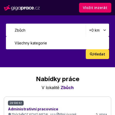
Vložit inzerát
Hledat
Nabídky práce
V lokalitě
Zbůch
28 500 Kč
Administrativní pracovnice
Zbůch
OT KOVO METAL, s.r.o.
Plný úvazek
5. srpna