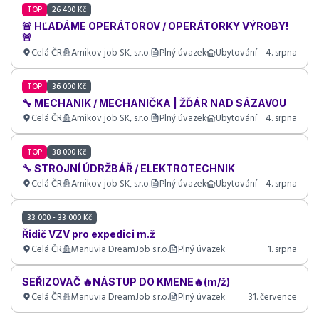
TOP
26 400 Kč
🚨 HĽADÁME OPERÁTOROV / OPERÁTORKY VÝROBY!
🚨
Celá ČR
Amikov job SK, s.r.o.
Plný úvazek
Ubytování
4. srpna
TOP
36 000 Kč
🔧 MECHANIK / MECHANIČKA | ŽĎÁR NAD SÁZAVOU
Celá ČR
Amikov job SK, s.r.o.
Plný úvazek
Ubytování
4. srpna
TOP
38 000 Kč
🔧 STROJNÍ ÚDRŽBÁŘ / ELEKTROTECHNIK
Celá ČR
Amikov job SK, s.r.o.
Plný úvazek
Ubytování
4. srpna
33 000 - 33 000 Kč
Řidič VZV pro expedici m.ž
Celá ČR
Manuvia DreamJob s.r.o.
Plný úvazek
1. srpna
SEŘIZOVAČ 🔥NÁSTUP DO KMENE🔥(m/ž)
Celá ČR
Manuvia DreamJob s.r.o.
Plný úvazek
31. července