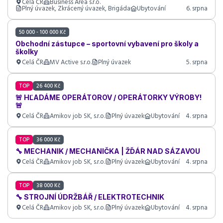
Celá ČR
Business Area s.r.o.
Plný úvazek, Zkrácený úvazek, Brigáda
Ubytování
6. srpna
50 000 - 100 000 Kč
Obchodní zástupce – sportovní vybavení pro školy a
školky
Celá ČR
MV Active s.r.o.
Plný úvazek
5. srpna
TOP
26 400 Kč
🚨 HĽADÁME OPERÁTOROV / OPERÁTORKY VÝROBY!
🚨
Celá ČR
Amikov job SK, s.r.o.
Plný úvazek
Ubytování
4. srpna
TOP
36 000 Kč
🔧 MECHANIK / MECHANIČKA | ŽĎÁR NAD SÁZAVOU
Celá ČR
Amikov job SK, s.r.o.
Plný úvazek
Ubytování
4. srpna
TOP
38 000 Kč
🔧 STROJNÍ ÚDRŽBÁŘ / ELEKTROTECHNIK
Celá ČR
Amikov job SK, s.r.o.
Plný úvazek
Ubytování
4. srpna