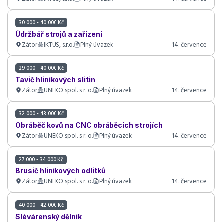
30 000 - 40 000 Kč
Údržbář strojů a zařízení
Zátor
IKTUS, s.r.o.
Plný úvazek
14. července
29 000 - 40 000 Kč
Tavič hliníkových slitin
Zátor
UNEKO spol. s r. o.
Plný úvazek
14. července
32 000 - 43 000 Kč
Obráběč kovů na CNC obráběcích strojích
Zátor
UNEKO spol. s r. o.
Plný úvazek
14. července
27 000 - 34 000 Kč
Brusič hliníkových odlitků
Zátor
UNEKO spol. s r. o.
Plný úvazek
14. července
40 000 - 42 000 Kč
Slévárenský dělník