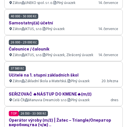
Zátor
UNEKO spol. s r. o.
Plný úvazek
14. července
40 000 - 50 000 Kč
Samostatný(á) účetní
Zátor
IKTUS, s.r.o.
Plný úvazek
14. července
26 000 - 29 000 Kč
Čalounice / čalouník
Zátor
IKTUS, s.r.o.
Plný úvazek, Zkrácený úvazek
14. července
37 580 Kč
Učitelé na 1. stupni základních škol
Zátor
Základní škola a Mateřská..
Plný úvazek
20. března
SEŘIZOVAČ 🔥NÁSTUP DO KMENE🔥(m/ž)
Celá ČR
Manuvia DreamJob s.r.o.
Plný úvazek
dnes
TOP
26 550 - 33 000 Kč
Operátor výroby (m/ž) | Žatec – Triangle/Оператор
виробництва (ч/ж) ..