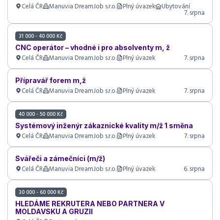
Celá ČR
Manuvia DreamJob s.r.o.
Plný úvazek
Ubytování
7. srpna
31 000 - 40 000 Kč
CNC operátor – vhodné i pro absolventy m, ž
Celá ČR
Manuvia DreamJob s.r.o.
Plný úvazek
7. srpna
Přípravář forem m,ž
Celá ČR
Manuvia DreamJob s.r.o.
Plný úvazek
7. srpna
40 000 - 50 000 Kč
Systémový inženýr zákaznické kvality m/ž 1 směna
Celá ČR
Manuvia DreamJob s.r.o.
Plný úvazek
7. srpna
Svářeči a zámečníci (m/ž)
Celá ČR
Manuvia DreamJob s.r.o.
Plný úvazek
6. srpna
30 000 - 60 000 Kč
HLEDÁME REKRUTERA NEBO PARTNERA V
MOLDAVSKU A GRUZII