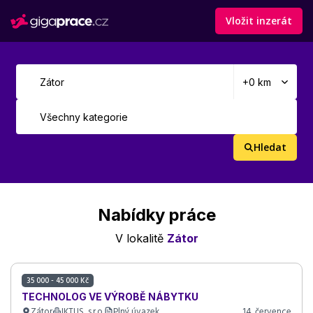
Vložit inzerát
Hledat
Nabídky práce
V lokalitě
Zátor
35 000 - 45 000 Kč
TECHNOLOG VE VÝROBĚ NÁBYTKU
Zátor
IKTUS, s.r.o.
Plný úvazek
14. července