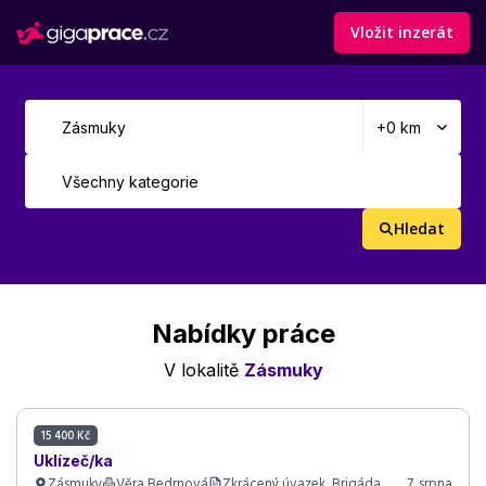
Vložit inzerát
Hledat
Nabídky práce
V lokalitě
Zásmuky
15 400 Kč
Uklízeč/ka
Zásmuky
Věra Bedrnová
Zkrácený úvazek, Brigáda
7. srpna