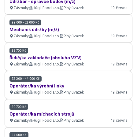
Údržbář - správce budov (m/ž)
Zásmuky
Hügli Food s.r.o.
Plný úvazek
19. června
38 000 - 52 000 Kč
Mechanik údržby (m/ž)
Zásmuky
Hügli Food s.r.o.
Plný úvazek
19. června
39 700 Kč
Řidič/ka zakladače (obsluha VZV)
Zásmuky
Hügli Food s.r.o.
Plný úvazek
19. června
32 200 - 44 000 Kč
Operátor/ka výrobní linky
Zásmuky
Hügli Food s.r.o.
Plný úvazek
19. června
30 700 Kč
Operátor/ka míchacích strojů
Zásmuky
Hügli Food s.r.o.
Plný úvazek
19. června
33 000 Kč