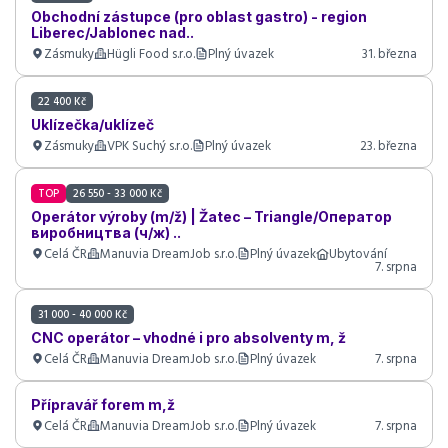
Obchodní zástupce (pro oblast gastro) - region
Liberec/Jablonec nad..
Zásmuky
Hügli Food s.r.o.
Plný úvazek
31. března
22 400 Kč
Uklízečka/uklízeč
Zásmuky
VPK Suchý s.r.o.
Plný úvazek
23. března
TOP
26 550 - 33 000 Kč
Operátor výroby (m/ž) | Žatec – Triangle/Оператор
виробництва (ч/ж) ..
Celá ČR
Manuvia DreamJob s.r.o.
Plný úvazek
Ubytování
7. srpna
31 000 - 40 000 Kč
CNC operátor – vhodné i pro absolventy m, ž
Celá ČR
Manuvia DreamJob s.r.o.
Plný úvazek
7. srpna
Přípravář forem m,ž
Celá ČR
Manuvia DreamJob s.r.o.
Plný úvazek
7. srpna