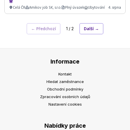
🚨
Celá ČR
Amikov job SK, s.r.o.
Plný úvazek
Ubytování
4. srpna
← Předchozí
Další →
1 / 2
Informace
Kontakt
Hledat zaměstnance
Obchodní podmínky
Zpracování osobních údajů
Nastavení cookies
Nabídky práce