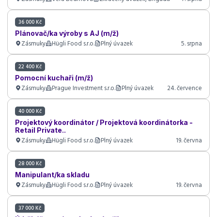
36 000 Kč
Plánovač/ka výroby s AJ (m/ž)
Zásmuky
Hügli Food s.r.o.
Plný úvazek
5. srpna
22 400 Kč
Pomocní kuchaři (m/ž)
Zásmuky
Prague Investment s.r.o.
Plný úvazek
24. července
40 000 Kč
Projektový koordinátor / Projektová koordinátorka -
Retail Private..
Zásmuky
Hügli Food s.r.o.
Plný úvazek
19. června
28 000 Kč
Manipulant/ka skladu
Zásmuky
Hügli Food s.r.o.
Plný úvazek
19. června
37 000 Kč