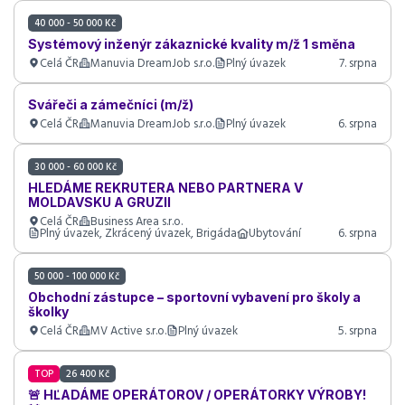
40 000 - 50 000 Kč
Systémový inženýr zákaznické kvality m/ž 1 směna
Celá ČR
Manuvia DreamJob s.r.o.
Plný úvazek
7. srpna
Svářeči a zámečníci (m/ž)
Celá ČR
Manuvia DreamJob s.r.o.
Plný úvazek
6. srpna
30 000 - 60 000 Kč
HLEDÁME REKRUTERA NEBO PARTNERA V
MOLDAVSKU A GRUZII
Celá ČR
Business Area s.r.o.
Plný úvazek, Zkrácený úvazek, Brigáda
Ubytování
6. srpna
50 000 - 100 000 Kč
Obchodní zástupce – sportovní vybavení pro školy a
školky
Celá ČR
MV Active s.r.o.
Plný úvazek
5. srpna
TOP
26 400 Kč
🚨 HĽADÁME OPERÁTOROV / OPERÁTORKY VÝROBY!