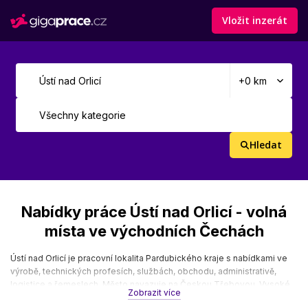
Vložit inzerát
Hledat
Nabídky práce Ústí nad Orlicí - volná
místa ve východních Čechách
Ústí nad Orlicí je pracovní lokalita Pardubického kraje s nabídkami ve
výrobě, technických profesích, službách, obchodu, administrativě,
logistice a řemeslech. Město navazuje na Českou Třebovou, Vysoké
Zobrazit více
Mýto, Lanškroun, Litomyšl a okolní obce. Stránka cílí na práce Ústí nad