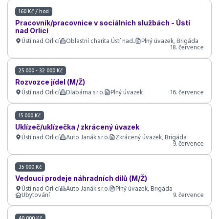
160 Kč / hod
Pokud hledáte práci v lokalitě Ústí nad Orlicí, projděte si aktuální
Pracovník/pracovnice v sociálních službách - Ústí
inzeráty níže a porovnejte mzdu, typ úvazku, místo výkonu práce i
nad Orlicí
požadavky zaměstnavatele. Nabídky práce v této lokalitě pravidelně
Ústí nad Orlicí
Oblastní charita Ústí nad..
Plný úvazek, Brigáda
aktualizujeme, aby uchazeči našli co nejčerstvější volná místa a firmy
18. července
mohly rychleji obsadit vhodné kandidáty. Pro lepší orientaci sledujte
také nejžádanější profese, firmy s aktuální inzercí a další oblíbené
25 000 - 32 000 Kč
lokality, které mohou nabídnout podobné pracovní příležitosti v
dojezdové vzdálenosti.
Rozvozce jídel (M/Ž)
Ústí nad Orlicí
Dlabárna s.r.o.
Plný úvazek
16. července
15 000 Kč
Uklízeč/uklízečka / zkrácený úvazek
Ústí nad Orlicí
Auto Janák s.r.o.
Zkrácený úvazek, Brigáda
9. července
35 000 Kč
Vedoucí prodeje náhradních dílů (M/Ž)
Ústí nad Orlicí
Auto Janák s.r.o.
Plný úvazek, Brigáda
Ubytování
9. července
40 000 Kč