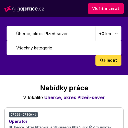
Vložit inzerát
Hledat
Nabídky práce
V lokalitě
Úherce, okres Plzeň-sever
27 328 - 27 500 Kč
Operátor
Úherce, okres Plzeň-sever
Faurecia Plzeň, s.r.o.
Plný úvazek