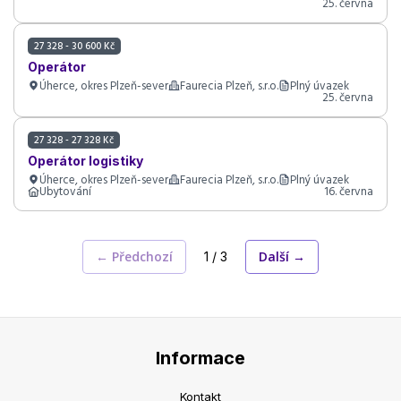
25. června
27 328 - 30 600 Kč
Operátor
Úherce, okres Plzeň-sever
Faurecia Plzeň, s.r.o.
Plný úvazek
25. června
27 328 - 27 328 Kč
Operátor logistiky
Úherce, okres Plzeň-sever
Faurecia Plzeň, s.r.o.
Plný úvazek
Ubytování
16. června
← Předchozí
Další →
1 / 3
Informace
Kontakt