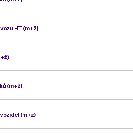
rovozu HT (m+ž)
m+ž)
íků (m+ž)
vozidel (m+ž)