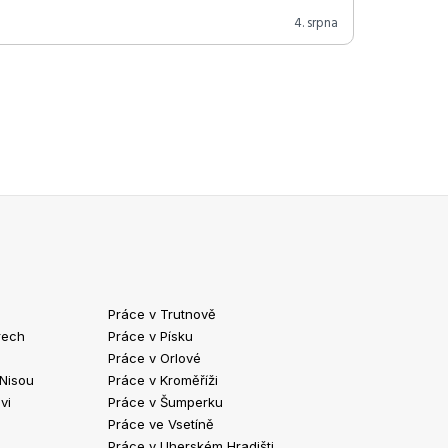
4. srpna
Práce v Trutnově
Práce v Chrud
rech
Práce v Písku
Práce v Havlíč
Práce v Orlové
Práce v Strako
 Nisou
Práce v Kroměříži
Práce v Klatov
vi
Práce v Šumperku
Práce ve Valaš
Práce ve Vsetíně
Práce v Kopřivn
Práce v Uherském Hradišti
Práce v Jindři