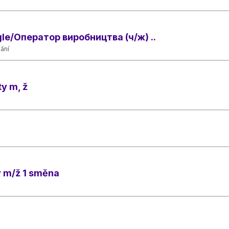
ngle/Оператор виробництва (ч/ж) ..
ání
y m, ž
y m/ž 1 směna