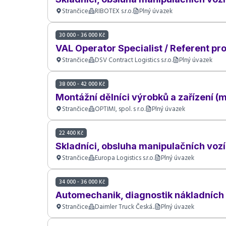
Strančice
RIBOTEX s.r.o.
Plný úvazek
30 000 - 36 000 Kč
VAL Operator Specialist / Referent p
Strančice
DSV Contract Logistics s.r.o.
Plný úvazek
38 000 - 42 000 Kč
Montážní dělníci výrobků a zařízení (
Strančice
OPTIMI, spol. s r.o.
Plný úvazek
22 400 Kč
Skladníci, obsluha manipulačních voz
Strančice
Europa Logistics s.r.o.
Plný úvazek
34 000 - 36 000 Kč
Automechanik, diagnostik nákladních 
Strančice
Daimler Truck Česká..
Plný úvazek