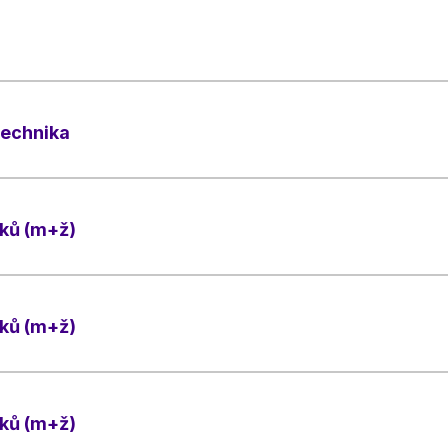
technika
íků (m+ž)
íků (m+ž)
íků (m+ž)