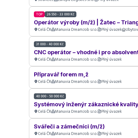
TOP
26 550 - 33 000 Kč
Operátor výroby (m/ž) | Žatec – Tria
Celá ČR
Manuvia DreamJob s.r.o.
Plný úvazek
Ubytov
31 000 - 40 000 Kč
CNC operátor – vhodné i pro absolvent
Celá ČR
Manuvia DreamJob s.r.o.
Plný úvazek
Přípravář forem m,ž
Celá ČR
Manuvia DreamJob s.r.o.
Plný úvazek
40 000 - 50 000 Kč
Systémový inženýr zákaznické kvalit
Celá ČR
Manuvia DreamJob s.r.o.
Plný úvazek
Svářeči a zámečníci (m/ž)
Celá ČR
Manuvia DreamJob s.r.o.
Plný úvazek