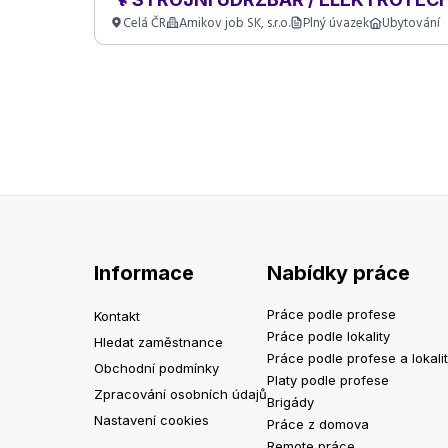
Celá ČR
Amikov job SK, s.r.o.
Plný úvazek
Ubytování
Informace
Nabídky práce
Práce podle profese
Kontakt
Práce podle lokality
Hledat zaměstnance
Práce podle profese a lokali
Obchodní podmínky
Platy podle profese
Zpracování osobních údajů
Brigády
Nastavení cookies
Práce z domova
Remote práce