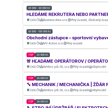
30 000 - 60 000 Kč
HLEDÁME REKRUTERA NEBO PARTNER
Celá ČR
Business Area s.r.o.
Plný úvazek, Zkrácený úvaz
50 000 - 100 000 Kč
Obchodní zástupce – sportovní vybave
Celá ČR
MV Active s.r.o.
Plný úvazek
TOP
26 400 Kč
🚨 HĽADÁME OPERÁTOROV / OPERÁTO
Celá ČR
Amikov job SK, s.r.o.
Plný úvazek
Ubytování
TOP
36 000 Kč
🔧 MECHANIK / MECHANIČKA | ŽĎÁR
Celá ČR
Amikov job SK, s.r.o.
Plný úvazek
Ubytování
TOP
38 000 Kč
🔧 STROJNÍ ÚDRŽBÁŘ / ELEKTROTEC