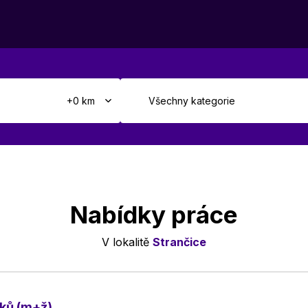
Nabídky práce
V lokalitě
Strančice
íků (m+ž)