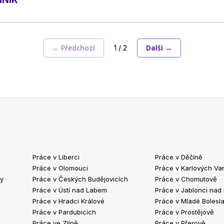
← Předchozí
Další →
1 / 2
Práce v Liberci
Práce v Děčíně
Práce v Olomouci
Práce v Karlových Va
ty
Práce v Českých Budějovicích
Práce v Chomutově
Práce v Ústí nad Labem
Práce v Jablonci nad
Práce v Hradci Králové
Práce v Mladé Bolesla
Práce v Pardubicích
Práce v Prostějově
Práce ve Zlíně
Práce v Přerově