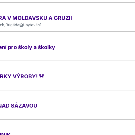
A V MOLDAVSKU A GRUZII
ek, Brigáda
Ubytování
ní pro školy a školky
RKY VÝROBY! 🚨
 NAD SÁZAVOU
HNIK