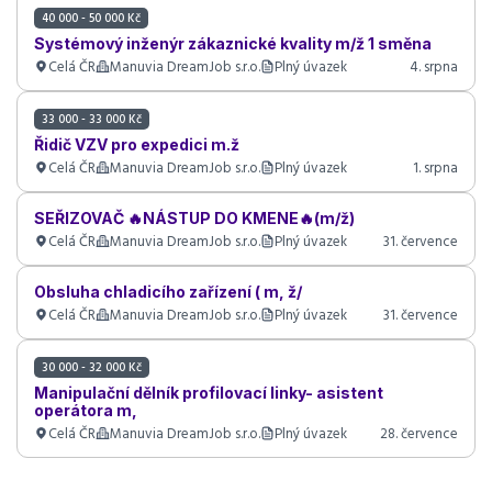
40 000 - 50 000 Kč
Systémový inženýr zákaznické kvality m/ž 1 směna
Celá ČR
Manuvia DreamJob s.r.o.
Plný úvazek
4. srpna
33 000 - 33 000 Kč
Řidič VZV pro expedici m.ž
Celá ČR
Manuvia DreamJob s.r.o.
Plný úvazek
1. srpna
SEŘIZOVAČ 🔥NÁSTUP DO KMENE🔥(m/ž)
Celá ČR
Manuvia DreamJob s.r.o.
Plný úvazek
31. července
Obsluha chladicího zařízení ( m, ž/
Celá ČR
Manuvia DreamJob s.r.o.
Plný úvazek
31. července
30 000 - 32 000 Kč
Manipulační dělník profilovací linky- asistent
operátora m,
Celá ČR
Manuvia DreamJob s.r.o.
Plný úvazek
28. července