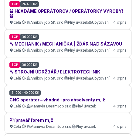
TOP
26 400 Kč
🚨 HĽADÁME OPERÁTOROV / OPERÁTORKY VÝROBY!
🚨
Celá ČR
Amikov job SK, s.r.o.
Plný úvazek
Ubytování
4. srpna
TOP
36 000 Kč
🔧 MECHANIK / MECHANIČKA | ŽĎÁR NAD SÁZAVOU
Celá ČR
Amikov job SK, s.r.o.
Plný úvazek
Ubytování
4. srpna
TOP
38 000 Kč
🔧 STROJNÍ ÚDRŽBÁŘ / ELEKTROTECHNIK
Celá ČR
Amikov job SK, s.r.o.
Plný úvazek
Ubytování
4. srpna
31 000 - 40 000 Kč
CNC operátor – vhodné i pro absolventy m, ž
Celá ČR
Manuvia DreamJob s.r.o.
Plný úvazek
4. srpna
Přípravář forem m,ž
Celá ČR
Manuvia DreamJob s.r.o.
Plný úvazek
4. srpna