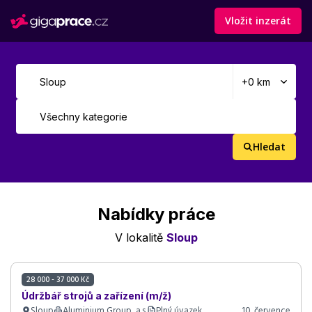
Vložit inzerát
Hledat
Nabídky práce
V lokalitě
Sloup
28 000 - 37 000 Kč
Údržbář strojů a zařízení (m/ž)
Sloup
Aluminium Group, a.s.
Plný úvazek
10. července