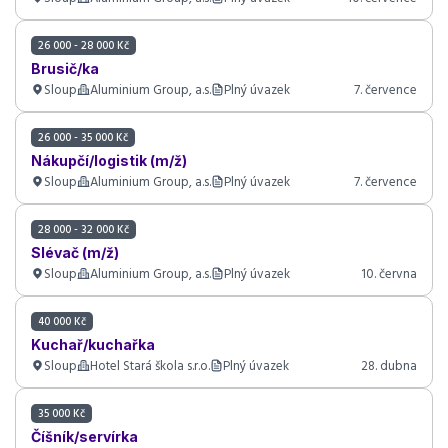
26 000 - 28 000 Kč
Brusič/ka
Sloup
Aluminium Group, a.s.
Plný úvazek
7. července
26 000 - 35 000 Kč
Nákupčí/logistik (m/ž)
Sloup
Aluminium Group, a.s.
Plný úvazek
7. července
28 000 - 32 000 Kč
Slévač (m/ž)
Sloup
Aluminium Group, a.s.
Plný úvazek
10. června
40 000 Kč
Kuchař/kuchařka
Sloup
Hotel Stará škola s.r.o.
Plný úvazek
28. dubna
35 000 Kč
Číšník/servírka