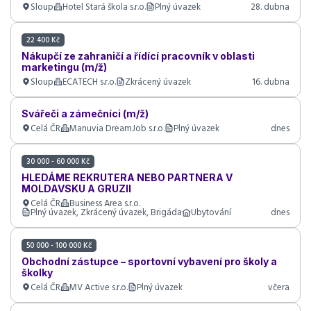
Sloup
Hotel Stará škola s.r.o.
Plný úvazek
28. dubna
22 400 Kč
Nákupčí ze zahraničí a řídící pracovník v oblasti
marketingu (m/ž)
Sloup
ECATECH s.r.o.
Zkrácený úvazek
16. dubna
Svářeči a zámečníci (m/ž)
Celá ČR
Manuvia DreamJob s.r.o.
Plný úvazek
dnes
30 000 - 60 000 Kč
HLEDÁME REKRUTERA NEBO PARTNERA V
MOLDAVSKU A GRUZII
Celá ČR
Business Area s.r.o.
Plný úvazek, Zkrácený úvazek, Brigáda
Ubytování
dnes
50 000 - 100 000 Kč
Obchodní zástupce – sportovní vybavení pro školy a
školky
Celá ČR
MV Active s.r.o.
Plný úvazek
včera