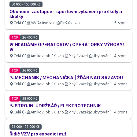
50 000 - 100 000 Kč
Obchodní zástupce – sportovní vybavení pro školy a
školky
Celá ČR
MV Active s.r.o.
Plný úvazek
5. srpna
TOP
26 400 Kč
🚨 HĽADÁME OPERÁTOROV / OPERÁTORKY VÝROBY!
🚨
Celá ČR
Amikov job SK, s.r.o.
Plný úvazek
Ubytování
4. srpna
TOP
36 000 Kč
🔧 MECHANIK / MECHANIČKA | ŽĎÁR NAD SÁZAVOU
Celá ČR
Amikov job SK, s.r.o.
Plný úvazek
Ubytování
4. srpna
TOP
38 000 Kč
🔧 STROJNÍ ÚDRŽBÁŘ / ELEKTROTECHNIK
Celá ČR
Amikov job SK, s.r.o.
Plný úvazek
Ubytování
4. srpna
33 000 - 33 000 Kč
Řidič VZV pro expedici m.ž