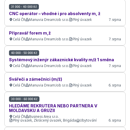
31 000 - 40 000 Kč
CNC operátor – vhodné i pro absolventy m, ž
Celá ČR
Manuvia DreamJob s.r.o.
Plný úvazek
7. srpna
Přípravář forem m,ž
Celá ČR
Manuvia DreamJob s.r.o.
Plný úvazek
7. srpna
40 000 - 50 000 Kč
Systémový inženýr zákaznické kvality m/ž 1 směna
Celá ČR
Manuvia DreamJob s.r.o.
Plný úvazek
7. srpna
Svářeči a zámečníci (m/ž)
Celá ČR
Manuvia DreamJob s.r.o.
Plný úvazek
6. srpna
30 000 - 60 000 Kč
HLEDÁME REKRUTERA NEBO PARTNERA V
MOLDAVSKU A GRUZII
Celá ČR
Business Area s.r.o.
Plný úvazek, Zkrácený úvazek, Brigáda
Ubytování
6. srpna