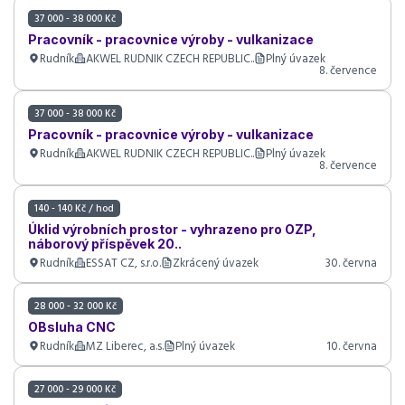
37 000 - 38 000 Kč
Pracovník - pracovnice výroby - vulkanizace
Rudník
AKWEL RUDNIK CZECH REPUBLIC..
Plný úvazek
8. července
37 000 - 38 000 Kč
Pracovník - pracovnice výroby - vulkanizace
Rudník
AKWEL RUDNIK CZECH REPUBLIC..
Plný úvazek
8. července
140 - 140 Kč / hod
Úklid výrobních prostor - vyhrazeno pro OZP,
náborový příspěvek 20..
Rudník
ESSAT CZ, s.r.o.
Zkrácený úvazek
30. června
28 000 - 32 000 Kč
OBsluha CNC
Rudník
MZ Liberec, a.s.
Plný úvazek
10. června
27 000 - 29 000 Kč