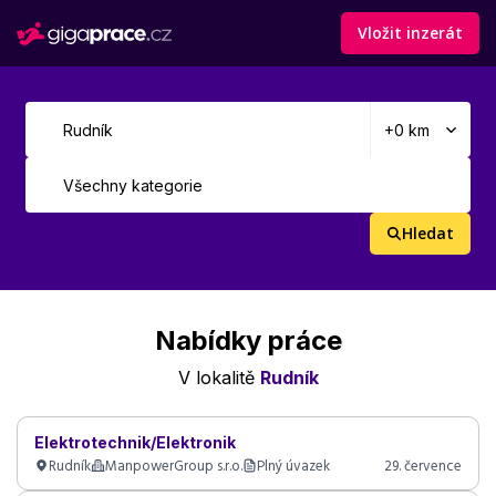
Vložit inzerát
Hledat
Nabídky práce
V lokalitě
Rudník
Elektrotechnik/Elektronik
Rudník
ManpowerGroup s.r.o.
Plný úvazek
29. července