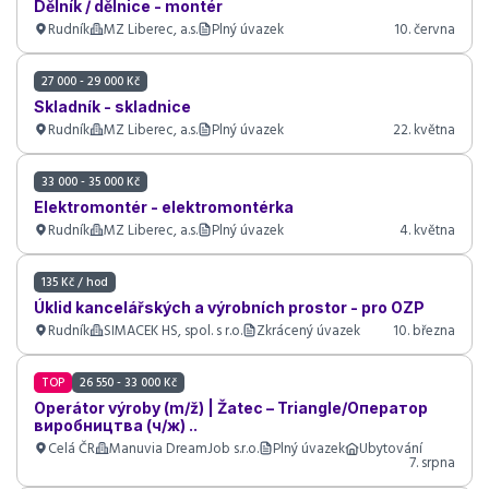
Dělník / dělnice - montér
Rudník
MZ Liberec, a.s.
Plný úvazek
10. června
27 000 - 29 000 Kč
Skladník - skladnice
Rudník
MZ Liberec, a.s.
Plný úvazek
22. května
33 000 - 35 000 Kč
Elektromontér - elektromontérka
Rudník
MZ Liberec, a.s.
Plný úvazek
4. května
135 Kč / hod
Úklid kancelářských a výrobních prostor - pro OZP
Rudník
SIMACEK HS, spol. s r.o.
Zkrácený úvazek
10. března
TOP
26 550 - 33 000 Kč
Operátor výroby (m/ž) | Žatec – Triangle/Оператор
виробництва (ч/ж) ..
Celá ČR
Manuvia DreamJob s.r.o.
Plný úvazek
Ubytování
7. srpna