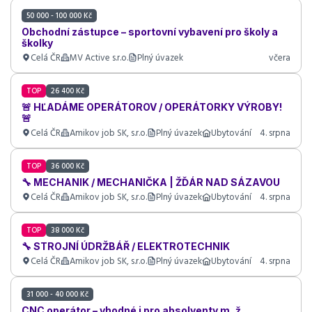
50 000 - 100 000 Kč
Obchodní zástupce – sportovní vybavení pro školy a
školky
Celá ČR
MV Active s.r.o.
Plný úvazek
včera
TOP
26 400 Kč
🚨 HĽADÁME OPERÁTOROV / OPERÁTORKY VÝROBY!
🚨
Celá ČR
Amikov job SK, s.r.o.
Plný úvazek
Ubytování
4. srpna
TOP
36 000 Kč
🔧 MECHANIK / MECHANIČKA | ŽĎÁR NAD SÁZAVOU
Celá ČR
Amikov job SK, s.r.o.
Plný úvazek
Ubytování
4. srpna
TOP
38 000 Kč
🔧 STROJNÍ ÚDRŽBÁŘ / ELEKTROTECHNIK
Celá ČR
Amikov job SK, s.r.o.
Plný úvazek
Ubytování
4. srpna
31 000 - 40 000 Kč
CNC operátor – vhodné i pro absolventy m, ž