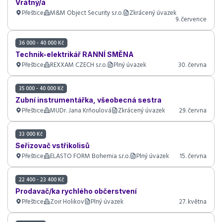
Vrátný/á
Přeštice
M&M Object Security s.r.o.
Zkrácený úvazek
9. července
36 000 - 40 000 Kč
Technik-elektrikář RANNÍ SMĚNA
Přeštice
REXXAM CZECH s.r.o.
Plný úvazek
30. června
35 000 - 40 000 Kč
Zubní instrumentářka, všeobecná sestra
Přeštice
MUDr. Jana Krňoulová
Zkrácený úvazek
29. června
33 000 Kč
Seřizovač vstřikolisů
Přeštice
ELASTO FORM Bohemia s.r.o.
Plný úvazek
15. června
22 400 - 23 400 Kč
Prodavač/ka rychlého občerstvení
Přeštice
Zoir Holikov
Plný úvazek
27. května