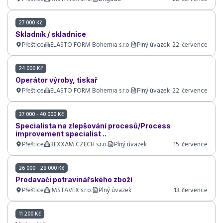
27 000 Kč
Skladník / skladnice
Přeštice
ELASTO FORM Bohemia s.r.o.
Plný úvazek
22. července
24 000 Kč
Operátor výroby, tiskař
Přeštice
ELASTO FORM Bohemia s.r.o.
Plný úvazek
22. července
37 000 - 40 000 Kč
Specialista na zlepšování procesů/Process
improvement specialist ..
Přeštice
REXXAM CZECH s.r.o.
Plný úvazek
15. července
26 000 - 28 000 Kč
Prodavači potravinářského zboží
Přeštice
IMSTAVEX s.r.o.
Plný úvazek
13. července
11 200 Kč