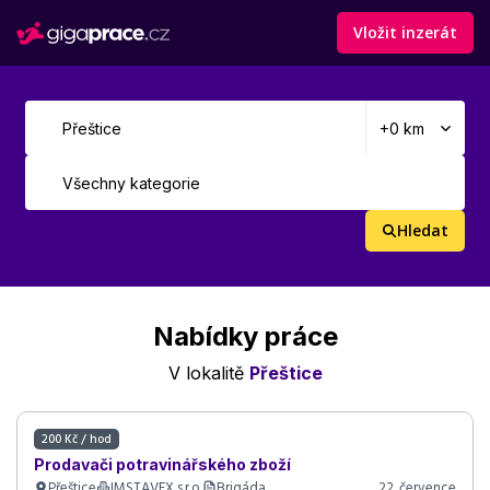
Vložit inzerát
Hledat
Nabídky práce
V lokalitě
Přeštice
200 Kč / hod
Prodavači potravinářského zboží
Přeštice
IMSTAVEX s.r.o.
Brigáda
22. července