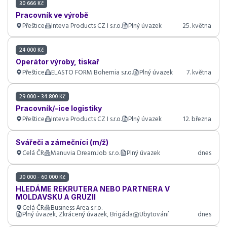
30 666 Kč
Pracovník ve výrobě
Přeštice
Inteva Products CZ I s.r.o.
Plný úvazek
25. května
24 000 Kč
Operátor výroby, tiskař
Přeštice
ELASTO FORM Bohemia s.r.o.
Plný úvazek
7. května
29 000 - 34 800 Kč
Pracovník/-ice logistiky
Přeštice
Inteva Products CZ I s.r.o.
Plný úvazek
12. března
Svářeči a zámečníci (m/ž)
Celá ČR
Manuvia DreamJob s.r.o.
Plný úvazek
dnes
30 000 - 60 000 Kč
HLEDÁME REKRUTERA NEBO PARTNERA V
MOLDAVSKU A GRUZII
Celá ČR
Business Area s.r.o.
Plný úvazek, Zkrácený úvazek, Brigáda
Ubytování
dnes