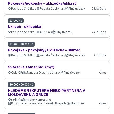
Pokojská/pokojský - uklízečka/uklízeč
Pec pod Sněžkou
Regata Čechy, a.s.
Plný úvazek
28. května
23 000 Kč
Uklízeč - uklízečka
Pec pod Sněžkou
AEZZ a.s.
Plný úvazek
24. dubna
22 400 - 28 000 Kč
Pokojská - pokojský / Uklízečka - uklízeč
Pec pod Sněžkou
Regata Čechy, a.s.
Plný úvazek
9. dubna
Svářeči a zámečníci (m/ž)
Celá ČR
Manuvia DreamJob s.r.o.
Plný úvazek
dnes
30 000 - 60 000 Kč
HLEDÁME REKRUTERA NEBO PARTNERA V
MOLDAVSKU A GRUZII
Celá ČR
Business Area s.r.o.
Plný úvazek, Zkrácený úvazek, Brigáda
Ubytování
dnes