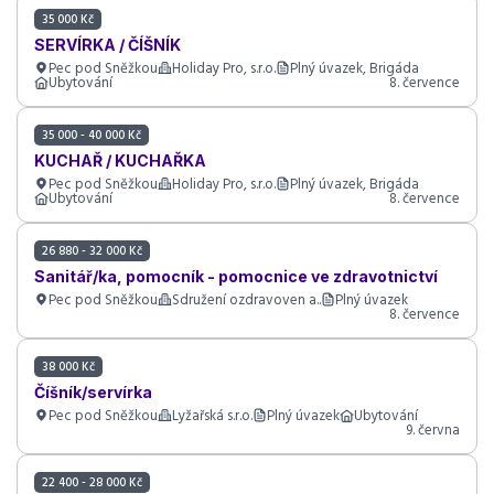
35 000 Kč
SERVÍRKA / ČÍŠNÍK
Pec pod Sněžkou
Holiday Pro, s.r.o.
Plný úvazek, Brigáda
Ubytování
8. července
35 000 - 40 000 Kč
KUCHAŘ / KUCHAŘKA
Pec pod Sněžkou
Holiday Pro, s.r.o.
Plný úvazek, Brigáda
Ubytování
8. července
26 880 - 32 000 Kč
Sanitář/ka, pomocník - pomocnice ve zdravotnictví
Pec pod Sněžkou
Sdružení ozdravoven a..
Plný úvazek
8. července
38 000 Kč
Číšník/servírka
Pec pod Sněžkou
Lyžařská s.r.o.
Plný úvazek
Ubytování
9. června
22 400 - 28 000 Kč