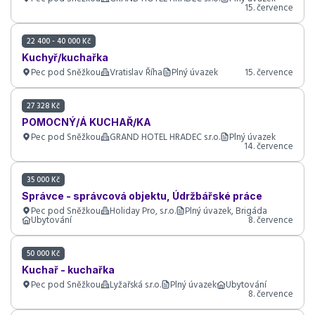
15. července
22 400 - 40 000 Kč
Kuchyř/kuchařka
Pec pod Sněžkou
Vratislav Říha
Plný úvazek
15. července
27 328 Kč
POMOCNÝ/Á KUCHAŘ/KA
Pec pod Sněžkou
GRAND HOTEL HRADEC s.r.o.
Plný úvazek
14. července
35 000 Kč
Správce - správcová objektu, Údržbářské práce
Pec pod Sněžkou
Holiday Pro, s.r.o.
Plný úvazek, Brigáda
Ubytování
8. července
50 000 Kč
Kuchař - kuchařka
Pec pod Sněžkou
Lyžařská s.r.o.
Plný úvazek
Ubytování
8. července