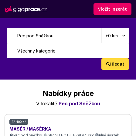
Vložit inzerát
Hledat
Nabídky práce
V lokalitě
Pec pod Sněžkou
22 400 Kč
MASÉR / MASÉRKA
Pec pod Sněžkou
GRAND HOTEL HRADEC s.r.o.
Plný úvazek