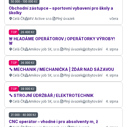
50 000 - 100 000 Kč
Obchodní zástupce – sportovní vybavení pro školy a
školky
Celá ČR
MV Active s.r.o.
Plný úvazek
včera
TOP
26 400 Kč
🚨 HĽADÁME OPERÁTOROV / OPERÁTORKY VÝROBY!
🚨
Celá ČR
Amikov job SK, s.r.o.
Plný úvazek
Ubytování
4. srpna
TOP
36 000 Kč
🔧 MECHANIK / MECHANIČKA | ŽĎÁR NAD SÁZAVOU
Celá ČR
Amikov job SK, s.r.o.
Plný úvazek
Ubytování
4. srpna
TOP
38 000 Kč
🔧 STROJNÍ ÚDRŽBÁŘ / ELEKTROTECHNIK
Celá ČR
Amikov job SK, s.r.o.
Plný úvazek
Ubytování
4. srpna
31 000 - 40 000 Kč
CNC operátor – vhodné i pro absolventy m, ž