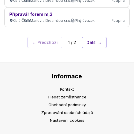
Celá ČR
Manuvia DreamJob s.r.o.
Plný úvazek
4. srpna
Přípravář forem m,ž
Celá ČR
Manuvia DreamJob s.r.o.
Plný úvazek
4. srpna
← Předchozí
Další →
1 / 2
Informace
Kontakt
Hledat zaměstnance
Obchodní podmínky
Zpracování osobních údajů
Nastavení cookies