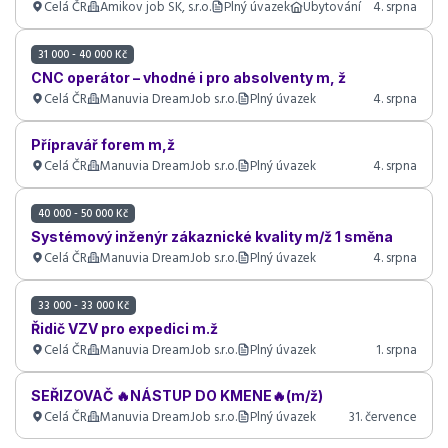
Celá ČR
Amikov job SK, s.r.o.
Plný úvazek
Ubytování
4. srpna
31 000 - 40 000 Kč
CNC operátor – vhodné i pro absolventy m, ž
Celá ČR
Manuvia DreamJob s.r.o.
Plný úvazek
4. srpna
Přípravář forem m,ž
Celá ČR
Manuvia DreamJob s.r.o.
Plný úvazek
4. srpna
40 000 - 50 000 Kč
Systémový inženýr zákaznické kvality m/ž 1 směna
Celá ČR
Manuvia DreamJob s.r.o.
Plný úvazek
4. srpna
33 000 - 33 000 Kč
Řidič VZV pro expedici m.ž
Celá ČR
Manuvia DreamJob s.r.o.
Plný úvazek
1. srpna
SEŘIZOVAČ 🔥NÁSTUP DO KMENE🔥(m/ž)
Celá ČR
Manuvia DreamJob s.r.o.
Plný úvazek
31. července