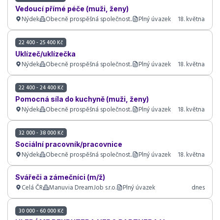
Vedoucí přímé péče (muži, ženy)
Nýdek
Obecně prospěšná společnost..
Plný úvazek
18. května
22 400 - 25 400 Kč
Uklízeč/uklízečka
Nýdek
Obecně prospěšná společnost..
Plný úvazek
18. května
22 400 - 24 400 Kč
Pomocná síla do kuchyně (muži, ženy)
Nýdek
Obecně prospěšná společnost..
Plný úvazek
18. května
32 000 - 38 000 Kč
Sociální pracovník/pracovnice
Nýdek
Obecně prospěšná společnost..
Plný úvazek
18. května
Svářeči a zámečníci (m/ž)
Celá ČR
Manuvia DreamJob s.r.o.
Plný úvazek
dnes
30 000 - 60 000 Kč