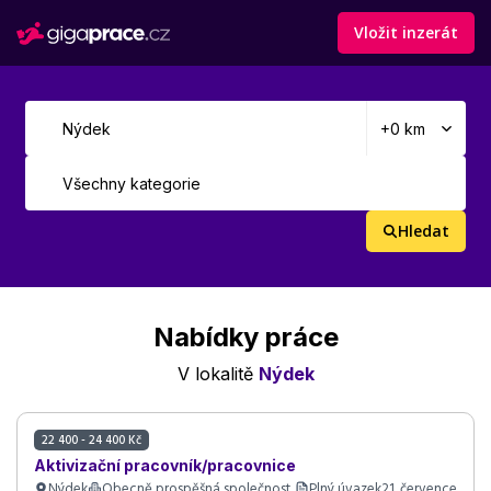
Vložit inzerát
Hledat
Nabídky práce
V lokalitě
Nýdek
22 400 - 24 400 Kč
Aktivizační pracovník/pracovnice
Nýdek
Obecně prospěšná společnost..
Plný úvazek
21. července