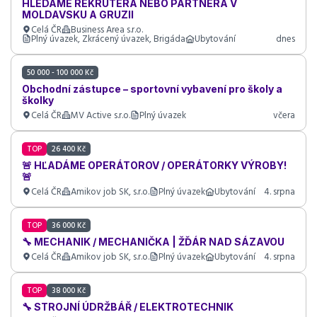
HLEDÁME REKRUTERA NEBO PARTNERA V
MOLDAVSKU A GRUZII
Celá ČR
Business Area s.r.o.
Plný úvazek, Zkrácený úvazek, Brigáda
Ubytování
dnes
50 000 - 100 000 Kč
Obchodní zástupce – sportovní vybavení pro školy a
školky
Celá ČR
MV Active s.r.o.
Plný úvazek
včera
TOP
26 400 Kč
🚨 HĽADÁME OPERÁTOROV / OPERÁTORKY VÝROBY!
🚨
Celá ČR
Amikov job SK, s.r.o.
Plný úvazek
Ubytování
4. srpna
TOP
36 000 Kč
🔧 MECHANIK / MECHANIČKA | ŽĎÁR NAD SÁZAVOU
Celá ČR
Amikov job SK, s.r.o.
Plný úvazek
Ubytování
4. srpna
TOP
38 000 Kč
🔧 STROJNÍ ÚDRŽBÁŘ / ELEKTROTECHNIK