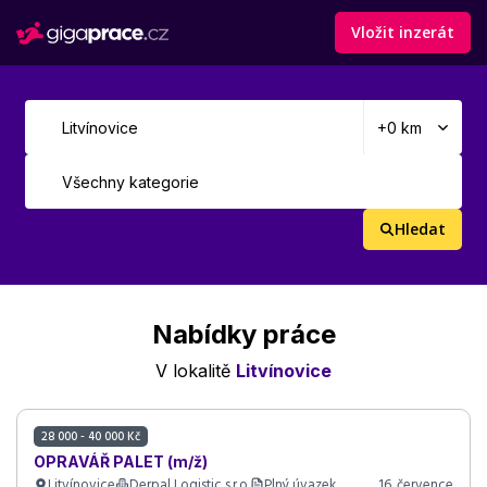
Vložit inzerát
Hledat
Nabídky práce
V lokalitě
Litvínovice
28 000 - 40 000 Kč
OPRAVÁŘ PALET (m/ž)
Litvínovice
Derpal Logistic s.r.o.
Plný úvazek
16. července