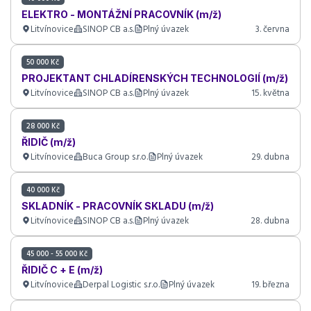
ELEKTRO - MONTÁŽNÍ PRACOVNÍK (m/ž)
Litvínovice
SINOP CB a.s.
Plný úvazek
3. června
50 000 Kč
PROJEKTANT CHLADÍRENSKÝCH TECHNOLOGIÍ (m/ž)
Litvínovice
SINOP CB a.s.
Plný úvazek
15. května
28 000 Kč
ŘIDIČ (m/ž)
Litvínovice
Buca Group s.r.o.
Plný úvazek
29. dubna
40 000 Kč
SKLADNÍK - PRACOVNÍK SKLADU (m/ž)
Litvínovice
SINOP CB a.s.
Plný úvazek
28. dubna
45 000 - 55 000 Kč
ŘIDIČ C + E (m/ž)
Litvínovice
Derpal Logistic s.r.o.
Plný úvazek
19. března