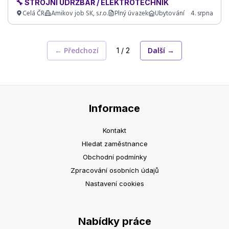
🔧 STROJNÍ ÚDRŽBÁŘ / ELEKTROTECHNIK
Celá ČR
Amikov job SK, s.r.o.
Plný úvazek
Ubytování
4. srpna
← Předchozí
Další →
1 / 2
Informace
Kontakt
Hledat zaměstnance
Obchodní podmínky
Zpracování osobních údajů
Nastavení cookies
Nabídky práce