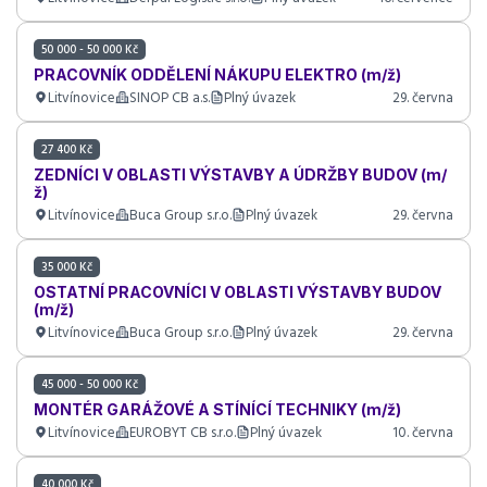
50 000 - 50 000 Kč
PRACOVNÍK ODDĚLENÍ NÁKUPU ELEKTRO (m/ž)
Litvínovice
SINOP CB a.s.
Plný úvazek
29. června
27 400 Kč
ZEDNÍCI V OBLASTI VÝSTAVBY A ÚDRŽBY BUDOV (m/
ž)
Litvínovice
Buca Group s.r.o.
Plný úvazek
29. června
35 000 Kč
OSTATNÍ PRACOVNÍCI V OBLASTI VÝSTAVBY BUDOV
(m/ž)
Litvínovice
Buca Group s.r.o.
Plný úvazek
29. června
45 000 - 50 000 Kč
MONTÉR GARÁŽOVÉ A STÍNÍCÍ TECHNIKY (m/ž)
Litvínovice
EUROBYT CB s.r.o.
Plný úvazek
10. června
40 000 Kč