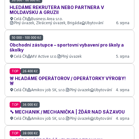
30 000 - 60 000 Kč
HLEDÁME REKRUTERA NEBO PARTNERA V
MOLDAVSKU A GRUZII
Celá ČR
Business Area s.r.o.
Plný úvazek, Zkrácený úvazek, Brigáda
Ubytování
6. srpna
50 000 - 100 000 Kč
Obchodní zástupce – sportovní vybavení pro školy a
školky
Celá ČR
MV Active s.r.o.
Plný úvazek
5. srpna
TOP
26 400 Kč
🚨 HĽADÁME OPERÁTOROV / OPERÁTORKY VÝROBY!
🚨
Celá ČR
Amikov job SK, s.r.o.
Plný úvazek
Ubytování
4. srpna
TOP
36 000 Kč
🔧 MECHANIK / MECHANIČKA | ŽĎÁR NAD SÁZAVOU
Celá ČR
Amikov job SK, s.r.o.
Plný úvazek
Ubytování
4. srpna
TOP
38 000 Kč