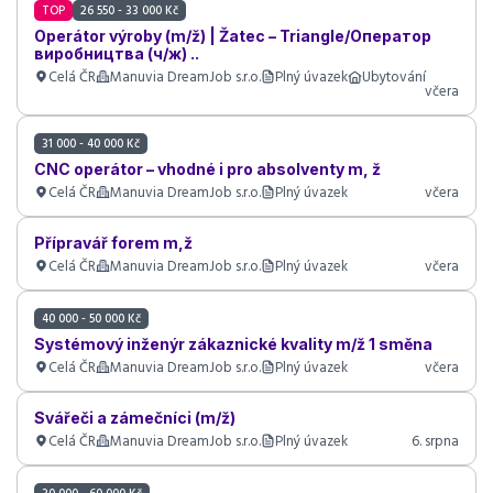
TOP
26 550 - 33 000 Kč
Operátor výroby (m/ž) | Žatec – Triangle/Оператор
виробництва (ч/ж) ..
Celá ČR
Manuvia DreamJob s.r.o.
Plný úvazek
Ubytování
včera
31 000 - 40 000 Kč
CNC operátor – vhodné i pro absolventy m, ž
Celá ČR
Manuvia DreamJob s.r.o.
Plný úvazek
včera
Přípravář forem m,ž
Celá ČR
Manuvia DreamJob s.r.o.
Plný úvazek
včera
40 000 - 50 000 Kč
Systémový inženýr zákaznické kvality m/ž 1 směna
Celá ČR
Manuvia DreamJob s.r.o.
Plný úvazek
včera
Svářeči a zámečníci (m/ž)
Celá ČR
Manuvia DreamJob s.r.o.
Plný úvazek
6. srpna