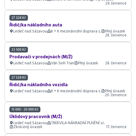
29. července
27 328 Kč
Řidič/ka nákladního auta
Ledeč nad Sázavou
K + K mezinárodní doprava s..
Plný úvazek
28. července
23 500 Kč
Prodavači v prodejnách (M/Ž)
Ledeč nad Sázavou
Văn Sinh Tran
Plný úvazek
28. července
27 328 Kč
Řidič/ka nákladního vozidla
Ledeč nad Sázavou
K + K mezinárodní doprava s..
Plný úvazek
20. července
15 000 - 20 000 Kč
Úklidový pracovník (M/Ž)
Ledeč nad Sázavou
TREKVILA NÁHRADNÍ PLNĚNÍ s.r..
Zkrácený úvazek
17. července