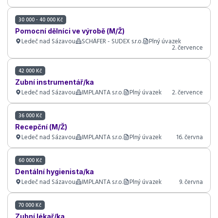
30 000 - 40 000 Kč
Pomocní dělníci ve výrobě (M/Ž)
Ledeč nad Sázavou
SCHÄFER - SUDEX s.r.o.
Plný úvazek
2. července
42 000 Kč
Zubní instrumentář/ka
Ledeč nad Sázavou
IMPLANTA s.r.o.
Plný úvazek
2. července
36 000 Kč
Recepční (M/Ž)
Ledeč nad Sázavou
IMPLANTA s.r.o.
Plný úvazek
16. června
60 000 Kč
Dentální hygienista/ka
Ledeč nad Sázavou
IMPLANTA s.r.o.
Plný úvazek
9. června
70 000 Kč
Zubní lékař/ka