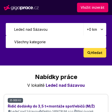
Vložit inzerát
Hledat
Nabídky práce
V lokalitě
Ledeč nad Sázavou
35 000 Kč
Řidič dodávky do 3,5 t+montáže spotřebičů (M/Ž)
Ledeč nad Sázavou
Elektro SPEKTRUM s.r.o.
Plný úvazek