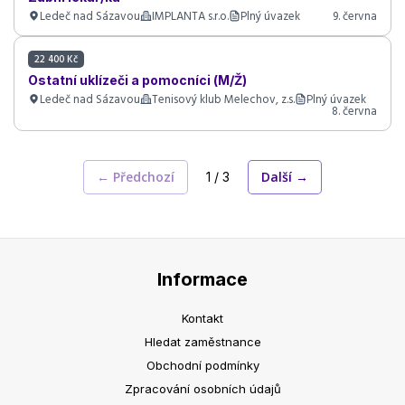
Ledeč nad Sázavou
IMPLANTA s.r.o.
Plný úvazek
9. června
22 400 Kč
Ostatní uklízeči a pomocníci (M/Ž)
Ledeč nad Sázavou
Tenisový klub Melechov, z.s.
Plný úvazek
8. června
← Předchozí
Další →
1 / 3
Informace
Kontakt
Hledat zaměstnance
Obchodní podmínky
Zpracování osobních údajů