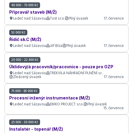
40 000 - 70 000 Kč
Přípravář staveb (M/Ž)
Ledeč nad Sázavou
Tost s.r.o.
Plný úvazek
17. července
53 000 Kč
Řidič sk.C (M/Ž)
Ledeč nad Sázavou
Jiří Bíza
Plný úvazek
17. července
20 000 - 22 400 Kč
Úklidový/á pracovník/pracovnice - pouze pro OZP
Ledeč nad Sázavou
TREKVILA NÁHRADNÍ PLNĚNÍ s.r..
Zkrácený úvazek
17. července
75 000 - 85 000 Kč
Procesní inženýr instrumentace (M/Ž)
Ledeč nad Sázavou
EMKO PROJECT s.r.o.
Plný úvazek
15. července
25 000 - 30 000 Kč
Instalatér - topenář (M/Ž)