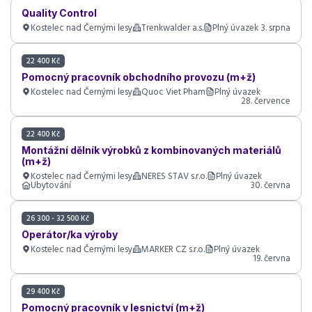
Quality Control
Kostelec nad Černými lesy
Trenkwalder a.s.
Plný úvazek
3. srpna
22 400 Kč
Pomocný pracovník obchodního provozu (m+ž)
Kostelec nad Černými lesy
Quoc Viet Pham
Plný úvazek
28. července
22 400 Kč
Montážní dělník výrobků z kombinovaných materiálů
(m+ž)
Kostelec nad Černými lesy
NERES STAV s.r.o.
Plný úvazek
Ubytování
30. června
26 300 - 32 500 Kč
Operátor/ka výroby
Kostelec nad Černými lesy
MARKER CZ s.r.o.
Plný úvazek
19. června
29 400 Kč
Pomocný pracovník v lesnictví (m+ž)