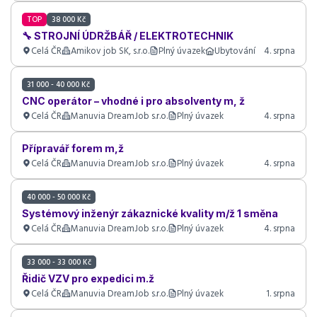
TOP
38 000 Kč
🔧 STROJNÍ ÚDRŽBÁŘ / ELEKTROTECHNIK
Celá ČR
Amikov job SK, s.r.o.
Plný úvazek
Ubytování
4. srpna
31 000 - 40 000 Kč
CNC operátor – vhodné i pro absolventy m, ž
Celá ČR
Manuvia DreamJob s.r.o.
Plný úvazek
4. srpna
Přípravář forem m,ž
Celá ČR
Manuvia DreamJob s.r.o.
Plný úvazek
4. srpna
40 000 - 50 000 Kč
Systémový inženýr zákaznické kvality m/ž 1 směna
Celá ČR
Manuvia DreamJob s.r.o.
Plný úvazek
4. srpna
33 000 - 33 000 Kč
Řidič VZV pro expedici m.ž
Celá ČR
Manuvia DreamJob s.r.o.
Plný úvazek
1. srpna