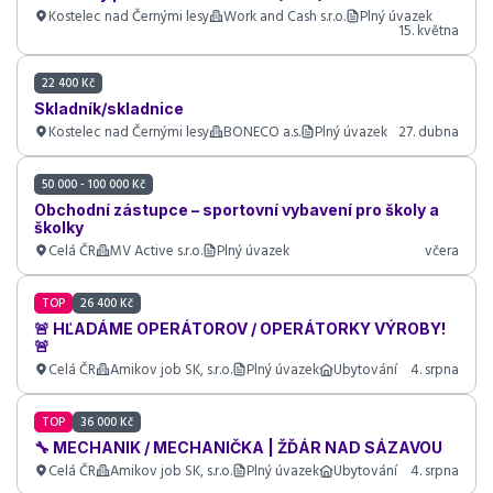
Kostelec nad Černými lesy
Work and Cash s.r.o.
Plný úvazek
15. května
22 400 Kč
Skladník/skladnice
Kostelec nad Černými lesy
BONECO a.s.
Plný úvazek
27. dubna
50 000 - 100 000 Kč
Obchodní zástupce – sportovní vybavení pro školy a
školky
Celá ČR
MV Active s.r.o.
Plný úvazek
včera
TOP
26 400 Kč
🚨 HĽADÁME OPERÁTOROV / OPERÁTORKY VÝROBY!
🚨
Celá ČR
Amikov job SK, s.r.o.
Plný úvazek
Ubytování
4. srpna
TOP
36 000 Kč
🔧 MECHANIK / MECHANIČKA | ŽĎÁR NAD SÁZAVOU
Celá ČR
Amikov job SK, s.r.o.
Plný úvazek
Ubytování
4. srpna