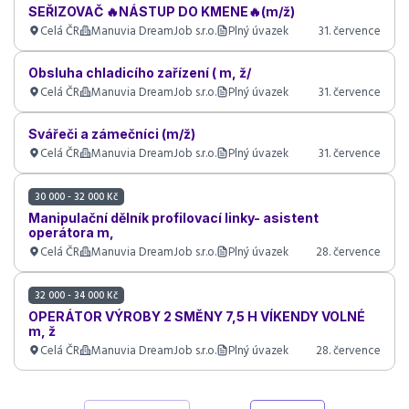
SEŘIZOVAČ 🔥NÁSTUP DO KMENE🔥(m/ž)
Celá ČR
Manuvia DreamJob s.r.o.
Plný úvazek
31. července
Obsluha chladicího zařízení ( m, ž/
Celá ČR
Manuvia DreamJob s.r.o.
Plný úvazek
31. července
Svářeči a zámečníci (m/ž)
Celá ČR
Manuvia DreamJob s.r.o.
Plný úvazek
31. července
30 000 - 32 000 Kč
Manipulační dělník profilovací linky- asistent
operátora m,
Celá ČR
Manuvia DreamJob s.r.o.
Plný úvazek
28. července
32 000 - 34 000 Kč
OPERÁTOR VÝROBY 2 SMĚNY 7,5 H VÍKENDY VOLNÉ
m, ž
Celá ČR
Manuvia DreamJob s.r.o.
Plný úvazek
28. července