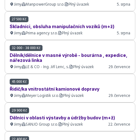
Jirny
ManpowerGroup s.r.o.
Plný úvazek
5. srpna
27 500 Kč
Skladníci, obsluha manipulačních vozíků (m+ž)
Jirny
Prima agency s.r.o.
Plný úvazek
5. srpna
32 000 - 38 000 Kč
Dělník/dělnice v masné výrobě - bourárna , expedice,
nářezová linka
Jirny
LE & CO - Ing. Jiří Lenc, s..
Plný úvazek
29. července
45 000 Kč
Řidič/ka vnitrostátní kamionové dopravy
Jirny
Meyer Logistik s.r.o.
Plný úvazek
29. července
29 900 Kč
Dělníci v oblasti výstavby a údržby budov (m+ž)
Jirny
SANJO Group s.r.o.
Plný úvazek
22. července
22 400 Kč