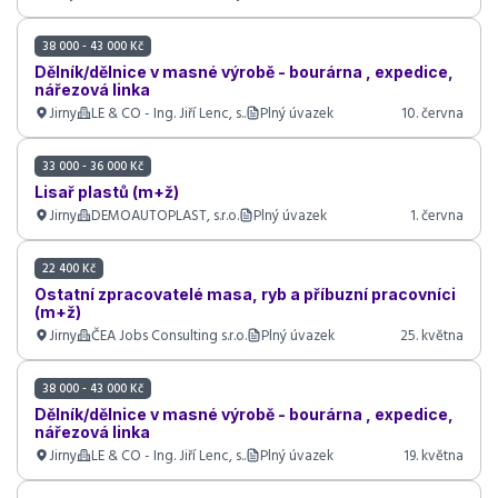
38 000 - 43 000 Kč
Dělník/dělnice v masné výrobě - bourárna , expedice,
nářezová linka
Jirny
LE & CO - Ing. Jiří Lenc, s..
Plný úvazek
10. června
33 000 - 36 000 Kč
Lisař plastů (m+ž)
Jirny
DEMOAUTOPLAST, s.r.o.
Plný úvazek
1. června
22 400 Kč
Ostatní zpracovatelé masa, ryb a příbuzní pracovníci
(m+ž)
Jirny
ČEA Jobs Consulting s.r.o.
Plný úvazek
25. května
38 000 - 43 000 Kč
Dělník/dělnice v masné výrobě - bourárna , expedice,
nářezová linka
Jirny
LE & CO - Ing. Jiří Lenc, s..
Plný úvazek
19. května