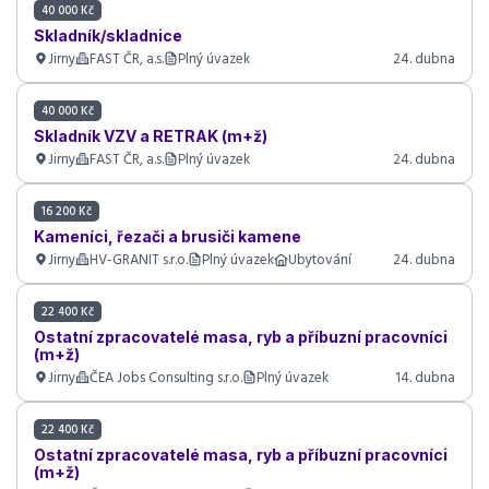
40 000 Kč
Skladník/skladnice
Jirny
FAST ČR, a.s.
Plný úvazek
24. dubna
40 000 Kč
Skladník VZV a RETRAK (m+ž)
Jirny
FAST ČR, a.s.
Plný úvazek
24. dubna
16 200 Kč
Kameníci, řezači a brusiči kamene
Jirny
HV-GRANIT s.r.o.
Plný úvazek
Ubytování
24. dubna
22 400 Kč
Ostatní zpracovatelé masa, ryb a příbuzní pracovníci
(m+ž)
Jirny
ČEA Jobs Consulting s.r.o.
Plný úvazek
14. dubna
22 400 Kč
Ostatní zpracovatelé masa, ryb a příbuzní pracovníci
(m+ž)