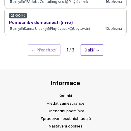
Jirny
ČEA Jobs Consulting s.r.o.
Plný úvazek
16. března
25 000 Kč
Pomocník v domácnosti (m+ž)
Jirny
Karina Ureckij
Plný úvazek
Ubytování
10. března
← Předchozí
Další →
1 / 3
Informace
Kontakt
Hledat zaměstnance
Obchodní podmínky
Zpracování osobních údajů
Nastavení cookies