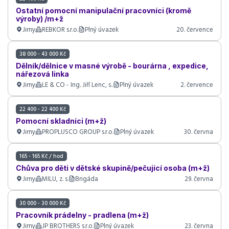
Ostatní pomocní manipulační pracovníci (kromě
výroby) /m+ž
Jirny
REBKOR s.r.o.
Plný úvazek
20. července
38 000 - 43 000 Kč
Dělník/dělnice v masné výrobě - bourárna , expedice,
nářezová linka
Jirny
LE & CO - Ing. Jiří Lenc, s..
Plný úvazek
2. července
22 400 - 22 400 Kč
Pomocní skladníci (m+ž)
Jirny
PROPLUSCO GROUP s.r.o.
Plný úvazek
30. června
165 - 165 Kč / hod
Chůva pro děti v dětské skupině/pečující osoba (m+ž)
Jirny
MILU, z. s.
Brigáda
29. června
30 000 - 30 000 Kč
Pracovník prádelny - pradlena (m+ž)
Jirny
JP BROTHERS s.r.o.
Plný úvazek
23. června