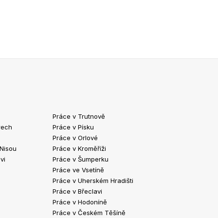
Práce v Trutnově
Práce v Chrud
rech
Práce v Písku
Práce v Havlíč
Práce v Orlové
Práce v Strako
 Nisou
Práce v Kroměříži
Práce v Klatov
vi
Práce v Šumperku
Práce ve Valaš
Práce ve Vsetíně
Práce v Kopřivn
Práce v Uherském Hradišti
Práce v Jindři
Práce v Břeclavi
Práce ve Vyšk
Práce v Hodoníně
Práce ve Žďár
Práce v Českém Těšíně
Práce v Bohum