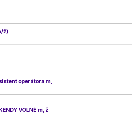
/ž)
asistent operátora m,
KENDY VOLNÉ m, ž