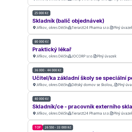
25 000 Kč
Skladník (balič objednávek)
Jiříkov, okres Děčín
Tierarzt24 Pharma s.r.o.
Plný úvaze
80 000 Kč
Praktický lékař
Jiříkov, okres Děčín
JOCORP s.r.o.
Plný úvazek
36 000 - 44 000 Kč
Učitel/ka základní školy se speciální
Jiříkov, okres Děčín
Dětský domov se školou,..
Plný úv
40 000 Kč
Skladník/ce - pracovník externího skl
Jiříkov, okres Děčín
Tierarzt24 Pharma s.r.o.
Plný úvaze
TOP
26 550 - 33 000 Kč