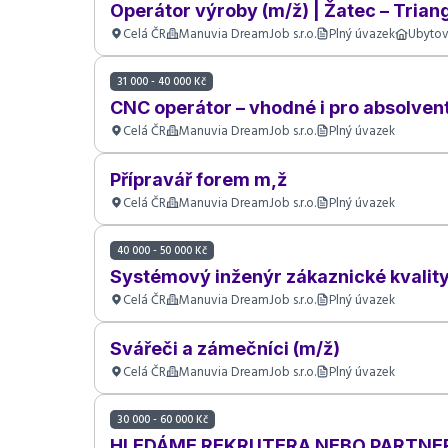
Operátor výroby (m/ž) | Žatec – Tria
Celá ČR
Manuvia DreamJob s.r.o.
Plný úvazek
Ubytov
31 000 - 40 000 Kč
CNC operátor – vhodné i pro absolvent
Celá ČR
Manuvia DreamJob s.r.o.
Plný úvazek
Přípravář forem m,ž
Celá ČR
Manuvia DreamJob s.r.o.
Plný úvazek
40 000 - 50 000 Kč
Systémový inženýr zákaznické kvalit
Celá ČR
Manuvia DreamJob s.r.o.
Plný úvazek
Svářeči a zámečníci (m/ž)
Celá ČR
Manuvia DreamJob s.r.o.
Plný úvazek
30 000 - 60 000 Kč
HLEDÁME REKRUTERA NEBO PARTNER