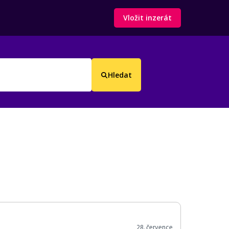
Vložit inzerát
Hledat
28. července