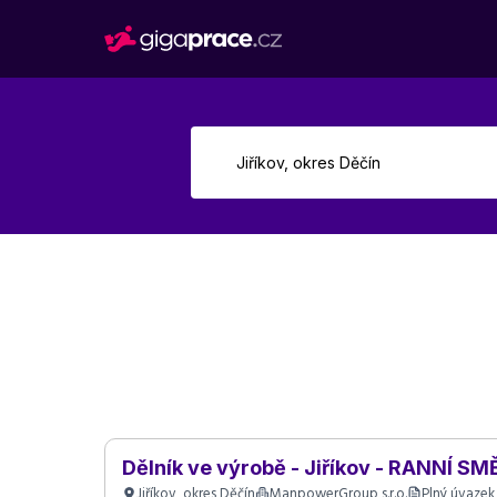
Dělník ve výrobě - Jiříkov - RANNÍ S
Jiříkov, okres Děčín
ManpowerGroup s.r.o.
Plný úvazek