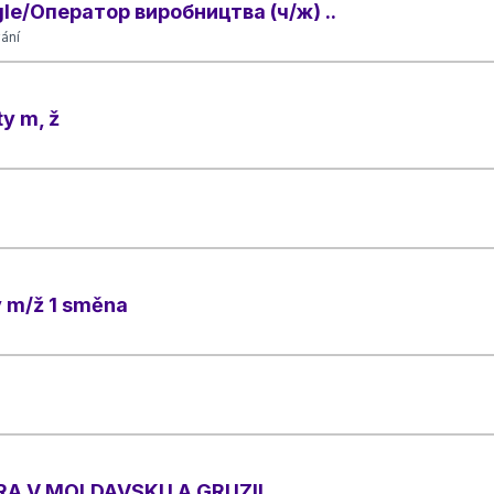
ngle/Оператор виробництва (ч/ж) ..
ání
y m, ž
y m/ž 1 směna
A V MOLDAVSKU A GRUZII