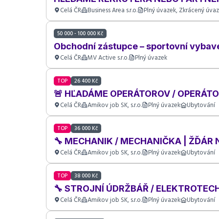
Celá ČR
Business Area s.r.o.
Plný úvazek, Zkrácený úvaz
50 000 - 100 000 Kč
Obchodní zástupce – sportovní vybave
Celá ČR
MV Active s.r.o.
Plný úvazek
TOP
26 400 Kč
🚨 HĽADÁME OPERÁTOROV / OPERÁTO
Celá ČR
Amikov job SK, s.r.o.
Plný úvazek
Ubytování
TOP
36 000 Kč
🔧 MECHANIK / MECHANIČKA | ŽĎÁR
Celá ČR
Amikov job SK, s.r.o.
Plný úvazek
Ubytování
TOP
38 000 Kč
🔧 STROJNÍ ÚDRŽBÁŘ / ELEKTROTEC
Celá ČR
Amikov job SK, s.r.o.
Plný úvazek
Ubytování