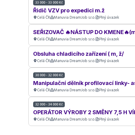
33 000 - 33 000 Kč
Řidič VZV pro expedici m.ž
Celá ČR
Manuvia DreamJob s.r.o.
Plný úvazek
SEŘIZOVAČ 🔥NÁSTUP DO KMENE🔥(m
Celá ČR
Manuvia DreamJob s.r.o.
Plný úvazek
Obsluha chladicího zařízení ( m, ž/
Celá ČR
Manuvia DreamJob s.r.o.
Plný úvazek
30 000 - 32 000 Kč
Manipulační dělník profilovací linky- 
Celá ČR
Manuvia DreamJob s.r.o.
Plný úvazek
32 000 - 34 000 Kč
OPERÁTOR VÝROBY 2 SMĚNY 7,5 H VÍ
Celá ČR
Manuvia DreamJob s.r.o.
Plný úvazek