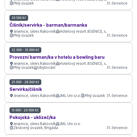
Plný úvazek
31. července
30 500 Kč
Číšník/servírka - barman/barmanka
Jesenice, okres Rakovník
Hotelový resort JESENICE, s..
Plný úvazek
31. července
32 000 - 35 000 Kč
Provozní barman/ka v hotelu a bowling baru
Jesenice, okres Rakovník
Hotelový resort JESENICE, s..
Plný úvazek
Ubytování
31. července
25 000 - 28 000 Kč
Servírka/číšník
Jesenice, okres Rakovník
JML Uni s.r.o.
Plný úvazek
31. července
15 000 - 20 000 Kč
Pokojská - uklízeč/ka
Jesenice, okres Rakovník
JML Uni s.r.o.
Zkrácený úvazek, Brigáda
31. července