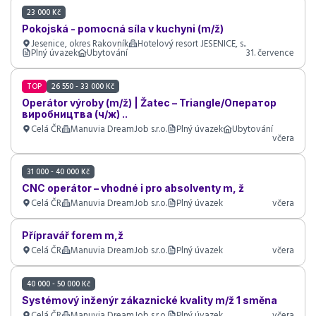
23 000 Kč
Pokojská - pomocná síla v kuchyni (m/ž)
Jesenice, okres Rakovník
Hotelový resort JESENICE, s..
Plný úvazek
Ubytování
31. července
TOP
26 550 - 33 000 Kč
Operátor výroby (m/ž) | Žatec – Triangle/Оператор
виробництва (ч/ж) ..
Celá ČR
Manuvia DreamJob s.r.o.
Plný úvazek
Ubytování
včera
31 000 - 40 000 Kč
CNC operátor – vhodné i pro absolventy m, ž
Celá ČR
Manuvia DreamJob s.r.o.
Plný úvazek
včera
Přípravář forem m,ž
Celá ČR
Manuvia DreamJob s.r.o.
Plný úvazek
včera
40 000 - 50 000 Kč
Systémový inženýr zákaznické kvality m/ž 1 směna
Celá ČR
Manuvia DreamJob s.r.o.
Plný úvazek
včera