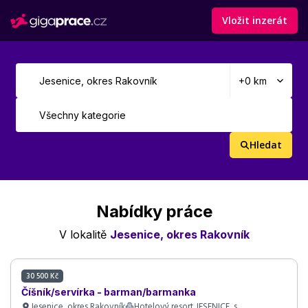
Vložit inzerát
Hledat
Nabídky práce
V lokalitě
Jesenice, okres Rakovník
30 500 Kč
Číšník/servírka - barman/barmanka
Jesenice, okres Rakovník
Hotelový resort JESENICE, s..