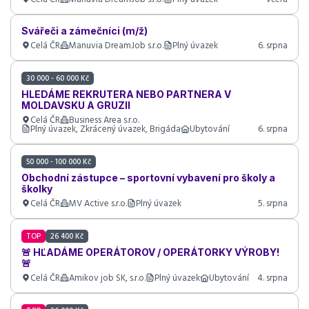
Svářeči a zámečníci (m/ž)
Celá ČR
Manuvia DreamJob s.r.o.
Plný úvazek
6. srpna
30 000 - 60 000 Kč
HLEDÁME REKRUTERA NEBO PARTNERA V
MOLDAVSKU A GRUZII
Celá ČR
Business Area s.r.o.
Plný úvazek, Zkrácený úvazek, Brigáda
Ubytování
6. srpna
50 000 - 100 000 Kč
Obchodní zástupce – sportovní vybavení pro školy a
školky
Celá ČR
MV Active s.r.o.
Plný úvazek
5. srpna
TOP
26 400 Kč
🚨 HĽADÁME OPERÁTOROV / OPERÁTORKY VÝROBY!
🚨
Celá ČR
Amikov job SK, s.r.o.
Plný úvazek
Ubytování
4. srpna