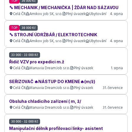
TOP
36 000 Kč
🔧 MECHANIK / MECHANIČKA | ŽĎÁR NAD SÁZAVOU
Celá ČR
Amikov job SK, s.r.o.
Plný úvazek
Ubytování
4. srpna
TOP
38 000 Kč
🔧 STROJNÍ ÚDRŽBÁŘ / ELEKTROTECHNIK
Celá ČR
Amikov job SK, s.r.o.
Plný úvazek
Ubytování
4. srpna
33 000 - 33 000 Kč
Řidič VZV pro expedici m.ž
Celá ČR
Manuvia DreamJob s.r.o.
Plný úvazek
1. srpna
SEŘIZOVAČ 🔥NÁSTUP DO KMENE🔥(m/ž)
Celá ČR
Manuvia DreamJob s.r.o.
Plný úvazek
31. července
Obsluha chladicího zařízení ( m, ž/
Celá ČR
Manuvia DreamJob s.r.o.
Plný úvazek
31. července
30 000 - 32 000 Kč
Manipulační dělník profilovací linky- asistent