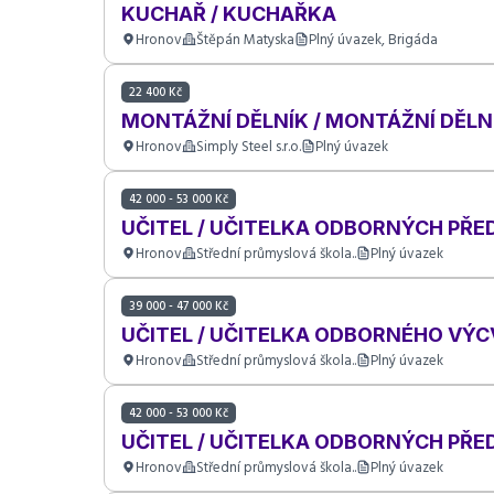
KUCHAŘ / KUCHAŘKA
Hronov
Štěpán Matyska
Plný úvazek, Brigáda
22 400 Kč
MONTÁŽNÍ DĚLNÍK / MONTÁŽNÍ DĚLN
Hronov
Simply Steel s.r.o.
Plný úvazek
42 000 - 53 000 Kč
UČITEL / UČITELKA ODBORNÝCH PŘ
Hronov
Střední průmyslová škola..
Plný úvazek
39 000 - 47 000 Kč
UČITEL / UČITELKA ODBORNÉHO VÝC
Hronov
Střední průmyslová škola..
Plný úvazek
42 000 - 53 000 Kč
UČITEL / UČITELKA ODBORNÝCH PŘ
Hronov
Střední průmyslová škola..
Plný úvazek