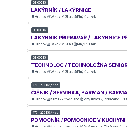
35 000 Kč
LAKÝRNÍK / LAKÝRNICE
Hronov
Wikov MGI a.s.
Plný úvazek
35 000 Kč
LAKÝRNÍK PŘÍPRAVÁŘ / LAKÝRNICE 
Hronov
Wikov MGI a.s.
Plný úvazek
35 000 Kč
TECHNOLOG / TECHNOLOŽKA SENIO
Hronov
Wikov MGI a.s.
Plný úvazek
170 - 220 Kč / hod
ČÍŠNÍK / SERVÍRKA, BARMAN / BARM
Hronov
itamex - food s.r.o.
Plný úvazek, Zkrácený úva
170 - 220 Kč / hod
POMOCNÍK / POMOCNICE V KUCHYNI
Hronov
itamex - food s.r.o.
Plný úvazek, Zkrácený úva