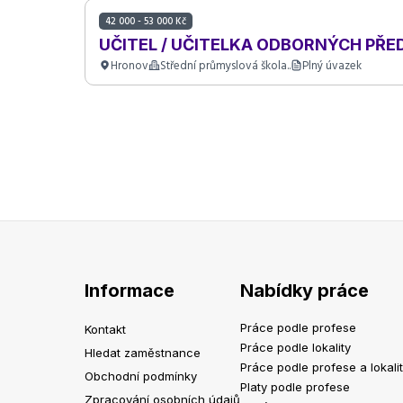
42 000 - 53 000 Kč
UČITEL / UČITELKA ODBORNÝCH PŘE
Hronov
Střední průmyslová škola..
Plný úvazek
Informace
Nabídky práce
Práce podle profese
Kontakt
Práce podle lokality
Hledat zaměstnance
Práce podle profese a lokali
Obchodní podmínky
Platy podle profese
Zpracování osobních údajů