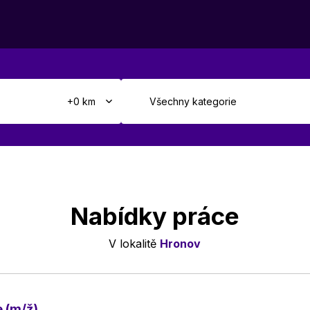
Nabídky práce
V lokalitě
Hronov
 (m/ž)