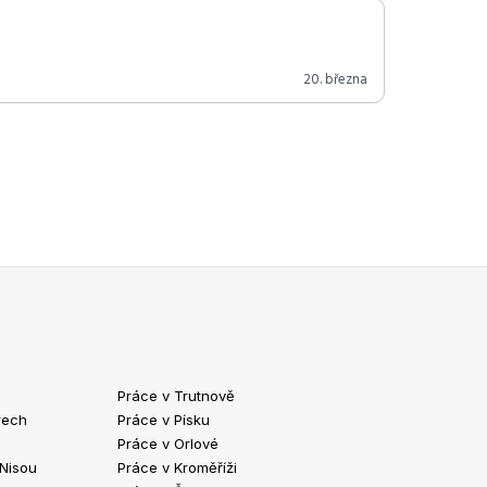
20. března
Práce v Trutnově
Práce v Chrud
rech
Práce v Písku
Práce v Havlíč
Práce v Orlové
Práce v Strako
 Nisou
Práce v Kroměříži
Práce v Klatov