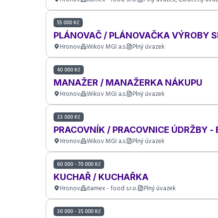
55 000 Kč
PLÁNOVAČ / PLÁNOVAČKA VÝROBY S
Hronov
Wikov MGI a.s.
Plný úvazek
40 000 Kč
MANAŽER / MANAŽERKA NÁKUPU
Hronov
Wikov MGI a.s.
Plný úvazek
33 000 Kč
PRACOVNÍK / PRACOVNICE ÚDRŽBY -
Hronov
Wikov MGI a.s.
Plný úvazek
60 000 - 70 000 Kč
KUCHAŘ / KUCHAŘKA
Hronov
itamex - food s.r.o.
Plný úvazek
30 000 - 35 000 Kč