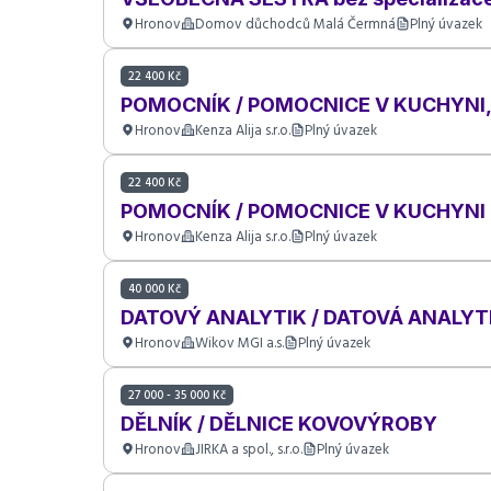
Hronov
Domov důchodců Malá Čermná
Plný úvazek
22 400 Kč
POMOCNÍK / POMOCNICE V KUCHYNI
Hronov
Kenza Alija s.r.o.
Plný úvazek
22 400 Kč
POMOCNÍK / POMOCNICE V KUCHYNI
Hronov
Kenza Alija s.r.o.
Plný úvazek
40 000 Kč
DATOVÝ ANALYTIK / DATOVÁ ANALYTIČ
Hronov
Wikov MGI a.s.
Plný úvazek
27 000 - 35 000 Kč
DĚLNÍK / DĚLNICE KOVOVÝROBY
Hronov
JIRKA a spol., s.r.o.
Plný úvazek