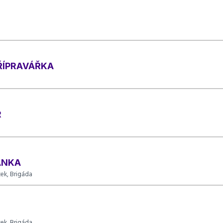
PŘÍPRAVÁŘKA
R
ANKA
zek, Brigáda
zek, Brigáda