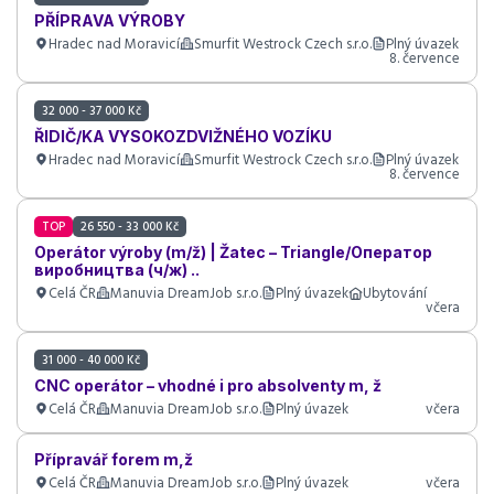
PŘÍPRAVA VÝROBY
Hradec nad Moravicí
Smurfit Westrock Czech s.r.o.
Plný úvazek
8. července
32 000 - 37 000 Kč
ŘIDIČ/KA VYSOKOZDVIŽNÉHO VOZÍKU
Hradec nad Moravicí
Smurfit Westrock Czech s.r.o.
Plný úvazek
8. července
TOP
26 550 - 33 000 Kč
Operátor výroby (m/ž) | Žatec – Triangle/Оператор
виробництва (ч/ж) ..
Celá ČR
Manuvia DreamJob s.r.o.
Plný úvazek
Ubytování
včera
31 000 - 40 000 Kč
CNC operátor – vhodné i pro absolventy m, ž
Celá ČR
Manuvia DreamJob s.r.o.
Plný úvazek
včera
Přípravář forem m,ž
Celá ČR
Manuvia DreamJob s.r.o.
Plný úvazek
včera