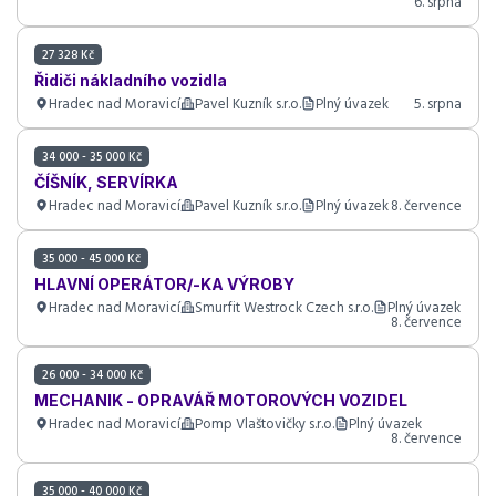
6. srpna
27 328 Kč
Řidiči nákladního vozidla
Hradec nad Moravicí
Pavel Kuzník s.r.o.
Plný úvazek
5. srpna
34 000 - 35 000 Kč
ČÍŠNÍK, SERVÍRKA
Hradec nad Moravicí
Pavel Kuzník s.r.o.
Plný úvazek
8. července
35 000 - 45 000 Kč
HLAVNÍ OPERÁTOR/-KA VÝROBY
Hradec nad Moravicí
Smurfit Westrock Czech s.r.o.
Plný úvazek
8. července
26 000 - 34 000 Kč
MECHANIK - OPRAVÁŘ MOTOROVÝCH VOZIDEL
Hradec nad Moravicí
Pomp Vlaštovičky s.r.o.
Plný úvazek
8. července
35 000 - 40 000 Kč