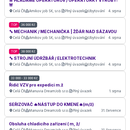
🚨 HĽADÁME OPERÁTOROV / OPERÁTORKY VÝROBY!
🚨
Celá ČR
Amikov job SK, s.r.o.
Plný úvazek
Ubytování
4. srpna
TOP
36 000 Kč
🔧 MECHANIK / MECHANIČKA | ŽĎÁR NAD SÁZAVOU
Celá ČR
Amikov job SK, s.r.o.
Plný úvazek
Ubytování
4. srpna
TOP
38 000 Kč
🔧 STROJNÍ ÚDRŽBÁŘ / ELEKTROTECHNIK
Celá ČR
Amikov job SK, s.r.o.
Plný úvazek
Ubytování
4. srpna
33 000 - 33 000 Kč
Řidič VZV pro expedici m.ž
Celá ČR
Manuvia DreamJob s.r.o.
Plný úvazek
1. srpna
SEŘIZOVAČ 🔥NÁSTUP DO KMENE🔥(m/ž)
Celá ČR
Manuvia DreamJob s.r.o.
Plný úvazek
31. července
Obsluha chladicího zařízení ( m, ž/
Celá ČR
Manuvia DreamJob s.r.o.
Plný úvazek
31. července