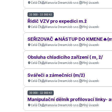
Celá ČR
Manuvia DreamJob s.r.o.
Plný úvazek
33 000 - 33 000 Kč
Řidič VZV pro expedici m.ž
Celá ČR
Manuvia DreamJob s.r.o.
Plný úvazek
SEŘIZOVAČ 🔥NÁSTUP DO KMENE🔥(m
Celá ČR
Manuvia DreamJob s.r.o.
Plný úvazek
Obsluha chladicího zařízení ( m, ž/
Celá ČR
Manuvia DreamJob s.r.o.
Plný úvazek
Svářeči a zámečníci (m/ž)
Celá ČR
Manuvia DreamJob s.r.o.
Plný úvazek
30 000 - 32 000 Kč
Manipulační dělník profilovací linky- 
Celá ČR
Manuvia DreamJob s.r.o.
Plný úvazek