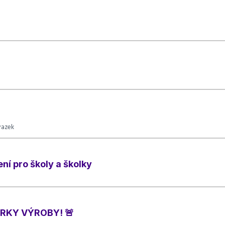
vazek
ní pro školy a školky
RKY VÝROBY! 🚨