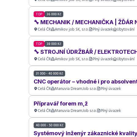
TOP
36 000 Kč
🔧 MECHANIK / MECHANIČKA | ŽĎÁR
Celá ČR
Amikov job SK, s.r.o.
Plný úvazek
Ubytování
TOP
38 000 Kč
🔧 STROJNÍ ÚDRŽBÁŘ / ELEKTROTEC
Celá ČR
Amikov job SK, s.r.o.
Plný úvazek
Ubytování
31 000 - 40 000 Kč
CNC operátor – vhodné i pro absolvent
Celá ČR
Manuvia DreamJob s.r.o.
Plný úvazek
Přípravář forem m,ž
Celá ČR
Manuvia DreamJob s.r.o.
Plný úvazek
40 000 - 50 000 Kč
Systémový inženýr zákaznické kvalit