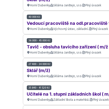
Horní Dubenky
Sklárna Janštejn, s.r.o.
Plný úvazek
40 000 Kč
Vedoucí pracoviště na odl.pracoviště 
Horní Dubenky
Výchovný ústav, základní..
Plný úvazek
36 000 - 45 000 Kč
Tavič - obsluha tavícího zařízení ( m/ž 
Horní Dubenky
Sklárna Janštejn, s.r.o.
Plný úvazek
27 400 - 34 000 Kč
Sklář (m/ž)
Horní Dubenky
Sklárna Janštejn, s.r.o.
Plný úvazek
35 840 - 41 520 Kč
Učitelé na 1. stupni základních škol ( m
Horní Dubenky
Základní škola a mateřská..
Plný úvazek