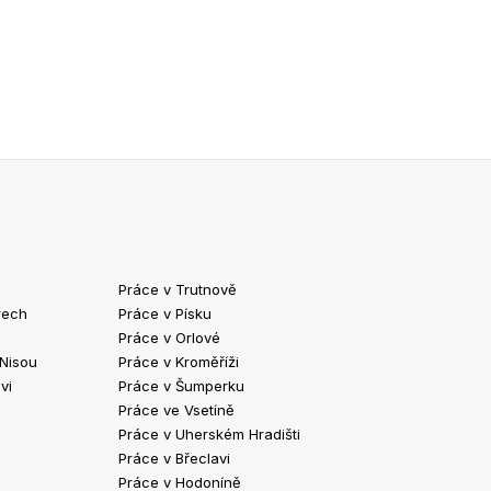
Práce v Trutnově
Práce v Chrud
rech
Práce v Písku
Práce v Havlíč
Práce v Orlové
Práce v Strako
 Nisou
Práce v Kroměříži
Práce v Klatov
vi
Práce v Šumperku
Práce ve Valaš
Práce ve Vsetíně
Práce v Kopřivn
Práce v Uherském Hradišti
Práce v Jindři
Práce v Břeclavi
Práce ve Vyšk
Práce v Hodoníně
Práce ve Žďár