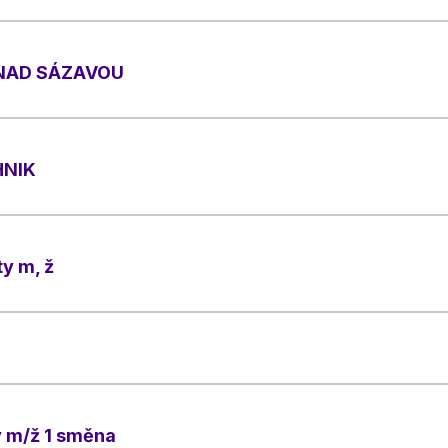
 NAD SÁZAVOU
HNIK
y m, ž
y m/ž 1 směna