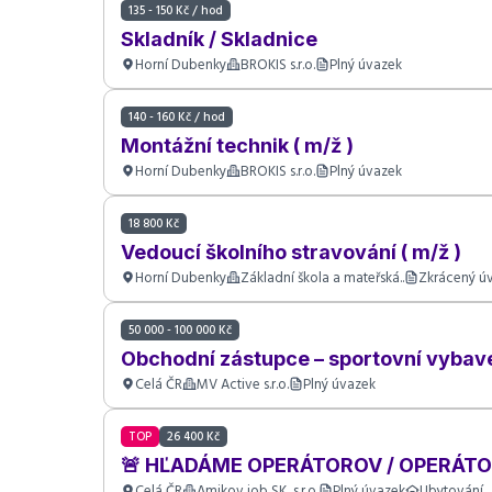
135 - 150 Kč / hod
Skladník / Skladnice
Horní Dubenky
BROKIS s.r.o.
Plný úvazek
140 - 160 Kč / hod
Montážní technik ( m/ž )
Horní Dubenky
BROKIS s.r.o.
Plný úvazek
18 800 Kč
Vedoucí školního stravování ( m/ž )
Horní Dubenky
Základní škola a mateřská..
Zkrácený ú
50 000 - 100 000 Kč
Obchodní zástupce – sportovní vybave
Celá ČR
MV Active s.r.o.
Plný úvazek
TOP
26 400 Kč
🚨 HĽADÁME OPERÁTOROV / OPERÁTO
Celá ČR
Amikov job SK, s.r.o.
Plný úvazek
Ubytování