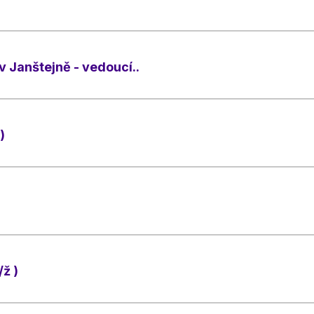
v Janštejně - vedoucí..
)
/ž )