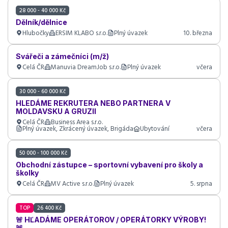
28 000 - 40 000 Kč
Dělník/dělnice
Hlubočky
ERSIM KLABO s.r.o.
Plný úvazek
10. března
Svářeči a zámečníci (m/ž)
Celá ČR
Manuvia DreamJob s.r.o.
Plný úvazek
včera
30 000 - 60 000 Kč
HLEDÁME REKRUTERA NEBO PARTNERA V
MOLDAVSKU A GRUZII
Celá ČR
Business Area s.r.o.
Plný úvazek, Zkrácený úvazek, Brigáda
Ubytování
včera
50 000 - 100 000 Kč
Obchodní zástupce – sportovní vybavení pro školy a
školky
Celá ČR
MV Active s.r.o.
Plný úvazek
5. srpna
TOP
26 400 Kč
🚨 HĽADÁME OPERÁTOROV / OPERÁTORKY VÝROBY!
🚨