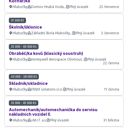
Kuchař/ka
Hlubočky
Domov Hrubá Voda,..
Plný úvazek
23. července
31 360 Kč
Školník/šklonice
Hlubočky
Základní škola Hlubočky,..
Plný úvazek
3. července
35 000 - 40 000 Kč
Obráběč/ka kovů (klasický soustruh)
Hlubočky
Honeywell Aerospace Olomouc..
Plný úvazek
22. června
30 000 - 38 000 Kč
Skladník/skladnice
Hlubočky
FENIX solutions s.r.o.
Plný úvazek
11. června
35 000 - 45 000 Kč
Automechanik/automechanička do servisu
nákladních vozidel II.
Hlubočky
J.M.I.T. a.s.
Plný úvazek
31. března