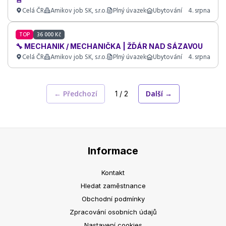
Celá ČR
Amikov job SK, s.r.o.
Plný úvazek
Ubytování
4. srpna
TOP
36 000 Kč
🔧 MECHANIK / MECHANIČKA | ŽĎÁR NAD SÁZAVOU
Celá ČR
Amikov job SK, s.r.o.
Plný úvazek
Ubytování
4. srpna
← Předchozí
Další →
1 / 2
Informace
Kontakt
Hledat zaměstnance
Obchodní podmínky
Zpracování osobních údajů
Nastavení cookies