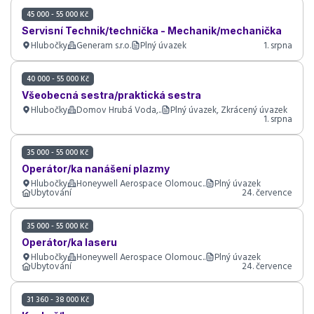
45 000 - 55 000 Kč
Servisní Technik/technička - Mechanik/mechanička
Hlubočky
Generam s.r.o.
Plný úvazek
1. srpna
40 000 - 55 000 Kč
Všeobecná sestra/praktická sestra
Hlubočky
Domov Hrubá Voda,..
Plný úvazek, Zkrácený úvazek
1. srpna
35 000 - 55 000 Kč
Operátor/ka nanášení plazmy
Hlubočky
Honeywell Aerospace Olomouc..
Plný úvazek
Ubytování
24. července
35 000 - 55 000 Kč
Operátor/ka laseru
Hlubočky
Honeywell Aerospace Olomouc..
Plný úvazek
Ubytování
24. července
31 360 - 38 000 Kč