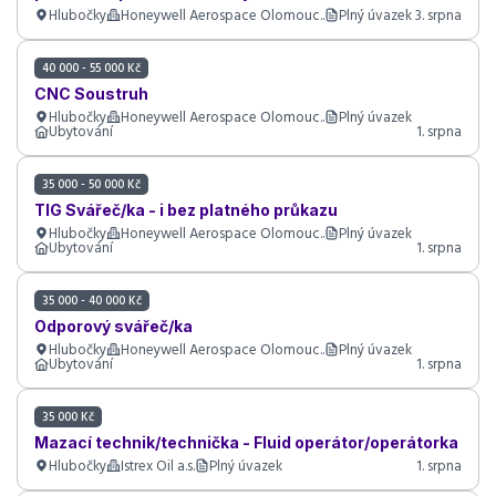
Hlubočky
Honeywell Aerospace Olomouc..
Plný úvazek
3. srpna
40 000 - 55 000 Kč
CNC Soustruh
Hlubočky
Honeywell Aerospace Olomouc..
Plný úvazek
Ubytování
1. srpna
35 000 - 50 000 Kč
TIG Svářeč/ka - i bez platného průkazu
Hlubočky
Honeywell Aerospace Olomouc..
Plný úvazek
Ubytování
1. srpna
35 000 - 40 000 Kč
Odporový svářeč/ka
Hlubočky
Honeywell Aerospace Olomouc..
Plný úvazek
Ubytování
1. srpna
35 000 Kč
Mazací technik/technička - Fluid operátor/operátorka
Hlubočky
Istrex Oil a.s.
Plný úvazek
1. srpna