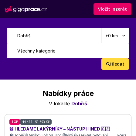
Vložit inzerát
Hledat
Nabídky práce
V lokalitě
Dobříš
TOP
44 434 - 53 693 Kč
🚨 HLEDÁME LAKÝRNÍKY – NÁSTUP IHNED 🇨🇿
Dobříš
Amikov job SK, s.r.o.
Plný úvazek
Ubytování
včera