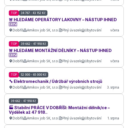
TOP
34 767 - 43 152 Kč
🚨 HLEDÁME OPERÁTORY LAKOVNY – NÁSTUP IHNED
🇨🇿
Dobříš
Amikov job SK, s.r.o.
Plný úvazek
Ubytování
včera
TOP
39 662 - 47 918 Kč
🚨 HLEDÁME MONTÁŽNÍ DĚLNÍKY – NÁSTUP IHNED
🇨🇿
Dobříš
Amikov job SK, s.r.o.
Plný úvazek
Ubytování
včera
TOP
52 000 - 65 000 Kč
🔧 Elektromechanik / Údržbář výrobních strojů
Dobříš
Amikov job SK, s.r.o.
Plný úvazek
Ubytování
3. srpna
39 662 - 47 918 Kč
🏭 Stabilní PRÁCE V DOBŘÍŠI: Montážní dělník/ce –
Výdělek až 47 918..
Dobříš
Amikov job SK, s.r.o.
Plný úvazek
Ubytování
1. srpna