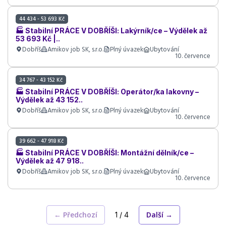
44 434 - 53 693 Kč
🏭 Stabilní PRÁCE V DOBŘÍŠI: Lakýrník/ce – Výdělek až
53 693 Kč |..
Dobříš
Amikov job SK, s.r.o.
Plný úvazek
Ubytování
10. července
34 767 - 43 152 Kč
🏭 Stabilní PRÁCE V DOBŘÍŠI: Operátor/ka lakovny –
Výdělek až 43 152..
Dobříš
Amikov job SK, s.r.o.
Plný úvazek
Ubytování
10. července
39 662 - 47 918 Kč
🏭 Stabilní PRÁCE V DOBŘÍŠI: Montážní dělník/ce –
Výdělek až 47 918..
Dobříš
Amikov job SK, s.r.o.
Plný úvazek
Ubytování
10. července
← Předchozí
Další →
1 / 4