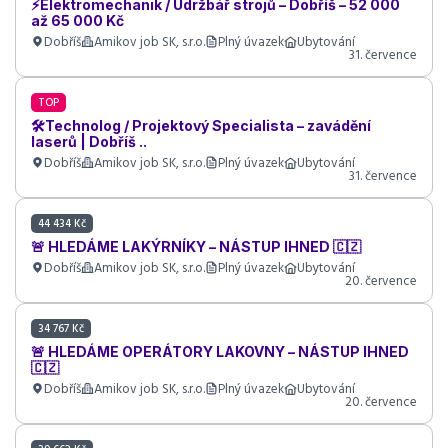
⚡Elektromechanik / Údržbář strojů – Dobříš – 52 000
až 65 000 Kč
Dobříš
Amikov job SK, s.r.o.
Plný úvazek
Ubytování
31. července
TOP
🛠️Technolog / Projektový Specialista – zavádění
laserů | Dobříš ..
Dobříš
Amikov job SK, s.r.o.
Plný úvazek
Ubytování
31. července
44 434 Kč
🚨 HLEDÁME LAKÝRNÍKY – NÁSTUP IHNED 🇨🇿
Dobříš
Amikov job SK, s.r.o.
Plný úvazek
Ubytování
20. července
34 767 Kč
🚨 HLEDÁME OPERÁTORY LAKOVNY – NÁSTUP IHNED
🇨🇿
Dobříš
Amikov job SK, s.r.o.
Plný úvazek
Ubytování
20. července