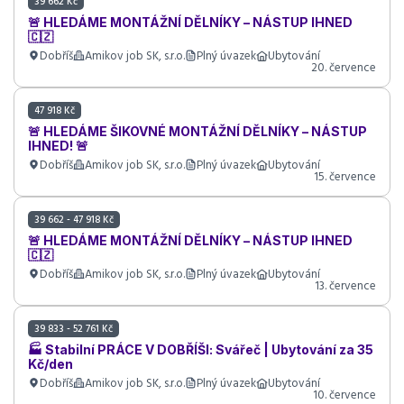
39 662 Kč
🚨 HLEDÁME MONTÁŽNÍ DĚLNÍKY – NÁSTUP IHNED
🇨🇿
Dobříš
Amikov job SK, s.r.o.
Plný úvazek
Ubytování
20. července
47 918 Kč
🚨 HLEDÁME ŠIKOVNÉ MONTÁŽNÍ DĚLNÍKY – NÁSTUP
IHNED! 🚨
Dobříš
Amikov job SK, s.r.o.
Plný úvazek
Ubytování
15. července
39 662 - 47 918 Kč
🚨 HLEDÁME MONTÁŽNÍ DĚLNÍKY – NÁSTUP IHNED
🇨🇿
Dobříš
Amikov job SK, s.r.o.
Plný úvazek
Ubytování
13. července
39 833 - 52 761 Kč
🏭 Stabilní PRÁCE V DOBŘÍŠI: Svářeč | Ubytování za 35
Kč/den
Dobříš
Amikov job SK, s.r.o.
Plný úvazek
Ubytování
10. července