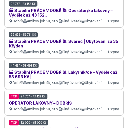
34 767 - 43 152 Kč
🏭 Stabilní PRÁCE V DOBŘÍŠI: Operátor/ka lakovny –
Výdělek až 43 152..
Dobříš
Amikov job SK, s.r.o.
Plný úvazek
Ubytování
1. srpna
39 833 - 52 761 Kč
🏭 Stabilní PRÁCE V DOBŘÍŠI: Svářeč | Ubytování za 35
Kč/den
Dobříš
Amikov job SK, s.r.o.
Plný úvazek
Ubytování
1. srpna
44 434 - 53 693 Kč
🏭 Stabilní PRÁCE V DOBŘÍŠI: Lakýrník/ce – Výdělek až
53 693 Kč |..
Dobříš
Amikov job SK, s.r.o.
Plný úvazek
Ubytování
1. srpna
TOP
34 767 - 43 152 Kč
OPERÁTOR LAKOVNY – DOBŘÍŠ
Dobříš
Amikov job SK, s.r.o.
Plný úvazek
Ubytování
1. srpna
TOP
52 000 - 65 000 Kč