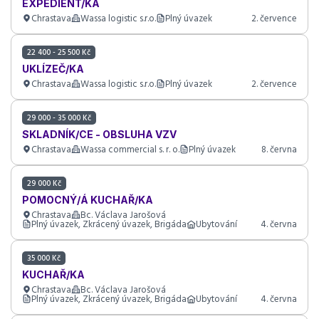
EXPEDIENT/KA
Chrastava
Wassa logistic s.r.o.
Plný úvazek
2. července
22 400 - 25 500 Kč
UKLÍZEČ/KA
Chrastava
Wassa logistic s.r.o.
Plný úvazek
2. července
29 000 - 35 000 Kč
SKLADNÍK/CE - OBSLUHA VZV
Chrastava
Wassa commercial s. r. o.
Plný úvazek
8. června
29 000 Kč
POMOCNÝ/Á KUCHAŘ/KA
Chrastava
Bc. Václava Jarošová
Plný úvazek, Zkrácený úvazek, Brigáda
Ubytování
4. června
35 000 Kč
KUCHAŘ/KA
Chrastava
Bc. Václava Jarošová
Plný úvazek, Zkrácený úvazek, Brigáda
Ubytování
4. června