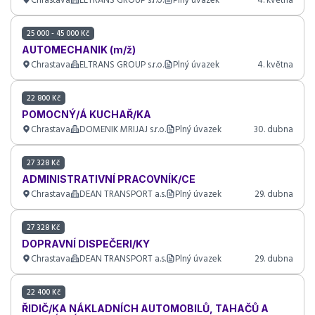
25 000 - 45 000 Kč
AUTOMECHANIK (m/ž)
Chrastava
ELTRANS GROUP s.r.o.
Plný úvazek
4. května
22 800 Kč
POMOCNÝ/Á KUCHAŘ/KA
Chrastava
DOMENIK MRIJAJ s.r.o.
Plný úvazek
30. dubna
27 328 Kč
ADMINISTRATIVNÍ PRACOVNÍK/CE
Chrastava
DEAN TRANSPORT a.s.
Plný úvazek
29. dubna
27 328 Kč
DOPRAVNÍ DISPEČERI/KY
Chrastava
DEAN TRANSPORT a.s.
Plný úvazek
29. dubna
22 400 Kč
ŘIDIČ/KA NÁKLADNÍCH AUTOMOBILŮ, TAHAČŮ A