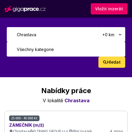
Vložit inzerát
Hledat
Nabídky práce
V lokalitě
Chrastava
25 000 - 45 000 Kč
ZÁMEČNÍK (m/ž)
Chrastava
ELTRANS GROUP s.r.o.
Plný úvazek
4. srpna