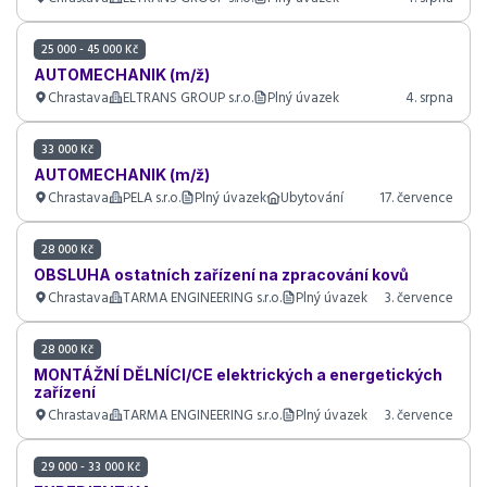
25 000 - 45 000 Kč
AUTOMECHANIK (m/ž)
Chrastava
ELTRANS GROUP s.r.o.
Plný úvazek
4. srpna
33 000 Kč
AUTOMECHANIK (m/ž)
Chrastava
PELA s.r.o.
Plný úvazek
Ubytování
17. července
28 000 Kč
OBSLUHA ostatních zařízení na zpracování kovů
Chrastava
TARMA ENGINEERING s.r.o.
Plný úvazek
3. července
28 000 Kč
MONTÁŽNÍ DĚLNÍCI/CE elektrických a energetických
zařízení
Chrastava
TARMA ENGINEERING s.r.o.
Plný úvazek
3. července
29 000 - 33 000 Kč