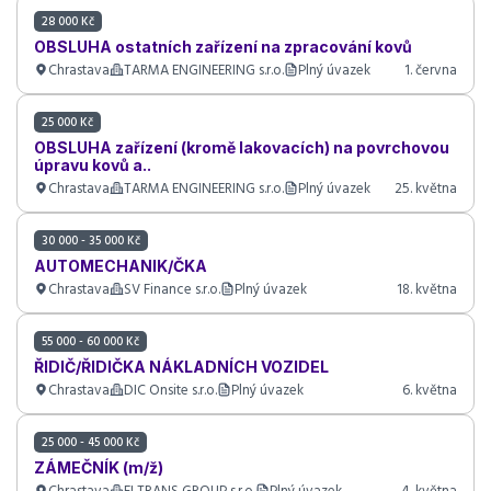
28 000 Kč
OBSLUHA ostatních zařízení na zpracování kovů
Chrastava
TARMA ENGINEERING s.r.o.
Plný úvazek
1. června
25 000 Kč
OBSLUHA zařízení (kromě lakovacích) na povrchovou
úpravu kovů a..
Chrastava
TARMA ENGINEERING s.r.o.
Plný úvazek
25. května
30 000 - 35 000 Kč
AUTOMECHANIK/ČKA
Chrastava
SV Finance s.r.o.
Plný úvazek
18. května
55 000 - 60 000 Kč
ŘIDIČ/ŘIDIČKA NÁKLADNÍCH VOZIDEL
Chrastava
DIC Onsite s.r.o.
Plný úvazek
6. května
25 000 - 45 000 Kč
ZÁMEČNÍK (m/ž)
Chrastava
ELTRANS GROUP s.r.o.
Plný úvazek
4. května