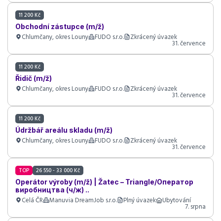
11 200 Kč
Obchodní zástupce (m/ž)
Chlumčany, okres Louny
FUDO s.r.o.
Zkrácený úvazek
31. července
11 200 Kč
Řidič (m/ž)
Chlumčany, okres Louny
FUDO s.r.o.
Zkrácený úvazek
31. července
11 200 Kč
Údržbář areálu skladu (m/ž)
Chlumčany, okres Louny
FUDO s.r.o.
Zkrácený úvazek
31. července
TOP
26 550 - 33 000 Kč
Operátor výroby (m/ž) | Žatec – Triangle/Оператор
виробництва (ч/ж) ..
Celá ČR
Manuvia DreamJob s.r.o.
Plný úvazek
Ubytování
7. srpna