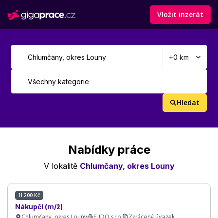
Vložit inzerát
Hledat
Nabídky práce
V lokalitě
Chlumčany, okres Louny
11 200 Kč
Nákupčí (m/ž)
Chlumčany, okres Louny
FUDO s.r.o.
Zkrácený úvazek