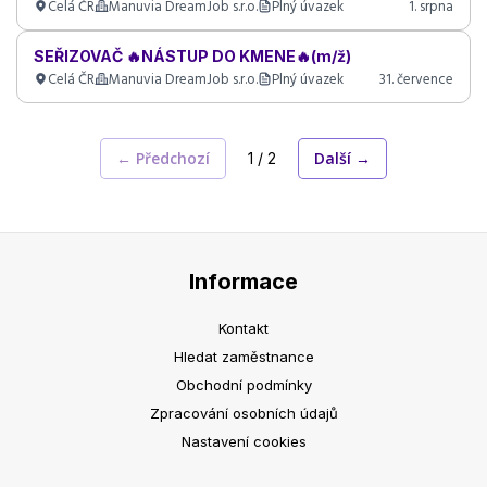
Celá ČR
Manuvia DreamJob s.r.o.
Plný úvazek
1. srpna
SEŘIZOVAČ 🔥NÁSTUP DO KMENE🔥(m/ž)
Celá ČR
Manuvia DreamJob s.r.o.
Plný úvazek
31. července
← Předchozí
Další →
1 / 2
Informace
Kontakt
Hledat zaměstnance
Obchodní podmínky
Zpracování osobních údajů
Nastavení cookies