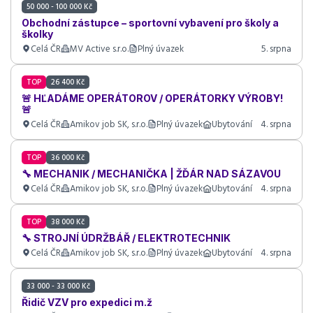
50 000 - 100 000 Kč
Obchodní zástupce – sportovní vybavení pro školy a
školky
Celá ČR
MV Active s.r.o.
Plný úvazek
5. srpna
TOP
26 400 Kč
🚨 HĽADÁME OPERÁTOROV / OPERÁTORKY VÝROBY!
🚨
Celá ČR
Amikov job SK, s.r.o.
Plný úvazek
Ubytování
4. srpna
TOP
36 000 Kč
🔧 MECHANIK / MECHANIČKA | ŽĎÁR NAD SÁZAVOU
Celá ČR
Amikov job SK, s.r.o.
Plný úvazek
Ubytování
4. srpna
TOP
38 000 Kč
🔧 STROJNÍ ÚDRŽBÁŘ / ELEKTROTECHNIK
Celá ČR
Amikov job SK, s.r.o.
Plný úvazek
Ubytování
4. srpna
33 000 - 33 000 Kč
Řidič VZV pro expedici m.ž