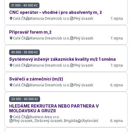
31 000 - 40 000 Kč
CNC operátor – vhodné i pro absolventy m, ž
Celá ČR
Manuvia DreamJob s.r.o.
Plný úvazek
7. srpna
Přípravář forem m,ž
Celá ČR
Manuvia DreamJob s.r.o.
Plný úvazek
7. srpna
40 000 - 50 000 Kč
Systémový inženýr zákaznické kvality m/ž 1 směna
Celá ČR
Manuvia DreamJob s.r.o.
Plný úvazek
7. srpna
Svářeči a zámečníci (m/ž)
Celá ČR
Manuvia DreamJob s.r.o.
Plný úvazek
6. srpna
30 000 - 60 000 Kč
HLEDÁME REKRUTERA NEBO PARTNERA V
MOLDAVSKU A GRUZII
Celá ČR
Business Area s.r.o.
Plný úvazek, Zkrácený úvazek, Brigáda
Ubytování
6. srpna