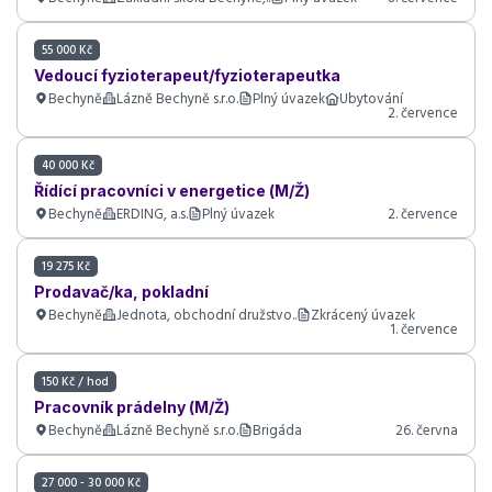
55 000 Kč
Vedoucí fyzioterapeut/fyzioterapeutka
Bechyně
Lázně Bechyně s.r.o.
Plný úvazek
Ubytování
2. července
40 000 Kč
Řídící pracovníci v energetice (M/Ž)
Bechyně
ERDING, a.s.
Plný úvazek
2. července
19 275 Kč
Prodavač/ka, pokladní
Bechyně
Jednota, obchodní družstvo..
Zkrácený úvazek
1. července
150 Kč / hod
Pracovník prádelny (M/Ž)
Bechyně
Lázně Bechyně s.r.o.
Brigáda
26. června
27 000 - 30 000 Kč