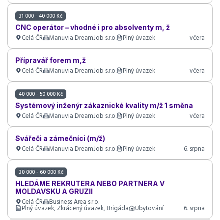
31 000 - 40 000 Kč
CNC operátor – vhodné i pro absolventy m, ž
Celá ČR
Manuvia DreamJob s.r.o.
Plný úvazek
včera
Přípravář forem m,ž
Celá ČR
Manuvia DreamJob s.r.o.
Plný úvazek
včera
40 000 - 50 000 Kč
Systémový inženýr zákaznické kvality m/ž 1 směna
Celá ČR
Manuvia DreamJob s.r.o.
Plný úvazek
včera
Svářeči a zámečníci (m/ž)
Celá ČR
Manuvia DreamJob s.r.o.
Plný úvazek
6. srpna
30 000 - 60 000 Kč
HLEDÁME REKRUTERA NEBO PARTNERA V
MOLDAVSKU A GRUZII
Celá ČR
Business Area s.r.o.
Plný úvazek, Zkrácený úvazek, Brigáda
Ubytování
6. srpna