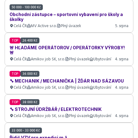
50 000 - 100 000 Kč
Obchodní zástupce – sportovní vybavení pro školy a
školky
Celá ČR
MV Active s.r.o.
Plný úvazek
5. srpna
TOP
26 400 Kč
🚨 HĽADÁME OPERÁTOROV / OPERÁTORKY VÝROBY!
🚨
Celá ČR
Amikov job SK, s.r.o.
Plný úvazek
Ubytování
4. srpna
TOP
36 000 Kč
🔧 MECHANIK / MECHANIČKA | ŽĎÁR NAD SÁZAVOU
Celá ČR
Amikov job SK, s.r.o.
Plný úvazek
Ubytování
4. srpna
TOP
38 000 Kč
🔧 STROJNÍ ÚDRŽBÁŘ / ELEKTROTECHNIK
Celá ČR
Amikov job SK, s.r.o.
Plný úvazek
Ubytování
4. srpna
33 000 - 33 000 Kč
Řidič VZV pro expedici m.ž