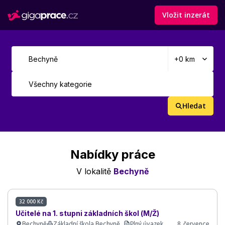
Vložit inzerát
Hledat
Nabídky práce
V lokalitě
Bechyně
32 000 Kč
Učitelé na 1. stupni základních škol (M/Ž)
Bechyně
Základní škola Bechyně,..
Plný úvazek
8. července