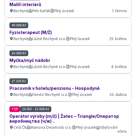
Malíři interiérů
Bechyně
Petr Kaňák
Plný úvazek
1. června
40 000 Kč
Fyzioterapeut (M/Ž)
Bechyně
Lázně Bechyně s.r.o.
Plný úvazek
25. května
26 000 Kč
Myčka/myč nádobí
Bechyně
Lázně Bechyně s.r.o.
Plný úvazek
4. května
27 330 Kč
Pracovník v hotelu/penzionu - Hospodyně
Bechyně
Panství Bechyně s.r.o.
Plný úvazek
20. dubna
TOP
26 550 - 33 000 Kč
Operátor výroby (m/ž) | Žatec – Triangle/Оператор
виробництва (ч/ж) ..
Celá ČR
Manuvia DreamJob s.r.o.
Plný úvazek
Ubytování
včera