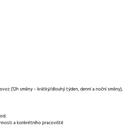
r.o.
voz (12h směny – krátký/dlouhý týden, denní a noční směny),
hod.
nnosti a konkrétního pracoviště
ěsíčně, výkonnostní bonusy, docházkové bonusy, letní a zimní