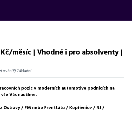
 Kč/měsíc | Vhodné i pro absolventy |
ytování
Základní
 pracovních pozic v moderních automotive podnicích na
 30 000 - 41 000 Kč, vhodné i pro absolventy, s možností svozu z
 vše Vás naučíme.
 Ostravy / FM nebo Frenštátu / Kopřivnice / NJ /