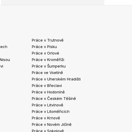
Práce v Trutnově
Práce v Chrud
rech
Práce v Písku
Práce v Havlíč
Práce v Orlové
Práce v Strako
 Nisou
Práce v Kroměříži
Práce v Klatov
vi
Práce v Šumperku
Práce ve Valaš
Práce ve Vsetíně
Práce v Kopřivn
Práce v Uherském Hradišti
Práce v Jindři
Práce v Břeclavi
Práce ve Vyšk
Práce v Hodoníně
Práce ve Žďár
Práce v Českém Těšíně
Práce v Bohum
Práce v Litvínově
Práce v Blans
Práce v Litoměřicích
Práce v Krnově
Práce v Novém Jičíně
Práce v Sokolově