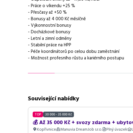
- Práce o víkendu +25 %
Dojíždění / svoz
Svozová doprava z O
- Přesčasy až +50 %
- Bonusy až 4 000 Kč měsíčně
Vhodné pro uchazeče z okolí
Ostrava, Frenštát, Ko
- Výkonnostní bonusy
- Docházkové bonusy
Vybrané benefity
svozová doprava, pří
- Letní a zimní odměny
- Stabilní práce na HPP
Požadavky
ochotu pracovat ve 
- Péče koordinátorů po celou dobu zaměstnání
- Možnost profesního růstu a kariérního postupu
Související nabídky
TOP
30 000 - 35 000 Kč
💰 Až 35 000 Kč + svozy zdarma + ubyto
Kopřivnice
Manuvia DreamJob s.r.o.
Plný úvazek