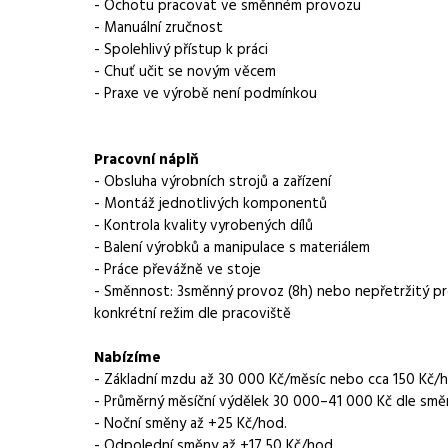
Normalizovaná profese
operátor
- Ochotu pracovat ve směnném provozu
- Manuální zručnost
Obor / skupina
výroba
- Spolehlivý přístup k práci
- Chuť učit se novým věcem
Lokalita nabídky
Kopřivnice
- Praxe ve výrobě není podmínkou
Zaměstnavatel / agentura
Manuvia DreamJob s.
Pracovní náplň
Typ úvazku
Plný úvazek
- Obsluha výrobních strojů a zařízení
- Montáž jednotlivých komponentů
Mzda
30 000 - 41 000 Kč
- Kontrola kvality vyrobených dílů
- Balení výrobků a manipulace s materiálem
Směny
třísměnný provoz
- Práce převážně ve stoje
- Směnnost: 3směnný provoz (8h) nebo nepřetržitý pro
Pracovní doba
8h, 12h směny
konkrétní režim dle pracoviště
Forma práce
práce na pracovišti
Nabízíme
- Základní mzdu až 30 000 Kč/měsíc nebo cca 150 Kč/
Vzdělání
Základní
- Průměrný měsíční výdělek 30 000–41 000 Kč dle smě
- Noční směny až +25 Kč/hod.
Bonus
Bonusy až 4 000 Kč m
- Odpolední směny až +17,50 Kč/hod.
odměny