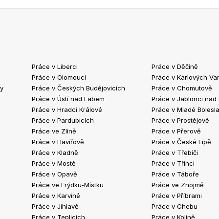
Práce v Liberci
Práce v Děčíně
Práce v Olomouci
Práce v Karlových Va
ty
Práce v Českých Budějovicích
Práce v Chomutově
Práce v Ústí nad Labem
Práce v Jablonci nad
Práce v Hradci Králové
Práce v Mladé Bolesla
Práce v Pardubicích
Práce v Prostějově
Práce ve Zlíně
Práce v Přerově
Práce v Havířově
Práce v České Lípě
Práce v Kladně
Práce v Třebíči
Práce v Mostě
Práce v Třinci
Práce v Opavě
Práce v Táboře
Práce ve Frýdku-Místku
Práce ve Znojmě
Práce v Karviné
Práce v Příbrami
Práce v Jihlavě
Práce v Chebu
Práce v Teplicích
Práce v Kolíně