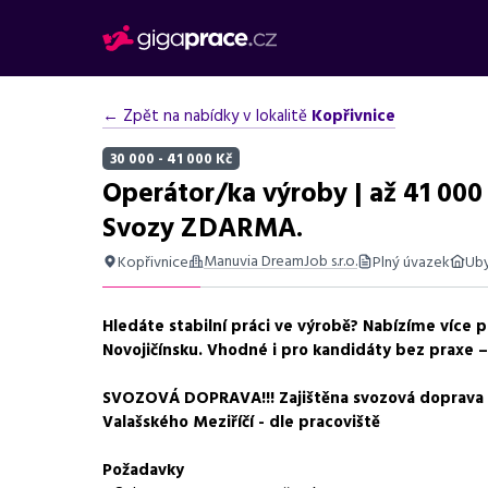
← Zpět na nabídky v lokalitě
Kopřivnice
30 000 - 41 000 Kč
Operátor/ka výroby | až 41 000
Svozy ZDARMA.
Manuvia DreamJob s.r.o.
Kopřivnice
Plný úvazek
Ub
Shrnutí nabídky
Hledáte stabilní práci ve výrobě? Nabízíme více
Práce v Kopřivnici na pozici operátora výroby se mzdou
Novojičínsku. Vhodné i pro kandidáty bez praxe –
Ostravy.
Základní informace
SVOZOVÁ DOPRAVA!!! Zajištěna svozová doprava z
Valašského Meziříčí - dle pracoviště
Pozice
Operátor výroby
Požadavky