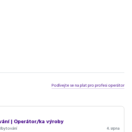
stravy / FM nebo Frenštátu / Kopřivnice / NJ
přivnice, NJ
ležitost k růstu
směnném provozu, manuální zručnost, spolehlivost
Podívejte se na plat pro profesi operátor
vání | Operátor/ka výroby
Ubytování
4. srpna