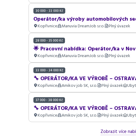
30 000 - 33 000 Kč
Operátor/ka výroby automobilových sed
Kopřivnice
Manuvia DreamJob s.r.o.
Plný úvazek
28 000 - 35 000 Kč
🌟 Pracovní nabídka: Operátor/ka v Nov
Kopřivnice
Manuvia DreamJob s.r.o.
Plný úvazek
33 000 - 34 000 Kč
🔧 OPERÁTOR/KA VE VÝROBĚ – OSTRAVA (
Kopřivnice
Amikov job SK, s.r.o.
Plný úvazek
Ubyt
37 000 - 38 000 Kč
🔧 OPERÁTOR/KA VE VÝROBĚ – OSTRAVA (
Kopřivnice
Amikov job SK, s.r.o.
Plný úvazek
Ubyt
Zobrazit více nabí