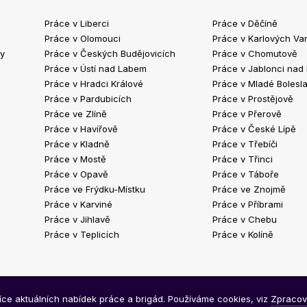
Práce v Liberci
Práce v Děčíně
Práce v Olomouci
Práce v Karlových Va
ty
Práce v Českých Budějovicích
Práce v Chomutově
Práce v Ústí nad Labem
Práce v Jablonci nad
Práce v Hradci Králové
Práce v Mladé Bolesla
Práce v Pardubicích
Práce v Prostějově
Práce ve Zlíně
Práce v Přerově
Práce v Havířově
Práce v České Lípě
Práce v Kladně
Práce v Třebíči
Práce v Mostě
Práce v Třinci
Práce v Opavě
Práce v Táboře
Práce ve Frýdku-Místku
Práce ve Znojmě
Práce v Karviné
Práce v Příbrami
Práce v Jihlavě
Práce v Chebu
Práce v Teplicích
Práce v Kolíně
síce aktuálních nabídek práce a brigád. Používáme cookies, viz
Zpracov