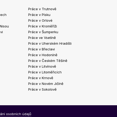
Práce v Trutnově
Práce v Chrud
rech
Práce v Písku
Práce v Havlíč
Práce v Orlové
Práce v Strako
 Nisou
Práce v Kroměříži
Práce v Klatov
vi
Práce v Šumperku
Práce ve Valaš
Práce ve Vsetíně
Práce v Kopřivn
Práce v Uherském Hradišti
Práce v Jindři
Práce v Břeclavi
Práce ve Vyšk
Práce v Hodoníně
Práce ve Žďár
Práce v Českém Těšíně
Práce v Bohum
Práce v Litvínově
Práce v Blans
Práce v Litoměřicích
Práce v Krnově
Práce v Novém Jičíně
Práce v Sokolově
ání osobních údajů