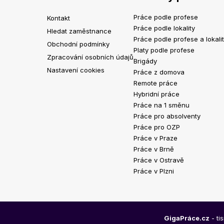
Práce podle profese
Kontakt
Práce podle lokality
Hledat zaměstnance
Práce podle profese a lokali
Obchodní podmínky
Platy podle profese
Zpracování osobních údajů
Brigády
Nastavení cookies
Práce z domova
Remote práce
Hybridní práce
Práce na 1 směnu
Práce pro absolventy
Práce pro OZP
Práce v Praze
Práce v Brně
Práce v Ostravě
Práce v Plzni
GigaPráce.cz
- ti