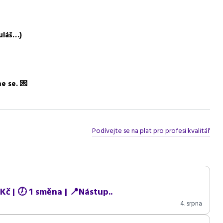
měru, praxe v kvalitě ve výrobě, základní práce na PC
kuláš…)
e se. 💌
Podívejte se na plat pro profesi kvalitář
Kč | 🕖 1 směna | 📍Nástup..
4. srpna