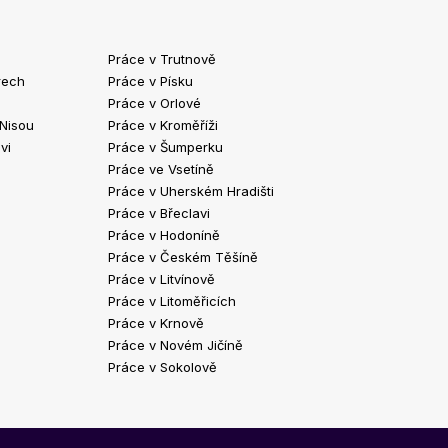
Práce v Trutnově
Práce v Chrud
rech
Práce v Písku
Práce v Havlíč
Práce v Orlové
Práce v Strako
 Nisou
Práce v Kroměříži
Práce v Klatov
vi
Práce v Šumperku
Práce ve Valaš
Práce ve Vsetíně
Práce v Kopřivn
Práce v Uherském Hradišti
Práce v Jindři
Práce v Břeclavi
Práce ve Vyšk
Práce v Hodoníně
Práce ve Žďár
Práce v Českém Těšíně
Práce v Bohum
Práce v Litvínově
Práce v Blans
Práce v Litoměřicích
Práce v Krnově
Práce v Novém Jičíně
Práce v Sokolově