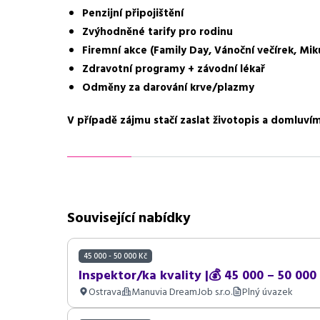
Penzijní připojištění
Požadavky
SŠ/SOU technického s
Zvýhodněné tarify pro rodinu
Firemní akce (Family Day, Vánoční večírek, Mi
Zdravotní programy + závodní lékař
Odměny za darování krve/plazmy
V případě zájmu stačí zaslat životopis a domluvím
Související nabídky
45 000 - 50 000 Kč
Inspektor/ka kvality |💰 45 000 – 50 000 
Ostrava
Manuvia DreamJob s.r.o.
Plný úvazek