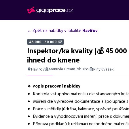
← Zpět na nabídky v lokalitě
Havířov
45 000 - 50 000 Kč
Inspektor/ka kvality |💰 45 000
ihned do kmene
Manuvia DreamJob s.r.o.
Havířov
Plný úvazek
Shrnutí nabídky
🔹 Popis pracovní nabídky
Práce inspektor/ka kvality v Havířově, mzda 45 000–50 00
Kontrola vstupního materiálu dle stanovených krité
Základní informace
Měření dle výkresové dokumentace a spolupráce s 
Práce s měřidly (údržba, kalibrace, správné používán
Pozice
Inspektor/ka kvality
Evidence a vyhodnocování měření, práce s dokume
Příprava podkladů k reklamaci neshodného materiál
Normalizovaná profese
kvalitář