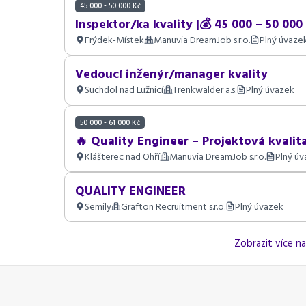
45 000 - 50 000 Kč
Inspektor/ka kvality |💰 45 000 – 50 000 
Frýdek-Místek
Manuvia DreamJob s.r.o.
Plný úvaze
Vedoucí inženýr/manager kvality
Suchdol nad Lužnicí
Trenkwalder a.s.
Plný úvazek
50 000 - 61 000 Kč
🔥 Quality Engineer – Projektová kvalit
Klášterec nad Ohří
Manuvia DreamJob s.r.o.
Plný ú
QUALITY ENGINEER
Semily
Grafton Recruitment s.r.o.
Plný úvazek
Zobrazit více na