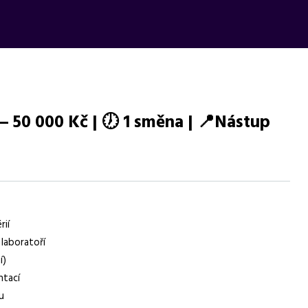
 – 50 000 Kč | 🕖 1 směna | 📍Nástup
0 Kč, ranní směny, benefity, práce s měřidly, SAP, angličtina.
rií
laboratoří
í)
ntací
u