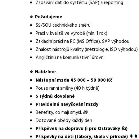
Zadávání dat do systému (SAP) a reporting
Obor / skupina
výroba
🔹 Požadujeme
Lokalita nabídky
Havířov
SŠ/SOU technického směru
Praxi v kvalitě ve výrobě (min. 1 rok)
Zaměstnavatel / agentura
Manuvia DreamJob s.
Základní práci na PC (MS Office), SAP výhodou
Typ úvazku
Plný úvazek
Znalost nástrojů kvality (metrologie, ISO výhodou)
Angličtinu na komunikativní úrovni
Mzda
45 000 - 50 000 Kč
🔹 Nabízíme
Směny
jednosměnný provo
Nástupní mzda 45 000 – 50 000 Kč
Pracovní doba
40 h týdně
Pouze ranní směny (40 h týdně)
5 týdnů dovolené
Forma práce
práce na pracovišti
Pravidelné navyšování mzdy
Vzdělání
Benefity, co mají smysl: 🎁
vyučení
Dotované obědy každý den
Vhodné pro uchazeče z okolí
Havířov
Příspěvek na dopravu (i pro Ostraváky 👍)
Příspěvky na děti (tábory, škola v přírodě) 👨‍👩‍
Vybrané benefity
dotované obědy, přís