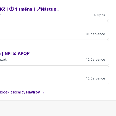
Kč | 🕖 1 směna | 📍Nástup..
k
4. srpna
30. července
a | NPI & APQP
vazek
16. července
16. července
bídek z lokality
Havířov
→