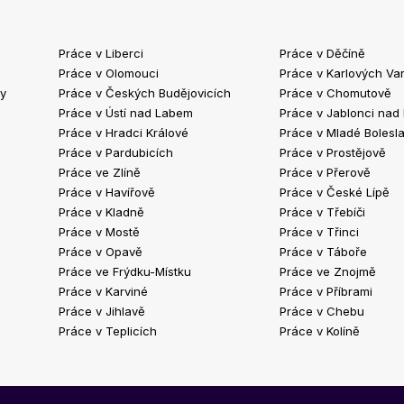
Práce v Liberci
Práce v Děčíně
Práce v Olomouci
Práce v Karlových Va
ty
Práce v Českých Budějovicích
Práce v Chomutově
Práce v Ústí nad Labem
Práce v Jablonci nad
Práce v Hradci Králové
Práce v Mladé Bolesla
Práce v Pardubicích
Práce v Prostějově
Práce ve Zlíně
Práce v Přerově
Práce v Havířově
Práce v České Lípě
Práce v Kladně
Práce v Třebíči
Práce v Mostě
Práce v Třinci
Práce v Opavě
Práce v Táboře
Práce ve Frýdku-Místku
Práce ve Znojmě
Práce v Karviné
Práce v Příbrami
Práce v Jihlavě
Práce v Chebu
Práce v Teplicích
Práce v Kolíně