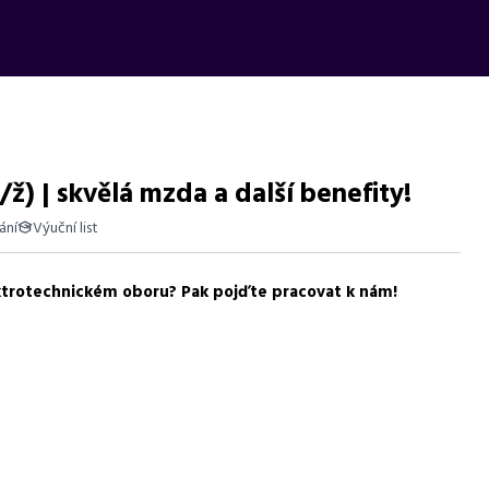
ž) | skvělá mzda a další benefity!
ání
Výuční list
ektrotechnickém oboru? Pak pojďte pracovat k nám!
 60 000 Kč, bonusy, příspěvky na dopravu a ubytování.
teriálů