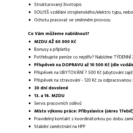
Strukturovaný životopis
Lokalita nabídky
Jihlava
SOU/SŠ vzdělání strojírenského/elektro typu, neb
Ochotu pracovat ve směnném provozu
Zaměstnavatel / agentura
Manuvia DreamJob s.
Co Vám můžeme nabídnout?
Typ úvazku
Plný úvazek
MZDU AŽ 60 000 Kč
Mzda
50 000 - 60 000 Kč
Bonusy a příplatky
Potřebujete peníze co nejdřív? Nabízíme TÝDENN
Forma práce
práce na pracovišti
Příspěvek na DOPRAVU až 10 500 Kč (dle vzdál
Příspěvek na UBYTOVÁNÍ 7 500 Kč (ubytování zajišt
Vzdělání
Výuční list
Příspěvek na stravování - 120 Kč za odpracovanou
Vhodné pro uchazeče z okolí
Jihlava
30 dní dovolené
13. a 14. MZDU
Vybrané benefity
bonusy a příplatky, 
Servis pracovních oděvů
Požadavky
SOU/SŠ vzdělání stro
Místo výkonu práce: Přibyslavice (okres Třebíč
směnném provozu
Pravidelný kontakt s koordinátorkou po dobu zam
Stabilní zaměstnání na HPP