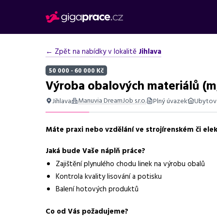
← Zpět na nabídky v lokalitě
Jihlava
50 000 - 60 000 Kč
Výroba obalových materiálů (m/
Manuvia DreamJob s.r.o.
Jihlava
Plný úvazek
Ubytov
Shrnutí nabídky
Máte praxi nebo vzdělání ve strojírenském či el
Práce ve výrobě obalových materiálů v Jihlavě, mzda až
Jaká bude Vaše náplň práce?
Základní informace
Zajištění plynulého chodu linek na výrobu obalů
Pozice
Výroba obalových ma
Kontrola kvality lisování a potisku
Balení hotových produktů
Normalizovaná profese
dělník ve výrobě
Co od Vás požadujeme?
Obor / skupina
výroba