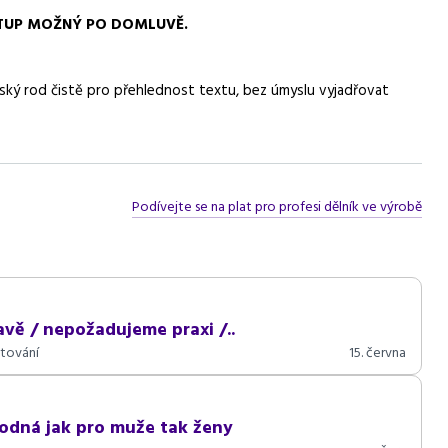
NÁSTUP MOŽNÝ PO DOMLUVĚ.
ský rod čistě pro přehlednost textu, bez úmyslu vyjadřovat
Podívejte se na plat pro profesi dělník ve výrobě
avě / nepožadujeme praxi /..
tování
15. června
hodná jak pro muže tak ženy