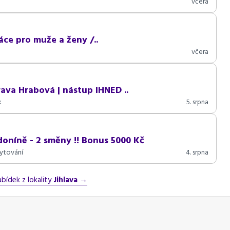
včera
áce pro muže a ženy /..
včera
rava Hrabová | nástup IHNED ..
k
5. srpna
oníně - 2 směny !! Bonus 5000 Kč
ytování
4. srpna
abídek z lokality
Jihlava
→