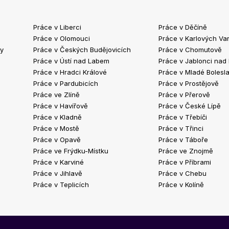
Práce v Liberci
Práce v Děčíně
Práce v Olomouci
Práce v Karlových Va
ty
Práce v Českých Budějovicích
Práce v Chomutově
Práce v Ústí nad Labem
Práce v Jablonci nad
Práce v Hradci Králové
Práce v Mladé Bolesla
Práce v Pardubicích
Práce v Prostějově
Práce ve Zlíně
Práce v Přerově
Práce v Havířově
Práce v České Lípě
Práce v Kladně
Práce v Třebíči
Práce v Mostě
Práce v Třinci
Práce v Opavě
Práce v Táboře
Práce ve Frýdku-Místku
Práce ve Znojmě
Práce v Karviné
Práce v Příbrami
Práce v Jihlavě
Práce v Chebu
Práce v Teplicích
Práce v Kolíně