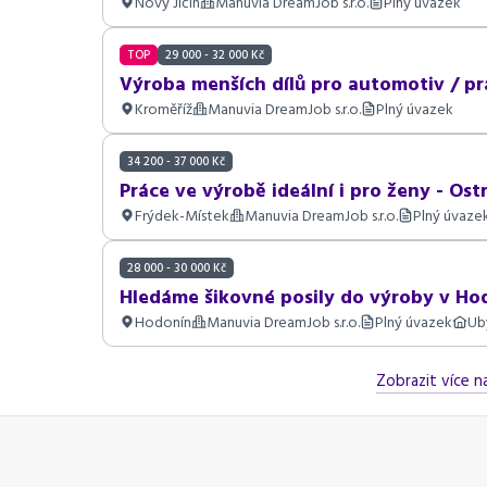
Nový Jičín
Manuvia DreamJob s.r.o.
Plný úvazek
TOP
29 000 - 32 000 Kč
Výroba menších dílů pro automotiv / pr
Kroměříž
Manuvia DreamJob s.r.o.
Plný úvazek
34 200 - 37 000 Kč
Práce ve výrobě ideální i pro ženy - Ost
Frýdek-Místek
Manuvia DreamJob s.r.o.
Plný úvaze
28 000 - 30 000 Kč
Hledáme šikovné posily do výroby v Hod
Hodonín
Manuvia DreamJob s.r.o.
Plný úvazek
Ub
Zobrazit více n