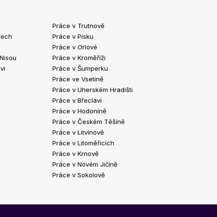
Práce v Trutnově
Práce v Chrud
rech
Práce v Písku
Práce v Havlíč
Práce v Orlové
Práce v Strako
 Nisou
Práce v Kroměříži
Práce v Klatov
vi
Práce v Šumperku
Práce ve Valaš
Práce ve Vsetíně
Práce v Kopřivn
Práce v Uherském Hradišti
Práce v Jindři
Práce v Břeclavi
Práce ve Vyšk
Práce v Hodoníně
Práce ve Žďár
Práce v Českém Těšíně
Práce v Bohum
Práce v Litvínově
Práce v Blans
Práce v Litoměřicích
Práce v Krnově
Práce v Novém Jičíně
Práce v Sokolově