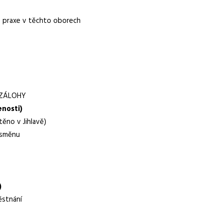
o praxe v těchto oborech
r.o.
Í ZÁLOHY
enosti)
ěno v Jihlavě)
 směnu
týdenní zálohy, příspěvek na dopravu, příspěvek na ubytování
jírenského nebo elektro typu, praxe v oboru, ochota pracovat ve
)
ěstnání