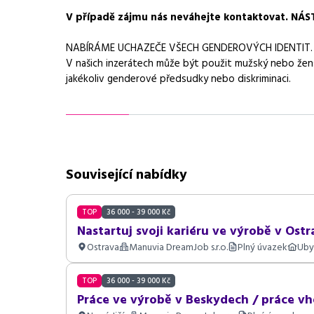
V případě zájmu nás neváhejte kontaktovat. 
NABÍRÁME UCHAZEČE VŠECH GENDEROVÝCH IDENTIT.
V našich inzerátech může být použit mužský nebo žen
jakékoliv genderové předsudky nebo diskriminaci.
Související nabídky
TOP
36 000 - 39 000 Kč
Nastartuj svoji kariéru ve výrobě v Ostr
Ostrava
Manuvia DreamJob s.r.o.
Plný úvazek
Uby
TOP
36 000 - 39 000 Kč
Práce ve výrobě v Beskydech / práce v