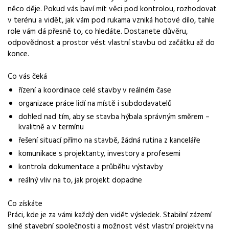
něco děje. Pokud vás baví mít věci pod kontrolou, rozhodovat
Normalizovaná profese
v terénu a vidět, jak vám pod rukama vzniká hotové dílo, tahle
stavbyvedoucí
role vám dá přesně to, co hledáte. Dostanete důvěru,
odpovědnost a prostor vést vlastní stavbu od začátku až do
Obor / skupina
konce.
stavebnictví
Co vás čeká
Lokalita nabídky
Havlíčkův Brod
řízení a koordinace celé stavby v reálném čase
organizace práce lidí na místě i subdodavatelů
Zaměstnavatel / agentura
dohled nad tím, aby se stavba hýbala správným směrem –
Grafton Recruitment s.r.o.
kvalitně a v termínu
řešení situací přímo na stavbě, žádná rutina z kanceláře
Typ úvazku
komunikace s projektanty, investory a profesemi
Plný úvazek
kontrola dokumentace a průběhu výstavby
Mzda
reálný vliv na to, jak projekt dopadne
50 000 - 130 000 Kč
Co získáte
Pracovní doba
Práci, kde je za vámi každý den vidět výsledek. Stabilní zázemí
Po–Pá
silné stavební společnosti a možnost vést vlastní projekty na