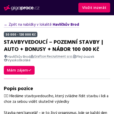
Vložit inzerát
← Zpět na nabídky v lokalitě
Havlíčkův Brod
50 000 - 130 000 Kč
STAVBYVEDOUCÍ – POZEMNÍ STAVBY |
AUTO + BONUSY + NÁBOR 100 000 Kč
Grafton Recruitment s.r.o.
Havlíčkův Brod
Plný úvazek
Vysokoškolské
Shrnutí nabídky
Mám zájem
Nabídka práce stavbyvedoucí v Havlíčkově Brodě s bonusem
100 000 Kč, stabilní práce a možnost profesního růstu.
Popis pozice
Základní informace
👷‍♂️ Hledáme stavbyvedoucího, který zvládne řídit stavbu i lidi a
chce za sebou vidět skutečné výsledky
Pozice
Stavbyvedoucí – pozemní stavby
Stavba není kancelář – je to živý organismus, kde se každý den