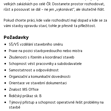
velkých zakázkách po celé ČR. Dostanete prostor rozhodovat,
Forma práce
růst a posouvat se dál – ne jen „vykonávat“, ale skutečně řídit.
práce na pracovišti
Pokud chcete práci, kde vaše rozhodnutí mají dopad a kde se za
Vzdělání
vámi stavby opravdu staví, tohle je přesně ta příležitost.
Vysokoškolské
Požadavky
Bonus
SŠ/VŠ vzdělání stavebního směru
Náborový bonus až 100 000 Kč
Praxe na pozici stavbyvedoucího nebo mistra
Vybrané benefity
Zkušenosti s řízením a koordinací staveb
finanční odměny, komfortní práce, kariérní růst, stabilita práce
Schopnost vést pracovníky a subdodavatele
Samostatnost a odpovědnost
Požadavky
Organizační a komunikační dovednosti
SŠ/VŠ vzdělání stavebního směru, praxe na pozici
stavbyvedoucího nebo mistra, zkušenosti s řízením staveb
Orientace ve stavební dokumentaci
Znalost MS Office
Řidičský průkaz sk. B
Týmový přístup a schopnost operativně řešit problémy na
stavbě