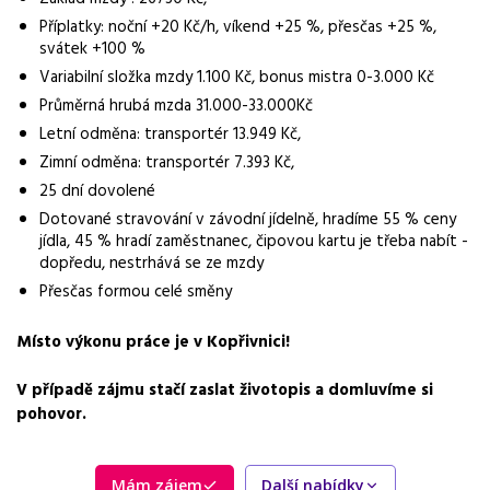
33 000 - 35 000 Kč
Příplatky: noční +20 Kč/h, víkend +25 %, přesčas +25 %,
svátek +100 %
Směny
Variabilní složka mzdy 1.100 Kč, bonus mistra 0-3.000 Kč
třísměnný provoz
Průměrná hrubá mzda 31.000-33.000Kč
Pracovní doba
Letní odměna: transportér 13.949 Kč,
5:55-13:55, 13:55-21:55, noční směny
Zimní odměna: transportér 7.393 Kč,
25 dní dovolené
Forma práce
Dotované stravování v závodní jídelně, hradíme 55 % ceny
práce na pracovišti
jídla, 45 % hradí zaměstnanec, čipovou kartu je třeba nabít -
dopředu, nestrhává se ze mzdy
Vzdělání
Přesčas formou celé směny
Základní
Místo výkonu práce je v Kopřivnici!
Bonus
bonus 10 000 Kč
V případě zájmu stačí zaslat životopis a domluvíme si
pohovor.
Dojíždění / svoz
Svoz z Ostravy, Frýdku-Místku a okolí
Mám zájem
Další nabídky
Vhodné pro uchazeče z okolí