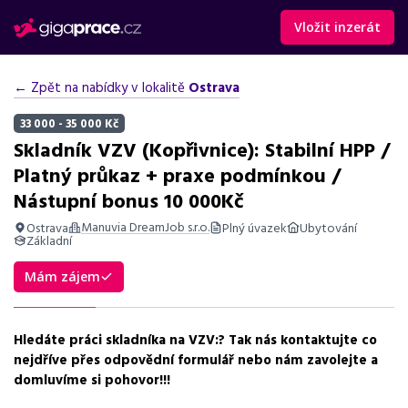
Vložit inzerát
← Zpět na nabídky v lokalitě
Ostrava
33 000 - 35 000 Kč
Skladník VZV (Kopřivnice): Stabilní HPP /
Platný průkaz + praxe podmínkou /
Nástupní bonus 10 000Kč
Manuvia DreamJob s.r.o.
Ostrava
Plný úvazek
Ubytování
Základní
Shrnutí nabídky
Mám zájem
Nabídka práce skladníka na VZV v Kopřivnici s bonusy a
možností ubytování. Práce v Ostravě a okolí.
Hledáte práci skladníka na VZV:? Tak nás kontaktujte co
Základní informace
nejdříve přes odpovědní formulář nebo nám zavolejte a
domluvíme si pohovor!!!
Pozice