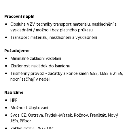
Skladník VZV
Normalizovaná profese
Pracovní náplň
skladník
Obsluha VZV techniky transport materiálu, naskladnění a
vyskladnění / možno i bez platného průkazu
Obor / skupina
Transport materiálu, naskladnění a vyskladnění
logistika
Požadujeme
Lokalita nabídky
Minimálně základní vzdělání
Ostrava
Zkušenost nakládek do kamionu
Místo výkonu práce
Třísměnný provoz - začátky a konce směn 5:55, 13:55 a 21:55,
Kopřivnice
noční začínají v neděli
Zaměstnavatel / agentura
Nabízíme
Manuvia DreamJob s.r.o.
HPP
Možnost Ubytování
Typ úvazku
Plný úvazek
Svoz CZ: Ostrava, Frýdek-Místek, Rožnov, Frenštát, Nový
Jičín, Příbor
Mzda
Základ mzdy : 26730 Kč,