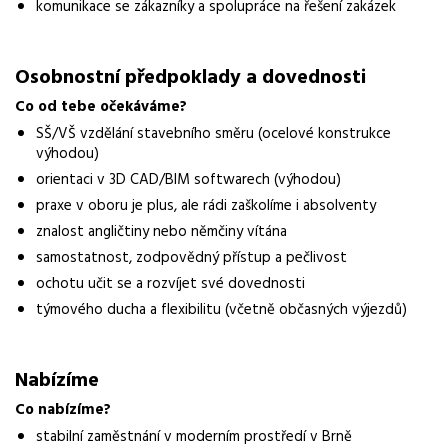
komunikace se zákazníky a spolupráce na řešení zakázek
Obor / skupina
stavebnictví
Osobnostní předpoklady a dovednosti
Lokalita nabídky
Co od tebe očekáváme?
Brno
SŠ/VŠ vzdělání stavebního směru (ocelové konstrukce
výhodou)
Zaměstnavatel / agentura
orientaci v 3D CAD/BIM softwarech (výhodou)
APROFES,s.r.o.
praxe v oboru je plus, ale rádi zaškolíme i absolventy
znalost angličtiny nebo němčiny vítána
Typ úvazku
Plný úvazek
samostatnost, zodpovědný přístup a pečlivost
ochotu učit se a rozvíjet své dovednosti
Forma práce
týmového ducha a flexibilitu (včetně občasných výjezdů)
práce na pracovišti
Vzdělání
Nabízíme
Výuční list
Co nabízíme?
Bonus
stabilní zaměstnání v moderním prostředí v Brně