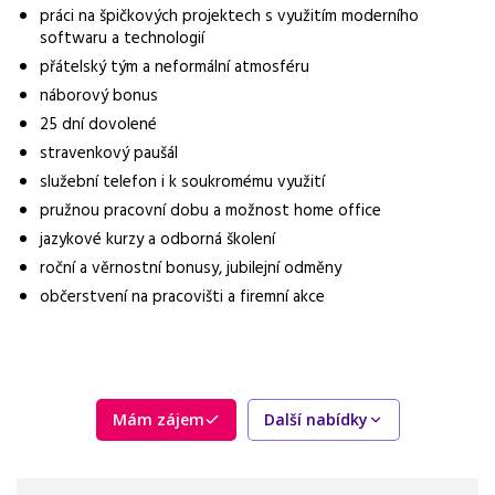
náborový bonus
práci na špičkových projektech s využitím moderního
softwaru a technologií
Vybrané benefity
přátelský tým a neformální atmosféru
25 dní dovolené, stravenkový paušál, služební telefon i k
náborový bonus
soukromému využití, pružná pracovní doba a možnost home
office
25 dní dovolené
stravenkový paušál
Požadavky
služební telefon i k soukromému využití
SŠ/VŠ vzdělání stavebního směru, orientace v 3D CAD/BIM
pružnou pracovní dobu a možnost home office
softwarech, praxe v oboru je plus, ale rádi zaškolíme i
jazykové kurzy a odborná školení
absolventy
roční a věrnostní bonusy, jubilejní odměny
občerstvení na pracovišti a firemní akce
Mám zájem
Další nabídky