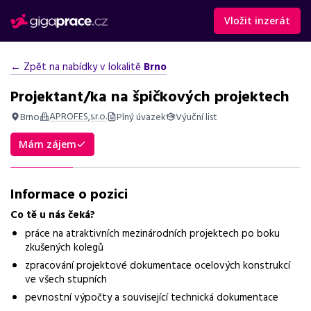
Vložit inzerát
← Zpět na nabídky v lokalitě
Brno
Projektant/ka na špičkových projektech
APROFES,s.r.o.
Brno
Plný úvazek
Výuční list
Shrnutí nabídky
Mám zájem
Nabídka práce projektanta v Brně na mezinárodních
projektech, vhodná pro absolventy i zkušené, s benefity a
Informace o pozici
flexibilní pracovní dobou.
Co tě u nás čeká?
Základní informace
práce na atraktivních mezinárodních projektech po boku
Pozice
zkušených kolegů
Projektant/ka na špičkových projektech
zpracování projektové dokumentace ocelových konstrukcí
ve všech stupních
Normalizovaná profese
pevnostní výpočty a související technická dokumentace
projektant