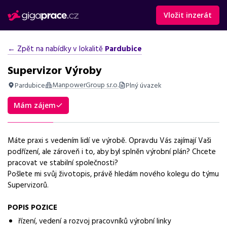
Vložit inzerát
← Zpět na nabídky v lokalitě
Pardubice
Supervizor Výroby
ManpowerGroup s.r.o.
Pardubice
Plný úvazek
Shrnutí nabídky
Mám zájem
Nabídka práce supervizor výroby v Pardubicích, vhodná pro
zkušené vedoucí s technickým backgroundem a ochotou
pracovat ve 3 směnách.
Máte praxi s vedením lidí ve výrobě. Opravdu Vás zajímají Vaši
podřízení, ale zároveň i to, aby byl splněn výrobní plán? Chcete
Základní informace
pracovat ve stabilní společnosti?
Pošlete mi svůj životopis, právě hledám nového kolegu do týmu
Pozice
Supervizorů.
Supervizor výroby
POPIS POZICE
Normalizovaná profese
řízení, vedení a rozvoj pracovníků výrobní linky
supervizor