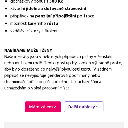
práce na pracovišti
docházkový bonus
1 500 Kč
závodní
jídelna
a
dotované stravování
Vybrané benefity
příspěvek na
penzijní připojištění
po 1 roce
5 týdnů dovolené, sick days, docházkový bonus, závodní jídelna
možnost karierního
růstu
vzdělávací kurzy a školení
Požadavky
zkušenosti z obdobné pozice ve výrobní společnosti,
technický background, manuální zručnost
NABÍRÁME MUŽE I ŽENY
Naše inzeráty jsou v některých případech psány v ženském
nebo mužském rodě. Tento postup byl zvolen výhradně proto,
aby bylo dosaženo co nejvyšší plynulosti textu. V žádném
případě se nevyjadřuje genderově podmíněný nebo
diskriminační přístup naší společnosti k uchazečům a
uchazečkám o volná pracovní místa.
Mám zájem
Další nabídky