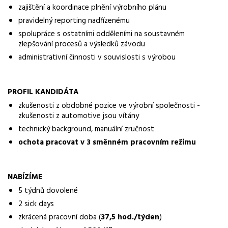
zajištění a koordinace plnění výrobního plánu
Obor / skupina
pravidelný reporting nadřízenému
výroba
spolupráce s ostatními odděleními na soustavném
zlepšování procesů a výsledků závodu
Lokalita nabídky
administrativní činnosti v souvislosti s výrobou
Pardubice
Zaměstnavatel / agentura
PROFIL KANDIDÁTA
ManpowerGroup s.r.o.
zkušenosti z obdobné pozice ve výrobní společnosti -
zkušenosti z automotive jsou vítány
Typ úvazku
technický background, manuální zručnost
Plný úvazek
ochota pracovat v 3 směnném pracovním režimu
Směny
třísměnný provoz
NABÍZÍME
Pracovní doba
5 týdnů dovolené
37,5 hod./týden
2 sick days
zkrácená pracovní doba (
37,5 hod./týden
)
Forma práce