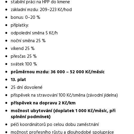
stabilní práci na HPP do kmene
třísměnný provoz
základní mzdu: 209–223 Kč/hod
Pracovní doba
bonus: 0–20 %
6:00-14:00, 14:00-22:00, 22:00-6:00
příplatky:
odpolední směna 5 Kč/h
Forma práce
noční směna 25 %
práce na pracovišti
víkend 25 %
Vzdělání
přesčas 25 %
Výuční list
svátek 100 %
průměrnou mzdu: 36 000 – 52 000 Kč/měsíc
Bonus
13. plat
bonus: 0–20 %
25 dní dovolené
Vhodné pro uchazeče z okolí
příspěvek na stravování 100 Kč/směna (závodní jídelna)
Šternberk
příspěvek na dopravu 2 Kč/km
možnost ubytování (doplatek 1 000 Kč/měsíc, při
Vybrané benefity
splnění podmínek)
příspěvek na stravování, příspěvek na dopravu, možnost
péči koordinátorů po celou dobu zaměstnání
ubytování, 25 dní dovolené
možnost profesního růstu a dlouhodobé spolupráce