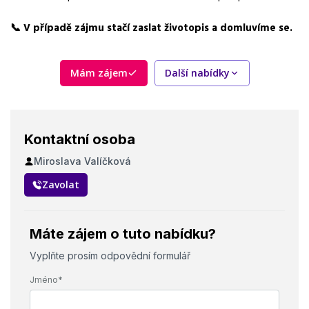
Požadavky
📞 V případě zájmu stačí zaslat životopis a domluvíme se.
manuální zručnost, technické myšlení, spolehlivost
Mám zájem
Další nabídky
Kontaktní osoba
Miroslava Valíčková
Zavolat
Máte zájem o tuto nabídku?
Vyplňte prosím odpovědní formulář
Jméno*