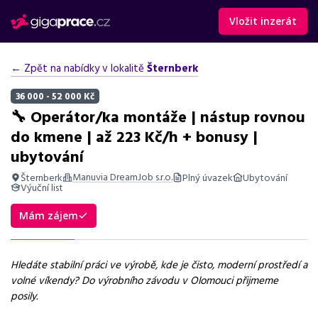
Vložit inzerát
← Zpět na nabídky v lokalitě
Šternberk
36 000 - 52 000 Kč
🔧 Operátor/ka montáže | nástup rovnou
do kmene | až 223 Kč/h + bonusy |
ubytování
Manuvia DreamJob s.r.o.
Šternberk
Plný úvazek
Ubytování
Výuční list
Shrnutí nabídky
Mám zájem
Nabídka práce v Olomouci na pozici operátor montáže s
mzdou až 52 000 Kč měsíčně, ubytováním a bonusy.
Hledáte stabilní práci ve výrobě, kde je čisto, moderní prostředí a
Základní informace
volné víkendy? Do výrobního závodu v Olomouci přijmeme
posily.
Pozice