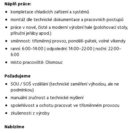
Operátor/ka montáže
Náplň práce:
kompletace chladicích zařízení a systémů
Normalizovaná profese
montáž dle technické dokumentace a pracovních postupů
operátor
práce v nové, čisté a moderní výrobní hale (polohovací stoly,
příruční jeřáby apod.)
Obor / skupina
směnnost: třísměnný provoz, pondělí–pátek, volné víkendy
výroba
ranní: 6:00–14:00 | odpolední: 14:00–22:00 | noční: 22:00–
Lokalita nabídky
6:00
Šternberk
místo pracoviště: Olomouc
Zaměstnavatel / agentura
Požadujeme
Manuvia DreamJob s.r.o.
SOU / SOŠ vzdělání (technické zaměření výhodou, ale ne
podmínkou)
Typ úvazku
manuální zručnost a technické myšlení
Plný úvazek
spolehlivost a ochotu pracovat ve třísměnném provozu
Mzda
zkušenosti z výroby
36 000 - 52 000 Kč
Nabízíme
Směny