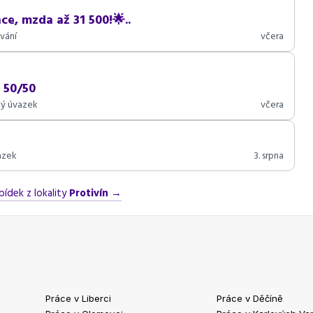
ce, mzda až 31 500!🌟..
vání
včera
 50/50
ný úvazek
včera
azek
3. srpna
bídek z lokality
Protivín
→
Práce v Liberci
Práce v Děčíně