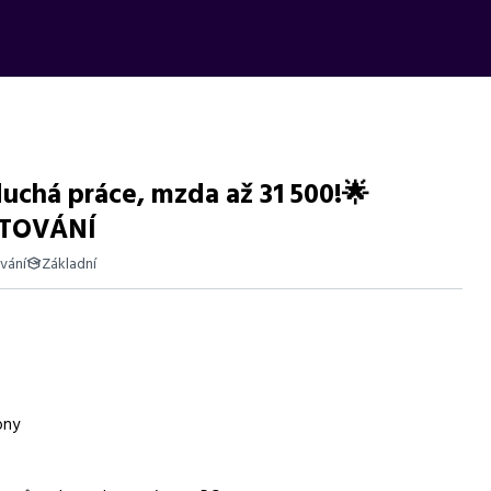
duchá práce, mzda až 31 500!🌟
YTOVÁNÍ
vání
Základní
ových dílů se mzdou až 31 500 Kč, ubytováním a bonusy.
ony