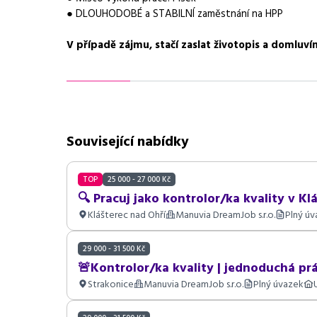
● DLOUHODOBÉ a STABILNÍ zaměstnání na HPP
V případě zájmu, stačí zaslat životopis a domluví
Související nabídky
TOP
25 000 - 27 000 Kč
🔍 Pracuj jako kontrolor/ka kvality v Klá
Klášterec nad Ohří
Manuvia DreamJob s.r.o.
Plný ú
29 000 - 31 500 Kč
🚨Kontrolor/ka kvality | jednoduchá prá
Strakonice
Manuvia DreamJob s.r.o.
Plný úvazek