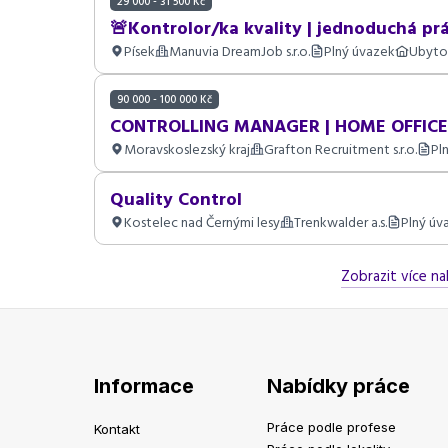
29 000 - 31 500 Kč
🚨Kontrolor/ka kvality | jednoduchá prá
Písek
Manuvia DreamJob s.r.o.
Plný úvazek
Ubyto
90 000 - 100 000 Kč
CONTROLLING MANAGER | HOME OFFICE
Moravskoslezský kraj
Grafton Recruitment s.r.o.
Pl
Quality Control
Kostelec nad Černými lesy
Trenkwalder a.s.
Plný úv
Zobrazit více na
Informace
Nabídky práce
Práce podle profese
Kontakt