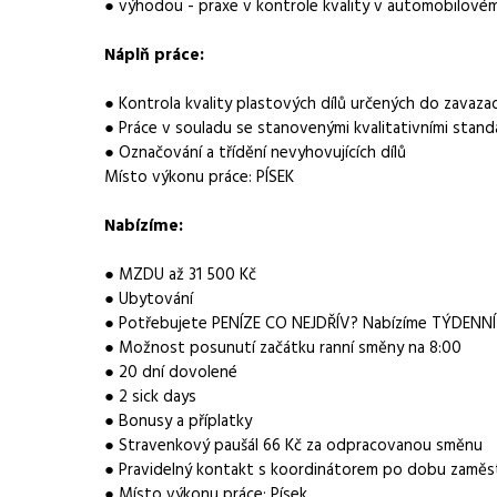
● výhodou - praxe v kontrole kvality v automobilovém
Obor / skupina
výroba
Náplň práce:
Lokalita nabídky
Protivín
● Kontrola kvality plastových dílů určených do zavaza
Místo výkonu práce
Písek
● Práce v souladu se stanovenými kvalitativními stand
● Označování a třídění nevyhovujících dílů
Zaměstnavatel / agentura
Manuvia DreamJob s.
Místo výkonu práce: PÍSEK
Typ úvazku
Plný úvazek
Nabízíme:
Mzda
29 000 - 31 500 Kč
● MZDU až 31 500 Kč
● Ubytování
Forma práce
práce na pracovišti
● Potřebujete PENÍZE CO NEJDŘÍV? Nabízíme TÝDENN
● Možnost posunutí začátku ranní směny na 8:00
Vzdělání
Základní
● 20 dní dovolené
● 2 sick days
Vhodné pro uchazeče z okolí
Protivín
● Bonusy a příplatky
● Stravenkový paušál 66 Kč za odpracovanou směnu
Vybrané benefity
ubytování, týdenní z
● Pravidelný kontakt s koordinátorem po dobu zaměs
● Místo výkonu práce: Písek
Požadavky
spolehlivost, pečliv