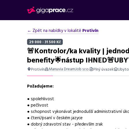
← Zpět na nabídky v lokalitě
Protivín
29 000 - 31 500 Kč
🚨Kontrolor/ka kvality | jedno
benefity🌟nástup IHNED🚨UB
Manuvia DreamJob s.r.o.
Protivín
Plný úvazek
Ubyto
Shrnutí nabídky
Požadujeme:
Nabídka práce v Písku na pozici kontrolor kvality plast
● spolehlivost
Základní informace
● pečlivost
● schopnost vykonávat jednodušší administrativní úk
Pozice
Kontrolor/ka kvality
● čtení/psaní v českém jazyce
● dobrý zdravotní stav - především zrak
Normalizovaná profese
kontrolor