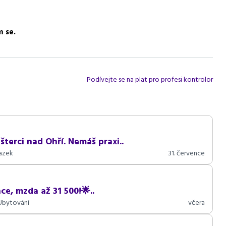
m se.
Podívejte se na plat pro profesi kontrolor
šterci nad Ohří. Nemáš praxi..
vazek
31. července
ce, mzda až 31 500!🌟..
Ubytování
včera