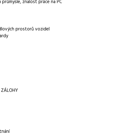
 průmysle, znalost práce na PC
dlových prostorů vozidel
ardy
r.o.
Í ZÁLOHY
álohy, dovolená 20 dní, sick days
tnání
ost, schopnost vykonávat administrativní úkony