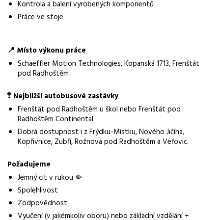
Kontrola a balení vyrobených komponentů
Operátor výroby
Práce ve stoje
Normalizovaná profese
operátor
📍 Místo výkonu práce
Obor / skupina
Schaeffler Motion Technologies, Kopanská 1713, Frenštát
výroba
pod Radhoštěm
Lokalita nabídky
🚏 Nejbližší autobusové zastávky
Rožnov pod Radhoštěm
Frenštát pod Radhoštěm u škol nebo Frenštát pod
Radhoštěm Continental.
Místo výkonu práce
Dobrá dostupnost i z Frýdku-Místku, Nového Jičína,
Frenštát pod Radhoštěm
Kopřivnice, Zubří, Rožnova pod Radhoštěm a Veřovic.
Zaměstnavatel / agentura
Požadujeme
Manuvia DreamJob s.r.o.
Jemný cit v rukou 🤏
Typ úvazku
Spolehlivost
Plný úvazek
Zodpovědnost
Vyučení (v jakémkoliv oboru) nebo základní vzdělání +
Mzda