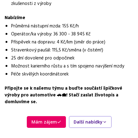
zkušenosti z výroby
36 000 - 39 000 Kč
Nabízíme
Směny
Průměrná nástupní mzda: 155 Kč/h
jednosměnný provoz
Operátor/ka výroby: 36 300 - 38 945 Kč
Forma práce
Příspěvek na dopravu: 4 Kč/km (směr do práce)
práce na pracovišti
Stravenkový paušál: 115,5 Kč/směna (v čistém!)
25 dní dovolené pro odpočinek
Vzdělání
Možnost karierního růstu a s tím spojeno navýšení mzdy
není vyžadováno
Péče skvělých koordinátorek
Vybrané benefity
příspěvek na dopravu, stravenkový paušál, 25 dní dovolené,
Připojte se k našemu týmu a buďte součástí špičkové
možnost kariérního růstu
výroby pro automotive 🚗💼! Stačí zaslat životopis a
domluvíme se.
Požadavky
Vyučení nebo základní vzdělání, spolehlivost, zodpovědnost
Mám zájem
Další nabídky