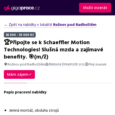
Vložit inzerát
← Zpět na nabídky v lokalitě
Rožnov pod Radhoštěm
36 000 - 39 000 Kč
🏆Připojte se k Schaeffler Motion
Technologies! Slušná mzda a zajímavé
benefity. 🎯(m/ž)
Manuvia DreamJob s.r.o.
Rožnov pod Radhoštěm
Plný úvazek
Shrnutí nabídky
Mám zájem
Nabídka práce ve Frenštátě pod Radhoštěm na pozici
operátora výroby s průměrnou mzdou 36 300 - 38 945 Kč,
benefity a kariérní růst.
Popis pracovní nabídky
Základní informace
Jemná montáž, obsluha strojů
Pozice