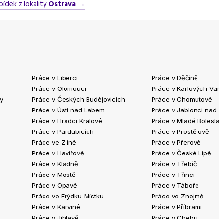
bídek z lokality
Ostrava
→
Práce v Liberci
Práce v Děčíně
Práce v Olomouci
Práce v Karlových Va
ty
Práce v Českých Budějovicích
Práce v Chomutově
Práce v Ústí nad Labem
Práce v Jablonci nad
Práce v Hradci Králové
Práce v Mladé Bolesla
Práce v Pardubicích
Práce v Prostějově
Práce ve Zlíně
Práce v Přerově
Práce v Havířově
Práce v České Lípě
Práce v Kladně
Práce v Třebíči
Práce v Mostě
Práce v Třinci
Práce v Opavě
Práce v Táboře
Práce ve Frýdku-Místku
Práce ve Znojmě
Práce v Karviné
Práce v Příbrami
Práce v Jihlavě
Práce v Chebu