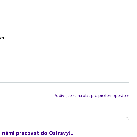
k na dopravu, 5 týdnů dovolené, benefitní program
spolehlivost, ochota pracovat ve směnném provozu
ozu
Podívejte se na plat pro profesi operátor
 námi pracovat do Ostravy!..