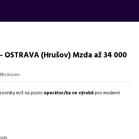
 OSTRAVA (Hrušov) Mzda až 34 000
Základní
acovníky m/ž na pozici
operátor/ka ve výrobě
pro moderní
000 Kč, 12h směny, benefity, stabilní zaměstnání.
obě
osti