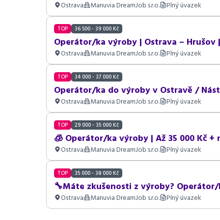
Ostrava
Manuvia DreamJob s.r.o.
Plný úvazek
TOP
36 500 - 39 000 Kč
Operátor/ka výroby | Ostrava – Hrušov 
Ostrava
Manuvia DreamJob s.r.o.
Plný úvazek
TOP
34 000 - 37 000 Kč
Operátor/ka do výroby v Ostravě / Nástu
Ostrava
Manuvia DreamJob s.r.o.
Plný úvazek
TOP
29 000 - 35 000 Kč
🧊 Operátor/ka výroby | Až 35 000 Kč +
Ostrava
Manuvia DreamJob s.r.o.
Plný úvazek
TOP
35 000 - 38 000 Kč
🔧Máte zkušenosti z výroby? Operátor/k
Ostrava
Manuvia DreamJob s.r.o.
Plný úvazek