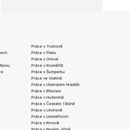
Práce v Trutnově
Práce v Chrud
rech
Práce v Písku
Práce v Havlíč
Práce v Orlové
Práce v Strako
 Nisou
Práce v Kroměříži
Práce v Klatov
vi
Práce v Šumperku
Práce ve Valaš
Práce ve Vsetíně
Práce v Kopřivn
Práce v Uherském Hradišti
Práce v Jindři
Práce v Břeclavi
Práce ve Vyšk
Práce v Hodoníně
Práce ve Žďár
Práce v Českém Těšíně
Práce v Bohum
Práce v Litvínově
Práce v Blans
Práce v Litoměřicích
Práce v Krnově
Práce v Novém Jičíně