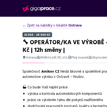
← Zpět na nabídky v lokalitě
Ostrava
33 000 - 34 000 Kč
🔧 OPERÁTOR/KA VE VÝROBĚ –
Kč | 12h směny |
Amikov job SK, s.r.o.
Ostrava
Plný úvazek
Ubytování
Shrnutí nabídky
Společnost
Amikov CZ
hledá šikovné a spolehlivé pr
Nabídka práce operátor ve výrobě v Ostravě, mzda až 34 
automotive výrobu v Ostravě – Hrušov.
Základní informace
🏭 Co bude Vaší náplní práce:
Pozice
Operátor/ka ve výr
výroba a kontrola automobilových komponentů
práce ve výrobním týmu dle pokynů nadřízeného
Normalizovaná profese
operátor
dodržování pracovních postupů, kvality a bezpečn