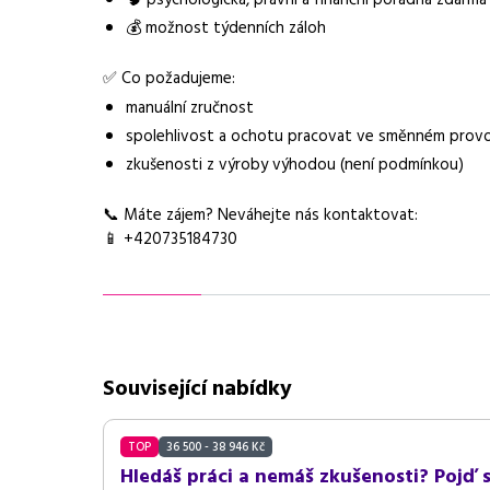
💰 možnost týdenních záloh
Vybrané benefity
stravenky, příspěve
✅ Co požadujeme:
Požadavky
manuální zručnost, 
manuální zručnost
spolehlivost a ochotu pracovat ve směnném prov
zkušenosti z výroby výhodou (není podmínkou)
📞 Máte zájem? Neváhejte nás kontaktovat:
📱 +420735184730
Související nabídky
TOP
36 500 - 38 946 Kč
Hledáš práci a nemáš zkušenosti? Pojď s