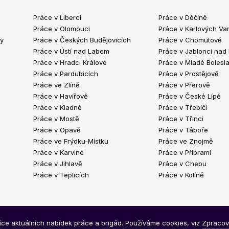
Práce v Liberci
Práce v Děčíně
Práce v Olomouci
Práce v Karlových Va
ty
Práce v Českých Budějovicích
Práce v Chomutově
Práce v Ústí nad Labem
Práce v Jablonci nad
Práce v Hradci Králové
Práce v Mladé Bolesla
Práce v Pardubicích
Práce v Prostějově
Práce ve Zlíně
Práce v Přerově
Práce v Havířově
Práce v České Lípě
Práce v Kladně
Práce v Třebíči
Práce v Mostě
Práce v Třinci
Práce v Opavě
Práce v Táboře
Práce ve Frýdku-Místku
Práce ve Znojmě
Práce v Karviné
Práce v Příbrami
Práce v Jihlavě
Práce v Chebu
Práce v Teplicích
Práce v Kolíně
síce aktuálních nabídek práce a brigád. Používáme cookies, viz
Zpracov