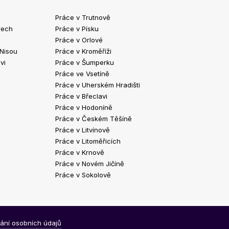
Práce v Trutnově
Práce v Chrud
rech
Práce v Písku
Práce v Havlíč
Práce v Orlové
Práce v Strako
 Nisou
Práce v Kroměříži
Práce v Klatov
vi
Práce v Šumperku
Práce ve Valaš
Práce ve Vsetíně
Práce v Kopřivn
Práce v Uherském Hradišti
Práce v Jindři
Práce v Břeclavi
Práce ve Vyšk
Práce v Hodoníně
Práce ve Žďár
Práce v Českém Těšíně
Práce v Bohum
Práce v Litvínově
Práce v Blans
Práce v Litoměřicích
Práce v Krnově
Práce v Novém Jičíně
Práce v Sokolově
ání osobních údajů