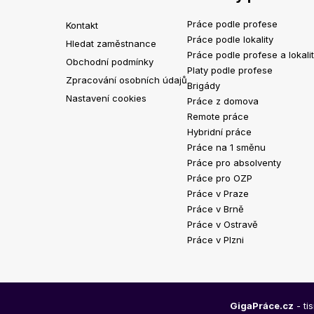
Práce podle profese
Kontakt
Práce podle lokality
Hledat zaměstnance
Práce podle profese a lokali
Obchodní podmínky
Platy podle profese
Zpracování osobních údajů
Brigády
Nastavení cookies
Práce z domova
Remote práce
Hybridní práce
Práce na 1 směnu
Práce pro absolventy
Práce pro OZP
Práce v Praze
Práce v Brně
Práce v Ostravě
Práce v Plzni
GigaPráce.cz
- ti