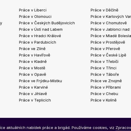
Práce v Liberci
Práce v Děčíně
Práce v Olomouci
Práce v Karlových Va
ty
Práce v Českých Budějovicích
Práce v Chomutově
Práce v Ústí nad Labem
Práce v Jablonci nad
Práce v Hradci Králové
Práce v Mladé Bolesla
Práce v Pardubicích
Práce v Prostějově
Práce ve Zlíně
Práce v Přerově
Práce v Havířově
Práce v České Lípě
Práce v Kladně
Práce v Třebíči
Práce v Mostě
Práce v Třinci
Práce v Opavě
Práce v Táboře
Práce ve Frýdku-Místku
Práce ve Znojmě
Práce v Karviné
Práce v Příbrami
Práce v Jihlavě
Práce v Chebu
Práce v Teplicích
Práce v Kolíně
síce aktuálních nabídek práce a brigád. Používáme cookies, viz
Zpracov