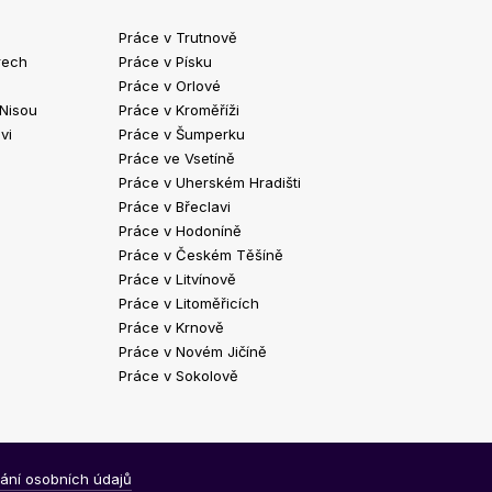
Práce v Trutnově
Práce v Chrud
rech
Práce v Písku
Práce v Havlíč
Práce v Orlové
Práce v Strako
 Nisou
Práce v Kroměříži
Práce v Klatov
vi
Práce v Šumperku
Práce ve Valaš
Práce ve Vsetíně
Práce v Kopřivn
Práce v Uherském Hradišti
Práce v Jindři
Práce v Břeclavi
Práce ve Vyšk
Práce v Hodoníně
Práce ve Žďár
Práce v Českém Těšíně
Práce v Bohum
Práce v Litvínově
Práce v Blans
Práce v Litoměřicích
Práce v Krnově
Práce v Novém Jičíně
Práce v Sokolově
ání osobních údajů