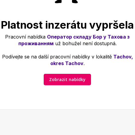
Platnost inzerátu vypršela
Pracovní nabídka
Оператор складу Бор у Тахова з
проживанням
už bohužel není dostupná.
Podívejte se na další pracovní nabídky v lokalitě
Tachov,
okres Tachov
.
Zobrazit nabídky