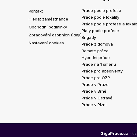
Práce podle profese
Kontakt
Práce podle lokality
Hledat zaměstnance
Práce podle profese a lokali
Obchodní podmínky
Platy podle profese
Zpracování osobních údajů
Brigády
Nastavení cookies
Práce z domova
Remote práce
Hybridní práce
Práce na 1 směnu
Práce pro absolventy
Práce pro OZP
Práce v Praze
Práce v Brně
Práce v Ostravě
Práce v Plzni
GigaPráce.cz
- ti