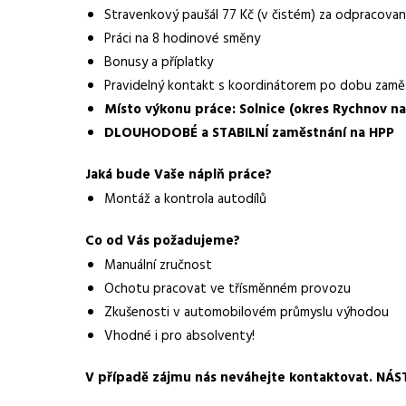
Stravenkový paušál 77 Kč (v čistém) za odpracov
Lokalita nabídky
Dobruška
Práci na 8 hodinové směny
Bonusy a příplatky
Zaměstnavatel / agentura
Manuvia DreamJob s.
Pravidelný kontakt s koordinátorem po dobu zamě
Typ úvazku
Místo výkonu práce: Solnice (okres Rychnov n
Plný úvazek
DLOUHODOBÉ a STABILNÍ zaměstnání na HPP
Mzda
37 000 - 40 000 Kč
Jaká bude Vaše náplň práce?
Směny
dvousměnný provoz
Montáž a kontrola autodílů
Pracovní doba
8 hodinové směny
Co od Vás požadujeme?
Forma práce
práce na pracovišti
Manuální zručnost
Ochotu pracovat ve třísměnném provozu
Vhodné pro uchazeče z okolí
Dobruška
Zkušenosti v automobilovém průmyslu výhodou
Vhodné i pro absolventy!
Vybrané benefity
ubytování zdarma, 25
Požadavky
manuální zručnost, 
V případě zájmu nás neváhejte kontaktovat. 