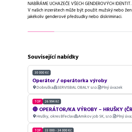
NABÍRÁME UCHAZEČE VŠECH GENDEROVÝCH IDENTIT.
V našich inzerátech může být použit mužský nebo žen
jakékoliv genderové předsudky nebo diskriminaci.
Související nabídky
30 000 Kč
Operátor / operátorka výroby
Dobruška
SERVISBAL OBALY s.r.o.
Plný úvazek
TOP
26 994 Kč
🔴 OPERÁTOR/KA VÝROBY – HRUŠKY (ČR
Hrušky, okres Břeclav
Amikov job SK, s.r.o.
Plný úva
TOP
33 000 - 34 000 Kč