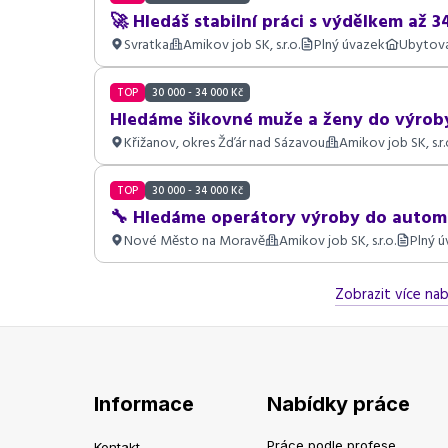
🚀 Hledáš stabilní práci s výdělkem až 34
Svratka
Amikov job SK, s.r.o.
Plný úvazek
Ubytov
TOP
30 000 - 34 000 Kč
Hledáme šikovné muže a ženy do výrob
Křižanov, okres Žďár nad Sázavou
Amikov job SK, s.r.
TOP
30 000 - 34 000 Kč
🔧 Hledáme operátory výroby do autom
Nové Město na Moravě
Amikov job SK, s.r.o.
Plný 
Zobrazit více nab
Informace
Nabídky práce
Práce podle profese
Kontakt