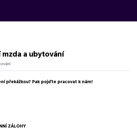
í mzda a ubytování
ování
ení překážkou? Pak pojďte pracovat k nám!
s motivační mzdou, ubytováním zdarma a bonusy.
NNÍ ZÁLOHY