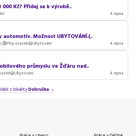
 000 Kč? Přidej se k výrobě..
ání
4. srpna
y automotiv. Možnost UBYTOVÁNÍ.(..
o.
Plný úvazek
Ubytování
4. srpna
obilového průmyslu ve Žďáru nad..
úvazek
Ubytování
4. srpna
ídek z lokality
Dobruška
→
Práce v Liberci
Práce v Děčíně