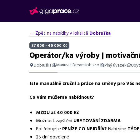
← Zpět na nabídky v lokalitě
Dobruška
37 000 - 40 000 Kč
Operátor/ka výroby | motivačn
Manuvia DreamJob s.r.o.
Dobruška
Plný úvazek
Ubyt
Shrnutí nabídky
Jste manuálně zruční a práce na směny pro Vás n
Nabídka práce v Dobrušce na pozici operátora výroby 
Co Vám můžeme nabídnout?
Základní informace
Pozice
Operátor výroby
MZDU až 40 000 Kč
Možnost zajištění
UBYTOVÁNÍ ZDARMA
Normalizovaná profese
operátor
Potřebujete
PENÍZE CO NEJDŘÍV?
Nabízíme
TÝDE
25 dní dovolené
Obor / skupina
výroba