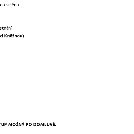
anou směnu
r.o.
stnání
ad Kněžnou)
 dní dovolené, stravenkový paušál, bonusy a příplatky
ochota pracovat ve třísměnném provozu
NÁSTUP MOŽNÝ PO DOMLUVĚ.