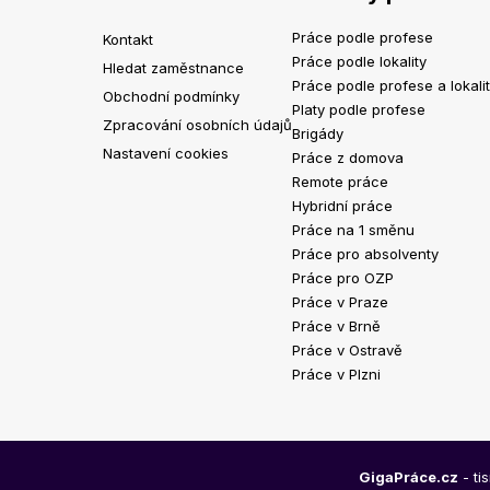
Práce podle profese
Kontakt
Práce podle lokality
Hledat zaměstnance
Práce podle profese a lokali
Obchodní podmínky
Platy podle profese
Zpracování osobních údajů
Brigády
Nastavení cookies
Práce z domova
Remote práce
Hybridní práce
Práce na 1 směnu
Práce pro absolventy
Práce pro OZP
Práce v Praze
Práce v Brně
Práce v Ostravě
Práce v Plzni
GigaPráce.cz
- ti