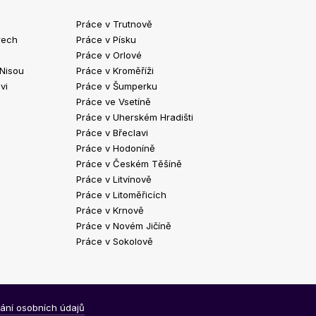
Práce v Trutnově
Práce v Chrud
rech
Práce v Písku
Práce v Havlíč
Práce v Orlové
Práce v Strako
 Nisou
Práce v Kroměříži
Práce v Klatov
vi
Práce v Šumperku
Práce ve Valaš
Práce ve Vsetíně
Práce v Kopřivn
Práce v Uherském Hradišti
Práce v Jindři
Práce v Břeclavi
Práce ve Vyšk
Práce v Hodoníně
Práce ve Žďár
Práce v Českém Těšíně
Práce v Bohum
Práce v Litvínově
Práce v Blans
Práce v Litoměřicích
Práce v Krnově
Práce v Novém Jičíně
Práce v Sokolově
ání osobních údajů