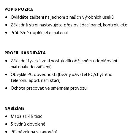
operátor
POPIS POZICE
Obor / skupina
Ovládáte zařízení na jednom z našich výrobních úseků
výroba
Základně stroj nastavujete přes ovládací panel, kontrolujete
Lokalita nabídky
Průběžně doplňujete materiál
Litovel
Zaměstnavatel / agentura
PROFIL KANDIDÁTA
ManpowerGroup s.r.o.
Základní fyzická zdatnost (kvůli občasnému doplňování
materiálu do zařízení)
Typ úvazku
Obvyklé PC dovednosti (běžný uživatel PC/chytrého
Plný úvazek
telefonu apod. nám stačí)
Ochota pracovat ve směnném provozu
Mzda
45 000 - 35 000 Kč
NABÍZÍME
Směny
Mzda až 45 tisíc
flexibilní směny
5 týdnů dovolené
Forma práce
Příspěvek na stravování