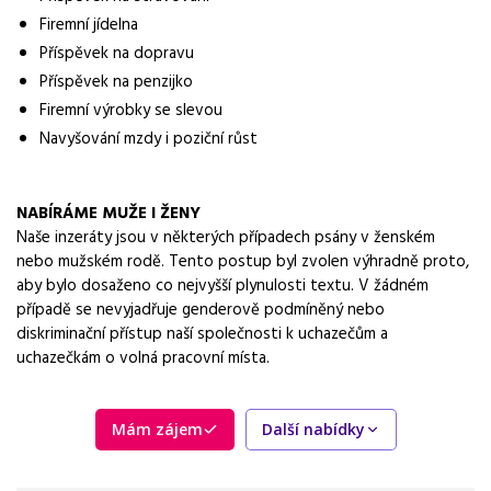
práce na pracovišti
Firemní jídelna
Příspěvek na dopravu
Vybrané benefity
Příspěvek na penzijko
5 týdnů dovolené, příspěvek na stravování, firemní jídelna,
příspěvek na dopravu
Firemní výrobky se slevou
Navyšování mzdy i poziční růst
Požadavky
fyzická zdatnost, PC dovednosti, ochota pracovat ve
směnném provozu
NABÍRÁME MUŽE I ŽENY
Naše inzeráty jsou v některých případech psány v ženském
nebo mužském rodě. Tento postup byl zvolen výhradně proto,
aby bylo dosaženo co nejvyšší plynulosti textu. V žádném
případě se nevyjadřuje genderově podmíněný nebo
diskriminační přístup naší společnosti k uchazečům a
uchazečkám o volná pracovní místa.
Mám zájem
Další nabídky