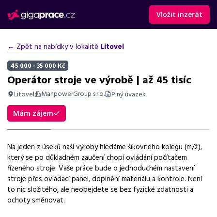
Vložit inzerát
← Zpět na nabídky v lokalitě
Litovel
45 000 - 35 000 Kč
Operátor stroje ve výrobě | až 45 tisíc
ManpowerGroup s.r.o.
Litovel
Plný úvazek
Shrnutí nabídky
Mám zájem
Nabídka práce operátora stroje ve výrobě v Litovli, mzda až 45
000 Kč, směnný provoz, benefity a možnost růstu.
Na jeden z úseků naší výroby hledáme šikovného kolegu (m/ž),
Základní informace
který se po důkladném zaučení chopí ovládání počítačem
řízeného stroje. Vaše práce bude o jednoduchém nastavení
Pozice
stroje přes ovládací panel, doplnění materiálu a kontrole. Není
Operátor stroje ve výrobě
to nic složitého, ale neobejdete se bez fyzické zdatnosti a
ochoty směnovat.
Normalizovaná profese